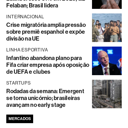
Felaban; Brasil lidera
INTERNACIONAL
Crise migratória amplia pressão
sobre premiê espanhol e expõe
divisão na UE
LINHA ESPORTIVA
Infantino abandona plano para
Fifa criar empresa após oposição
de UEFA e clubes
STARTUPS
Rodadas da semana: Emergent
se torna unicórnio; brasileiras
avançam no early stage
MERCADOS