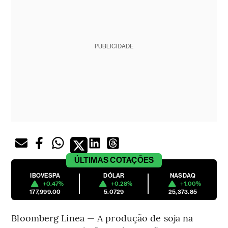
PUBLICIDADE
ÚLTIMAS
COTAÇÕES
IBOVESPA
DÓLAR
NASDAQ
+0.47%
+0.28%
+1.00%
177,999.00
5.0729
25,373.85
Bloomberg Línea — A produção de soja na