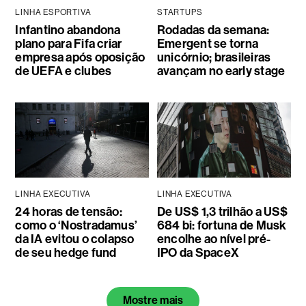
LINHA ESPORTIVA
STARTUPS
Infantino abandona
Rodadas da semana:
plano para Fifa criar
Emergent se torna
empresa após oposição
unicórnio; brasileiras
de UEFA e clubes
avançam no early stage
LINHA EXECUTIVA
LINHA EXECUTIVA
24 horas de tensão:
De US$ 1,3 trilhão a US$
como o ‘Nostradamus’
684 bi: fortuna de Musk
da IA evitou o colapso
encolhe ao nível pré-
de seu hedge fund
IPO da SpaceX
Mostre mais