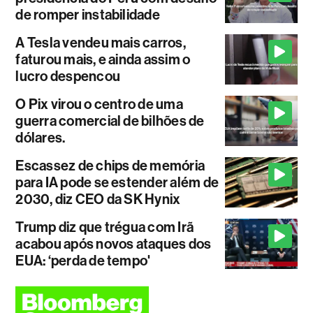
de romper instabilidade
A Tesla vendeu mais carros,
faturou mais, e ainda assim o
lucro despencou
O Pix virou o centro de uma
guerra comercial de bilhões de
dólares.
Escassez de chips de memória
para IA pode se estender além de
2030, diz CEO da SK Hynix
Trump diz que trégua com Irã
acabou após novos ataques dos
EUA: ‘perda de tempo'