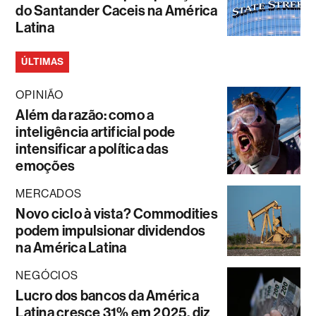
do Santander Caceis na América
Latina
ÚLTIMAS
OPINIÃO
Além da razão: como a
inteligência artificial pode
intensificar a política das
emoções
MERCADOS
Novo ciclo à vista? Commodities
podem impulsionar dividendos
na América Latina
NEGÓCIOS
Lucro dos bancos da América
Latina cresce 31% em 2025, diz