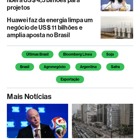
libera US$ 4,3 bilhões para
projetos
Huawei faz da energia limpa um
negócio de US$ 11 bilhões e
amplia aposta no Brasil
Temas deste artigo
Últimas Brasil
Bloomberg Línea
Soja
Brasil
Agronegócio
Argentina
Safra
Exportação
Mais Notícias