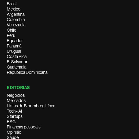
Brasil
México
Argentina
Colombia
Venezuela
Chile
Peru
Equador
Panamá
Uruguai
Costa Rica
El Salvador
Guatemala
República Dominicana
EDITORIAS
Negócios
Mercados
Listas de Bloomberg Línea
Tech - AI
Startups
ESG
Finanças pessoais
Opinião
Saúde