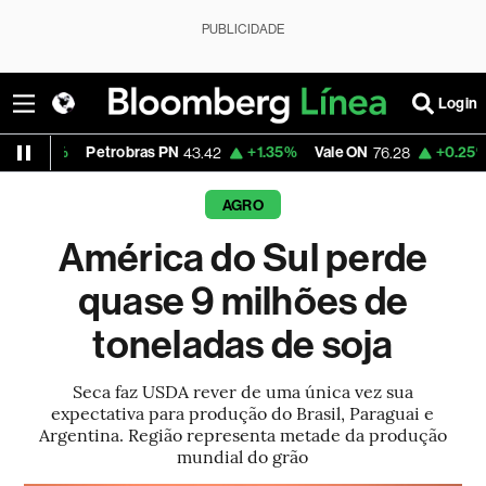
PUBLICIDADE
Login
%
Petrobras PN
+1.35%
Vale ON
+0.25%
Itaú P
43.42
76.28
AGRO
América do Sul perde
quase 9 milhões de
toneladas de soja
Seca faz USDA rever de uma única vez sua
expectativa para produção do Brasil, Paraguai e
Argentina. Região representa metade da produção
mundial do grão