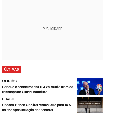
PUBLICIDADE
ÚLTIMAS
OPINIÃO
Por que o problema da FIFA vai muito além da
liderança de Gianni Infantino
BRASIL
Copom: Banco Central reduz Selic para 14%
ao ano após inflação desacelerar