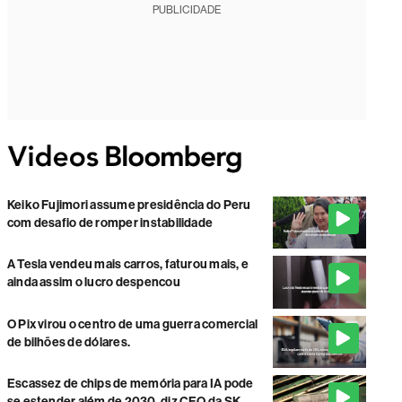
PUBLICIDADE
Keiko Fujimori assume presidência do Peru
com desafio de romper instabilidade
A Tesla vendeu mais carros, faturou mais, e
ainda assim o lucro despencou
O Pix virou o centro de uma guerra comercial
de bilhões de dólares.
Escassez de chips de memória para IA pode
se estender além de 2030, diz CEO da SK