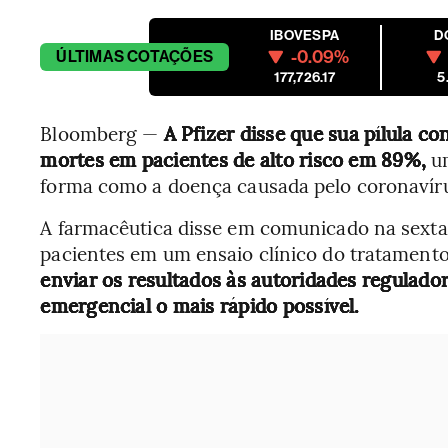
IBOVESPA
D
-0.09%
ÚLTIMAS
COTAÇÕES
177,726.17
5
Bloomberg —
A Pfizer disse que sua pílula co
mortes em pacientes de alto risco em 89%,
um
forma como a doença causada pelo coronavírus
A farmacêutica disse em comunicado na sexta-
pacientes em um ensaio clínico do tratamento
enviar os resultados às autoridades regulado
emergencial o mais rápido possível.