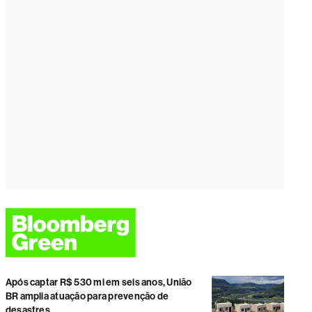
Após captar R$ 530 mi em seis anos, União
BR amplia atuação para prevenção de
desastres