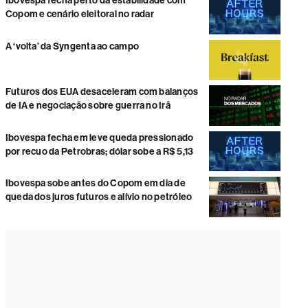
Ibovespa fecha perto da estabilidade com
Copom e cenário eleitoral no radar
A ‘volta’ da Syngenta ao campo
Futuros dos EUA desaceleram com balanços
de IA e negociação sobre guerra no Irã
Ibovespa fecha em leve queda pressionado
por recuo da Petrobras; dólar sobe a R$ 5,13
Ibovespa sobe antes do Copom em dia de
queda dos juros futuros e alívio no petróleo