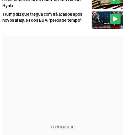
Hynix
Trump diz que trégua com Irã acabou após
novos ataques dos EUA: ‘perda de tempo'
PUBLICIDADE