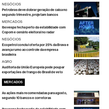
NEGÓCIOS
Petrobras deve dobrar geração de caixa no
segundo trimestre, projetam bancos
MERCADOS
Ibovespa fecha perto da estabilidade com
Copom e cenário eleitoral no radar
NEGÓCIOS
Ecopetrol conclui oferta por 25% da Brava e
avança rumo ao controle da empresa
brasileira
AGRO
Auditoria da União Europeia pode poupar
exportações de frango do Brasil de veto
MERCADOS
As ações mais recomendadas para agosto,
segundo 10 bancos e corretoras