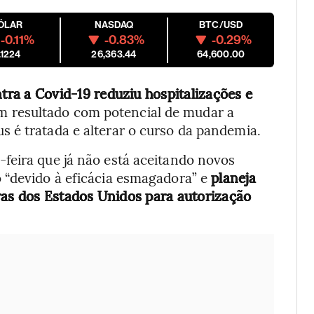
ÓLAR
NASDAQ
BTC/USD
-0.11%
-0.83%
-0.29%
.1224
26,363.44
64,600.00
ntra a Covid-19 reduziu hospitalizações e
 resultado com potencial de mudar a
 é tratada e alterar o curso da pandemia.
feira que já não está aceitando novos
 “devido à eficácia esmagadora” e
planeja
ras dos Estados Unidos para autorização