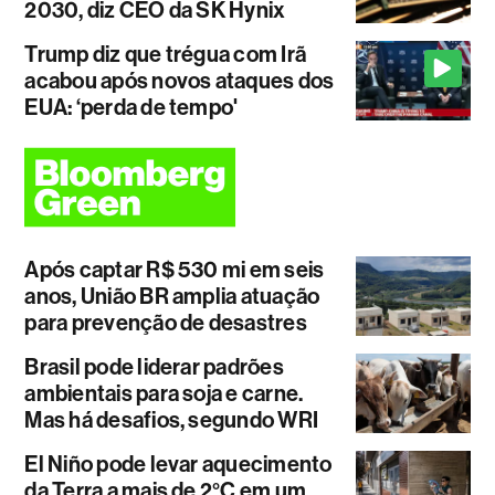
2030, diz CEO da SK Hynix
Trump diz que trégua com Irã
acabou após novos ataques dos
EUA: ‘perda de tempo'
Após captar R$ 530 mi em seis
anos, União BR amplia atuação
para prevenção de desastres
Brasil pode liderar padrões
ambientais para soja e carne.
Mas há desafios, segundo WRI
El Niño pode levar aquecimento
da Terra a mais de 2°C em um