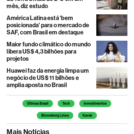
mês, diz estudo
América Latina está ‘bem
posicionada' para o mercado de
SAF, com Brasil em destaque
Maior fundo climático do mundo
libera US$ 4,3 bilhões para
projetos
Huawei faz da energia limpa um
negócio de US$ 11 bilhões e
amplia aposta no Brasil
Temas deste artigo
Últimas Brasil
Tech
Investimentos
Bloomberg Línea
Kavak
Mais Notícias