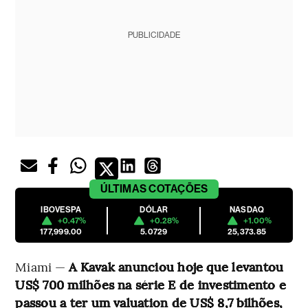
PUBLICIDADE
ÚLTIMAS
COTAÇÕES
IBOVESPA
DÓLAR
NASDAQ
+0.47%
+0.28%
+1.00%
177,999.00
5.0729
25,373.85
Miami —
A Kavak anunciou hoje que levantou
US$ 700 milhões na série E de investimento e
passou a ter um valuation de US$ 8,7 bilhões,