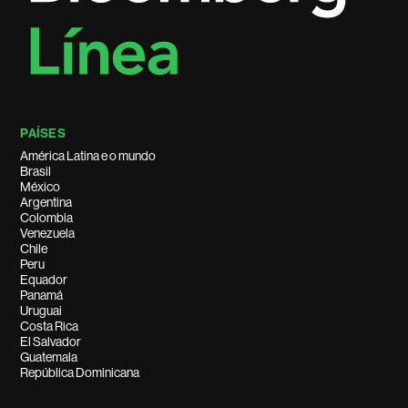
PAÍSES
América Latina e o mundo
Brasil
México
Argentina
Colombia
Venezuela
Chile
Peru
Equador
Panamá
Uruguai
Costa Rica
El Salvador
Guatemala
República Dominicana