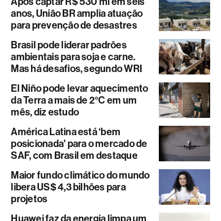
Após captar R$ 530 mi em seis
anos, União BR amplia atuação
para prevenção de desastres
Brasil pode liderar padrões
ambientais para soja e carne.
Mas há desafios, segundo WRI
El Niño pode levar aquecimento
da Terra a mais de 2°C em um
mês, diz estudo
América Latina está ‘bem
posicionada' para o mercado de
SAF, com Brasil em destaque
Maior fundo climático do mundo
libera US$ 4,3 bilhões para
projetos
Huawei faz da energia limpa um