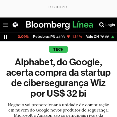
PUBLICIDADE
Login
0.09%
Petrobras PN
-1.34%
Vale ON
+0.46%
It
41.93
76.66
TECH
Alphabet, do Google,
acerta compra da startup
de cibersegurança Wiz
por US$ 32 bi
Negócio vai proporcionar à unidade de computação
em nuvem do Google novos produtos de segurança;
Microsoft e Amazon são os principais rivais da