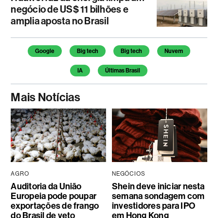
negócio de US$ 11 bilhões e
amplia aposta no Brasil
Temas deste artigo
Google
Big tech
Big tech
Nuvem
IA
Últimas Brasil
Mais Notícias
AGRO
NEGÓCIOS
Auditoria da União
Shein deve iniciar nesta
Europeia pode poupar
semana sondagem com
exportações de frango
investidores para IPO
do Brasil de veto
em Hong Kong