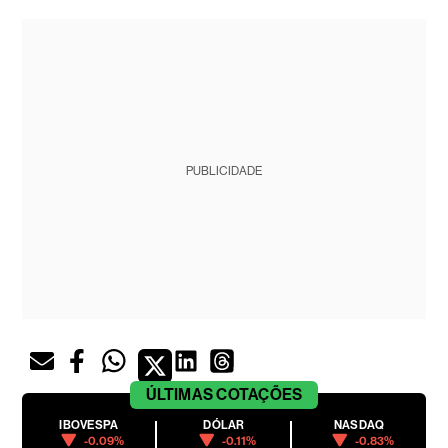
PUBLICIDADE
ÚLTIMAS
COTAÇÕES
IBOVESPA
DÓLAR
NASDAQ
-0.09%
-0.11%
-0.83%