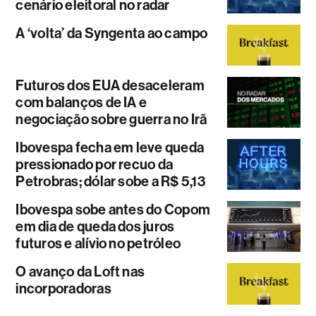
cenário eleitoral no radar
A ‘volta’ da Syngenta ao campo
Futuros dos EUA desaceleram
com balanços de IA e
negociação sobre guerra no Irã
Ibovespa fecha em leve queda
pressionado por recuo da
Petrobras; dólar sobe a R$ 5,13
Ibovespa sobe antes do Copom
em dia de queda dos juros
futuros e alívio no petróleo
O avanço da Loft nas
incorporadoras