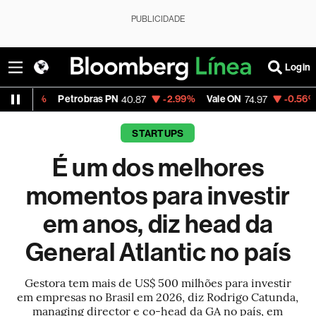
PUBLICIDADE
Login
etrobras PN
-2.99%
Vale ON
-0.56%
Itaú PN
40.87
74.97
40.
STARTUPS
É um dos melhores
momentos para investir
em anos, diz head da
General Atlantic no país
Gestora tem mais de US$ 500 milhões para investir
em empresas no Brasil em 2026, diz Rodrigo Catunda,
managing director e co-head da GA no país, em