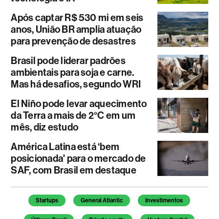
Após captar R$ 530 mi em seis
anos, União BR amplia atuação
para prevenção de desastres
Brasil pode liderar padrões
ambientais para soja e carne.
Mas há desafios, segundo WRI
El Niño pode levar aquecimento
da Terra a mais de 2°C em um
mês, diz estudo
América Latina está ‘bem
posicionada' para o mercado de
SAF, com Brasil em destaque
Temas deste artigo
Startups
General Atlantic
Investimentos