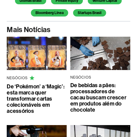
Últimas Brasil
Private equity
Venture Capital
Bloomberg Línea
Startups Brasil
Mais Notícias
NEGÓCIOS
NEGÓCIOS
De bebidas a pães:
De ‘Pokémon’ a ‘Magic’:
processadores de
esta marca quer
cacau buscam crescer
transformar cartas
em produtos além do
colecionáveis em
chocolate
acessórios