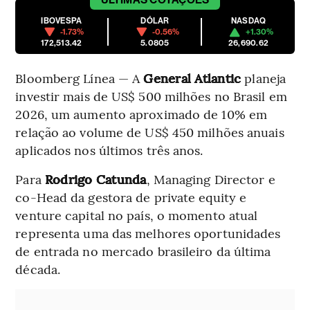
IBOVESPA
DÓLAR
NASDAQ
-1.73%
-0.56%
+1.30%
172,513.42
5.0805
26,690.62
Bloomberg Línea — A
General Atlantic
planeja
investir mais de US$ 500 milhões no Brasil em
2026, um aumento aproximado de 10% em
relação ao volume de US$ 450 milhões anuais
aplicados nos últimos três anos.
Para
Rodrigo Catunda
, Managing Director e
co-Head da gestora de private equity e
venture capital no país, o momento atual
representa uma das melhores oportunidades
de entrada no mercado brasileiro da última
década.