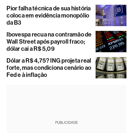
Pior falha técnica de sua história
coloca em evidência monopólio
da B3
Ibovespa recua na contramão de
Wall Street após payroll fraco;
dólar cai a R$ 5,09
Dólar a R$ 4,75? ING projeta real
forte, mas condiciona cenário ao
Fed e à inflação
PUBLICIDADE