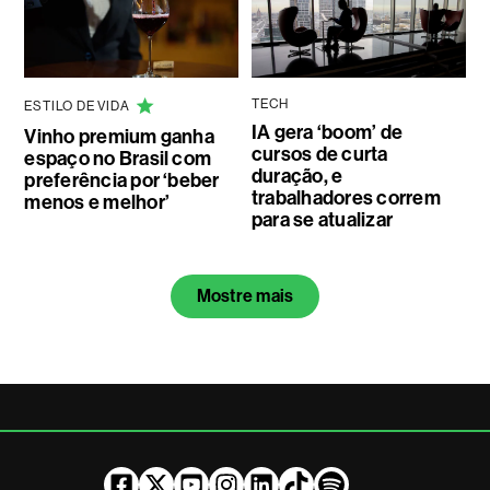
TECH
ESTILO DE VIDA
IA gera ‘boom’ de
Vinho premium ganha
cursos de curta
espaço no Brasil com
duração, e
preferência por ‘beber
trabalhadores correm
menos e melhor’
para se atualizar
Mostre mais