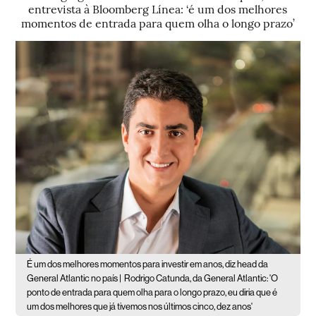
entrevista à Bloomberg Línea: ‘é um dos melhores
momentos de entrada para quem olha o longo prazo’
É um dos melhores momentos para investir em anos, diz head da
General Atlantic no país |
Rodrigo Catunda, da General Atlantic: 'O
ponto de entrada para quem olha para o longo prazo, eu diria que é
um dos melhores que já tivemos nos últimos cinco, dez anos'