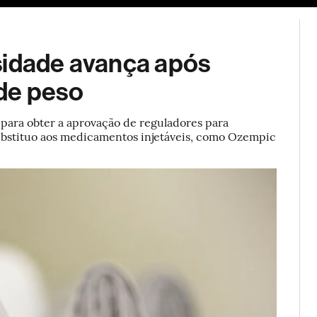
ESG
Soluções de publicidade
Bloomberg Línea
Assina
besidade avança após
de peso
para obter a aprovação de reguladores para
 substituo aos medicamentos injetáveis, como Ozempic