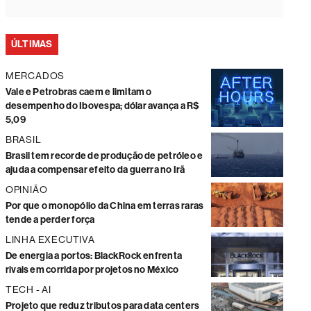
ÚLTIMAS
MERCADOS
Vale e Petrobras caem e limitam o
desempenho do Ibovespa; dólar avança a R$
5,09
BRASIL
Brasil tem recorde de produção de petróleo e
ajuda a compensar efeito da guerra no Irã
OPINIÃO
Por que o monopólio da China em terras raras
tende a perder força
LINHA EXECUTIVA
De energia a portos: BlackRock enfrenta
rivais em corrida por projetos no México
TECH - AI
Projeto que reduz tributos para data centers