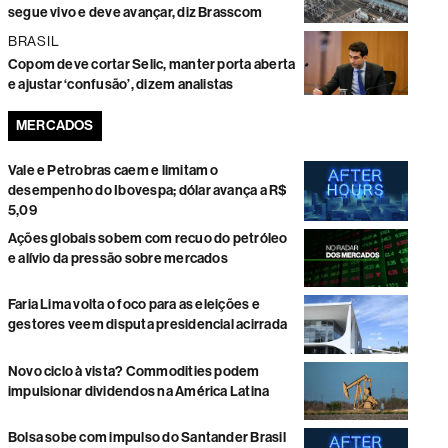
segue vivo e deve avançar, diz Brasscom
BRASIL
Copom deve cortar Selic, manter porta aberta
e ajustar ‘confusão’, dizem analistas
MERCADOS
Vale e Petrobras caem e limitam o
desempenho do Ibovespa; dólar avança a R$
5,09
Ações globais sobem com recuo do petróleo
e alívio da pressão sobre mercados
Faria Lima volta o foco para as eleições e
gestores veem disputa presidencial acirrada
Novo ciclo à vista? Commodities podem
impulsionar dividendos na América Latina
Bolsa sobe com impulso do Santander Brasil