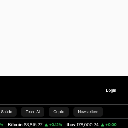
Login
Saúde
Tech - AI
Cripto
Newsletters
in
63,815.27
Ibov
178,000.24
Petrobras
+0.12%
+0.00%
tartups
Linha Executiva
Opinião
Vídeos