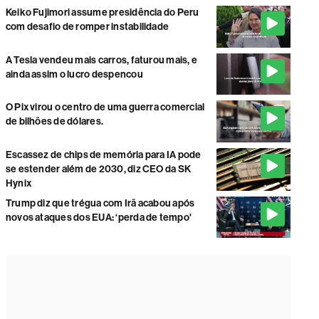
Keiko Fujimori assume presidência do Peru
com desafio de romper instabilidade
A Tesla vendeu mais carros, faturou mais, e
ainda assim o lucro despencou
O Pix virou o centro de uma guerra comercial
de bilhões de dólares.
Escassez de chips de memória para IA pode
se estender além de 2030, diz CEO da SK
Hynix
Trump diz que trégua com Irã acabou após
novos ataques dos EUA: ‘perda de tempo'