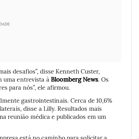
IDADE
ais desafios”, disse Kenneth Custer,
em uma entrevista à
Bloomberg News
. Os
es para nós”, ele afirmou.
lmente gastrointestinais. Cerca de 10,6%
aterais, disse a Lilly. Resultados mais
ma reunião médica e publicados em um
presa está no caminho para solicitar a