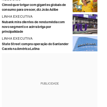
Cimed quer brigar com gigantes globais de
consumo para crescer, diz João Adibe
LINHA EXECUTIVA
Nubank mira clientes de renda média com
novo segmento e acirra briga por
principalidade
LINHA EXECUTIVA
State Street compra operação do Santander
Caceis na América Latina
PUBLICIDADE