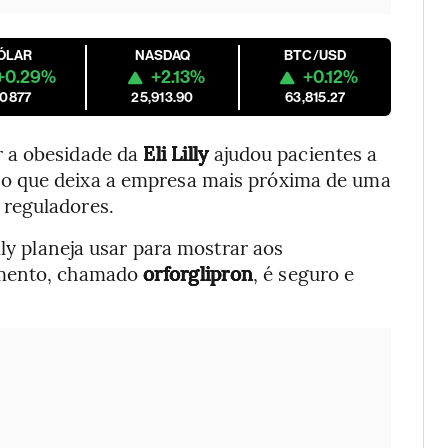
ÓLAR
NASDAQ
BTC/USD
+0.29%
+2.13%
+0.12%
.0877
25,913.90
63,815.27
r a obesidade da
Eli Lilly
ajudou pacientes a
o que deixa a empresa mais próxima de uma
 reguladores.
lly planeja usar para mostrar aos
amento, chamado
orforglipron
, é seguro e