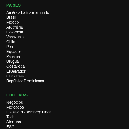
PAÍSES
América Latina e o mundo
Brasil
México
Argentina
Colombia
Venezuela
Chile
Peru
Equador
Panamá
Uruguai
Costa Rica
El Salvador
Guatemala
República Dominicana
EDITORIAS
Negócios
Mercados
Listas de Bloomberg Línea
Tech
Startups
ESG