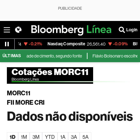
PUBLICIDADE
Login
$
-0.21%
Nasdaq Composite
-0.09%
Bitcoi
5.1174
26,561.40
ÚLTIMAS
oda a unidade de cimento, segundo fonte
Flávio Bolsonaro escolhe dep
Cotações MORC11
Bloomberg Línea
MORC11
FII MORE CRI
Dados não disponíveis
1D
1M
3M
YTD
1A
3A
5A