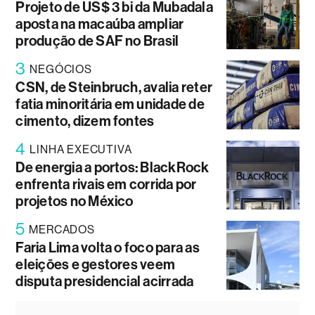
Projeto de US$ 3 bi da Mubadala
aposta na macaúba ampliar
produção de SAF no Brasil
3
NEGÓCIOS
CSN, de Steinbruch, avalia reter
fatia minoritária em unidade de
cimento, dizem fontes
4
LINHA EXECUTIVA
De energia a portos: BlackRock
enfrenta rivais em corrida por
projetos no México
5
MERCADOS
Faria Lima volta o foco para as
eleições e gestores veem
disputa presidencial acirrada