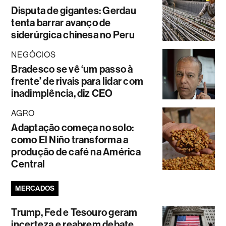
Disputa de gigantes: Gerdau
tenta barrar avanço de
siderúrgica chinesa no Peru
NEGÓCIOS
Bradesco se vê ‘um passo à
frente’ de rivais para lidar com
inadimplência, diz CEO
AGRO
Adaptação começa no solo:
como El Niño transforma a
produção de café na América
Central
MERCADOS
Trump, Fed e Tesouro geram
incerteza e reabrem debate