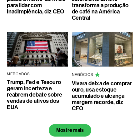
para lidar com
transforma a produção
inadimplência, diz CEO
de café na América
Central
MERCADOS
NEGÓCIOS
Trump, Fed e Tesouro
Vivara deixa de comprar
geram incerteza e
ouro, usa estoque
reabrem debate sobre
acumulado e alcança
vendas de ativos dos
margem recorde, diz
EUA
CFO
Mostre mais