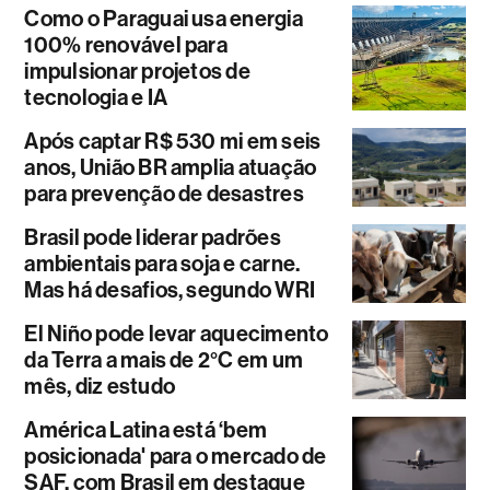
Como o Paraguai usa energia
100% renovável para
impulsionar projetos de
tecnologia e IA
Após captar R$ 530 mi em seis
anos, União BR amplia atuação
para prevenção de desastres
Brasil pode liderar padrões
ambientais para soja e carne.
Mas há desafios, segundo WRI
El Niño pode levar aquecimento
da Terra a mais de 2°C em um
mês, diz estudo
América Latina está ‘bem
posicionada' para o mercado de
SAF, com Brasil em destaque