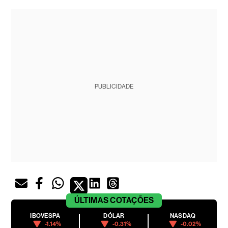
PUBLICIDADE
ÚLTIMAS
COTAÇÕES
IBOVESPA
DÓLAR
NASDAQ
-1.14%
-0.31%
-0.02%