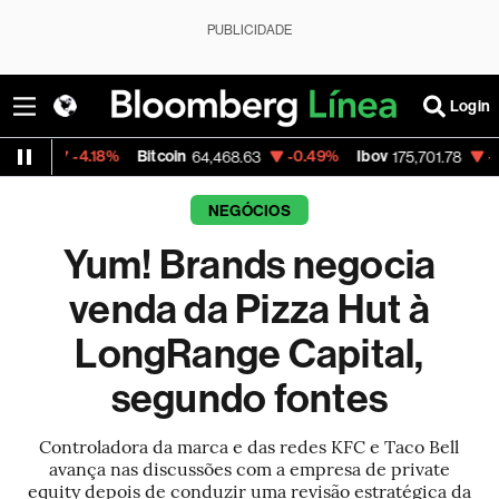
PUBLICIDADE
Login
4.18%
Bitcoin
-0.49%
Ibov
-1.14%
Petr
64,468.63
175,701.78
NEGÓCIOS
Yum! Brands negocia
venda da Pizza Hut à
LongRange Capital,
segundo fontes
Controladora da marca e das redes KFC e Taco Bell
avança nas discussões com a empresa de private
equity depois de conduzir uma revisão estratégica da