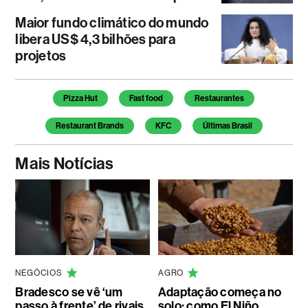
Maior fundo climático do mundo
libera US$ 4,3 bilhões para
projetos
Temas deste artigo
Pizza Hut
Fast food
Restaurantes
Restaurant Brands
KFC
Últimas Brasil
Mais Notícias
NEGÓCIOS
AGRO
Bradesco se vê ‘um
Adaptação começa no
passo à frente’ de rivais
solo: como El Niño