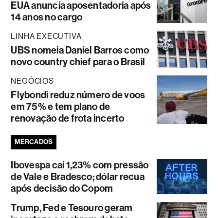
EUA anuncia aposentadoria após
14 anos no cargo
LINHA EXECUTIVA
UBS nomeia Daniel Barros como
novo country chief para o Brasil
NEGÓCIOS
Flybondi reduz número de voos
em 75% e tem plano de
renovação de frota incerto
MERCADOS
Ibovespa cai 1,23% com pressão
de Vale e Bradesco; dólar recua
após decisão do Copom
Trump, Fed e Tesouro geram