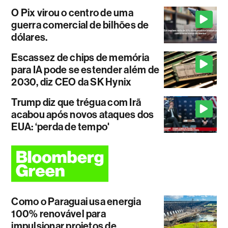
O Pix virou o centro de uma
guerra comercial de bilhões de
dólares.
Escassez de chips de memória
para IA pode se estender além de
2030, diz CEO da SK Hynix
Trump diz que trégua com Irã
acabou após novos ataques dos
EUA: ‘perda de tempo'
Como o Paraguai usa energia
100% renovável para
impulsionar projetos de