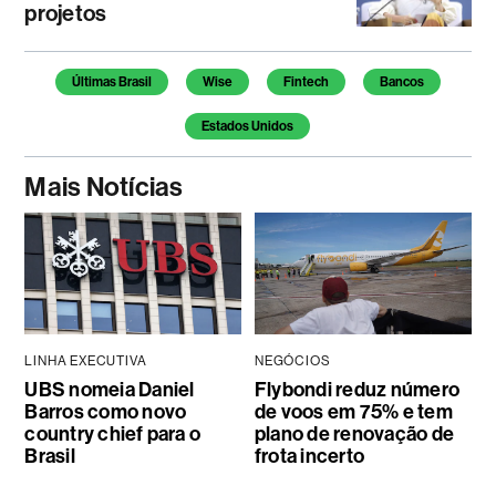
projetos
Temas deste artigo
Últimas Brasil
Wise
Fintech
Bancos
Estados Unidos
Mais Notícias
LINHA EXECUTIVA
NEGÓCIOS
UBS nomeia Daniel
Flybondi reduz número
Barros como novo
de voos em 75% e tem
country chief para o
plano de renovação de
Brasil
frota incerto