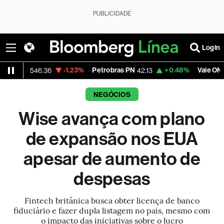
PUBLICIDADE
Login
-1.23%
Petrobras PN
+0.48%
Vale ON
-1
46.36
42.13
75.39
NEGÓCIOS
Wise avança com plano
de expansão nos EUA
apesar de aumento de
despesas
Fintech britânica busca obter licença de banco
fiduciário e fazer dupla listagem no país, mesmo com
o impacto das iniciativas sobre o lucro