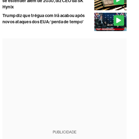
se estender além de 2030, diz CEO da SK
Hynix
Trump diz que trégua com Irã acabou após
novos ataques dos EUA: ‘perda de tempo'
PUBLICIDADE