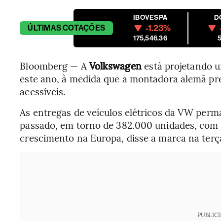
IBOVESPA
D
-1.23%
ÚLTIMAS
COTAÇÕES
175,546.36
5
Bloomberg — A
Volkswagen
está projetando 
este ano, à medida que a montadora alemã pr
acessíveis.
As entregas de veículos elétricos da VW per
passado, em torno de 382.000 unidades, com 
crescimento na Europa, disse a marca na terça
PUBLIC