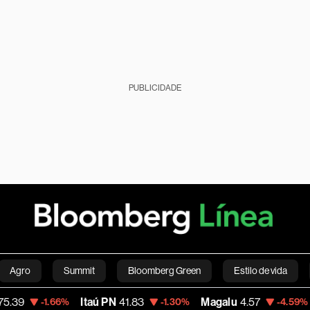
PUBLICIDADE
Agro
Summit
Bloomberg Green
Estilo de vida
Itaú PN
41.83
Magalu
4.57
Bitcoin
6
66%
-1.30%
-4.59%
nanças pessoais
Viagens
Internacional
Brasil
S