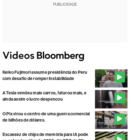
PUBLICIDADE
Keiko Fujimori assume presidência do Peru
com desafio de romper instabilidade
A Tesla vendeu mais carros, faturou mais, e
ainda assim o lucro despencou
O Pix virou o centro de uma guerra comercial
de bilhões de dólares.
Escassez de chips de memória para IA pode