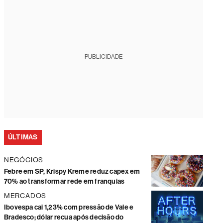
PUBLICIDADE
ÚLTIMAS
NEGÓCIOS
Febre em SP, Krispy Kreme reduz capex em
70% ao transformar rede em franquias
MERCADOS
Ibovespa cai 1,23% com pressão de Vale e
Bradesco; dólar recua após decisão do