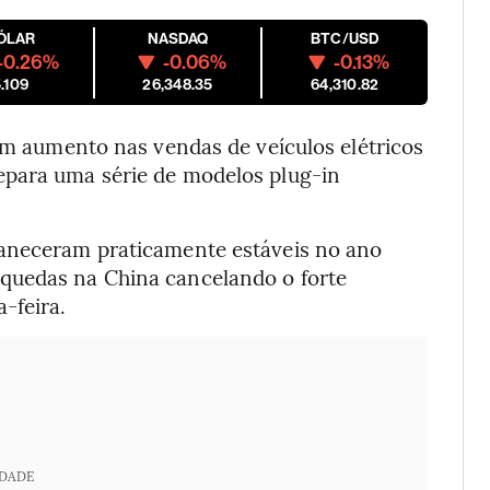
ÓLAR
NASDAQ
BTC/USD
-0.26%
-0.06%
-0.13%
.109
26,348.35
64,310.82
um aumento nas vendas de veículos elétricos
epara uma série de modelos plug-in
maneceram praticamente estáveis no ano
quedas na China cancelando o forte
-feira.
IDADE