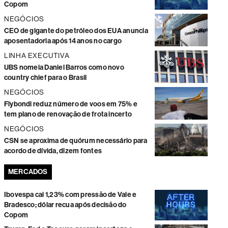
Copom
NEGÓCIOS
CEO de gigante do petróleo dos EUA anuncia
aposentadoria após 14 anos no cargo
LINHA EXECUTIVA
UBS nomeia Daniel Barros como novo
country chief para o Brasil
NEGÓCIOS
Flybondi reduz número de voos em 75% e
tem plano de renovação de frota incerto
NEGÓCIOS
CSN se aproxima de quórum necessário para
acordo de dívida, dizem fontes
MERCADOS
Ibovespa cai 1,23% com pressão de Vale e
Bradesco; dólar recua após decisão do
Copom