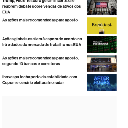
Trump, Fed e Tesouro geram incerteza e
reabrem debate sobre vendas de ativos dos
EUA
As ações mais recomendadas para agosto
Ações globais oscilam à espera de acordo no
Irã e dados do mercado de trabalho nos EUA
As ações mais recomendadas para agosto,
segundo 10 bancos e corretoras
Ibovespa fecha perto da estabilidade com
Copom e cenário eleitoral no radar