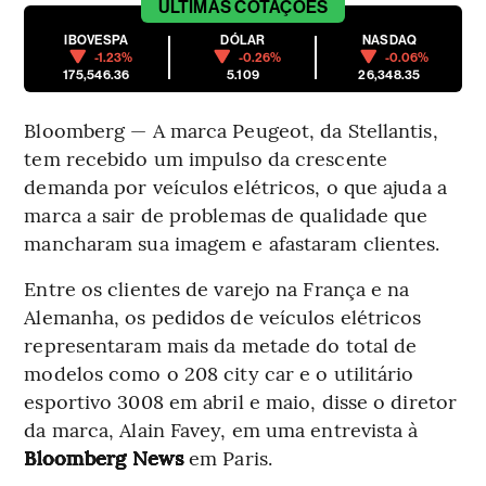
ÚLTIMAS
COTAÇÕES
IBOVESPA
DÓLAR
NASDAQ
-1.23%
-0.26%
-0.06%
175,546.36
5.109
26,348.35
Bloomberg — A marca Peugeot, da Stellantis,
tem recebido um impulso da crescente
demanda por veículos elétricos, o que ajuda a
marca a sair de problemas de qualidade que
mancharam sua imagem e afastaram clientes.
Entre os clientes de varejo na França e na
Alemanha, os pedidos de veículos elétricos
representaram mais da metade do total de
modelos como o 208 city car e o utilitário
esportivo 3008 em abril e maio, disse o diretor
da marca, Alain Favey, em uma entrevista à
Bloomberg News
em Paris.