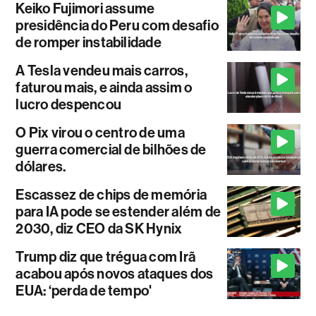
Keiko Fujimori assume
presidência do Peru com desafio
de romper instabilidade
A Tesla vendeu mais carros,
faturou mais, e ainda assim o
lucro despencou
O Pix virou o centro de uma
guerra comercial de bilhões de
dólares.
Escassez de chips de memória
para IA pode se estender além de
2030, diz CEO da SK Hynix
Trump diz que trégua com Irã
acabou após novos ataques dos
EUA: ‘perda de tempo'