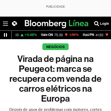
PUBLICIDADE
Login
+0.48%
Vale ON
-1.66%
Itaú PN
-1.30%
Mag
75.39
41.83
NEGÓCIOS
Virada de página na
Peugeot: marca se
recupera com venda de
carros elétricos na
Europa
Depois de anos de problemas com motores, cortes