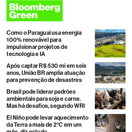
Como o Paraguai usa energia
100% renovável para
impulsionar projetos de
tecnologia e IA
Após captar R$ 530 mi em seis
anos, União BR amplia atuação
para prevenção de desastres
Brasil pode liderar padrões
ambientais para soja e carne.
Mas há desafios, segundo WRI
El Niño pode levar aquecimento
da Terra a mais de 2°C em um
mês, diz estudo