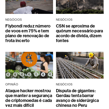
NEGÓCIOS
NEGÓCIOS
Flybondi reduz número
CSN se aproxima de
de voos em 75% e tem
quórum necessário para
plano de renovação de
acordo de dívida, dizem
frota incerto
fontes
OPINIÃO
NEGÓCIOS
Ataque hacker mostrou
Disputa de gigantes:
que manter a segurança
Gerdau tenta barrar
de criptomoedas é cada
avanço de siderúrgica
vez mais difícil
chinesa no Peru