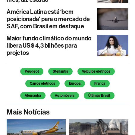
América Latina está ‘bem
posicionada' para o mercado de
SAF, com Brasil em destaque
Maior fundo climático do mundo
libera US$ 4,3 bilhões para
projetos
Temas deste artigo
Peugeot
Stellantis
Veículos elétricos
Carros elétricos
Europa
França
Alemanha
Automóveis
Últimas Brasil
Mais Notícias