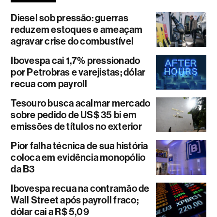
Diesel sob pressão: guerras
reduzem estoques e ameaçam
agravar crise do combustível
Ibovespa cai 1,7% pressionado
por Petrobras e varejistas; dólar
recua com payroll
Tesouro busca acalmar mercado
sobre pedido de US$ 35 bi em
emissões de títulos no exterior
Pior falha técnica de sua história
coloca em evidência monopólio
da B3
Ibovespa recua na contramão de
Wall Street após payroll fraco;
dólar cai a R$ 5,09