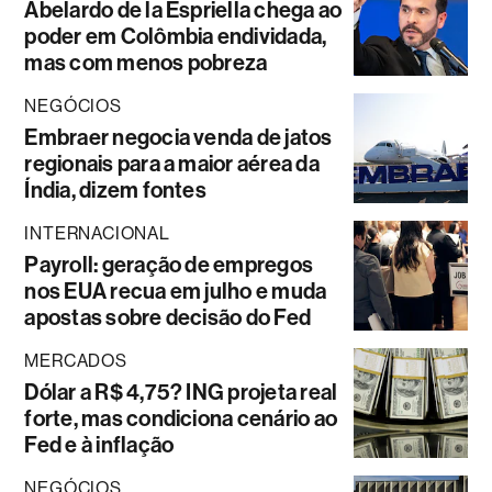
Abelardo de la Espriella chega ao
poder em Colômbia endividada,
mas com menos pobreza
NEGÓCIOS
Embraer negocia venda de jatos
regionais para a maior aérea da
Índia, dizem fontes
INTERNACIONAL
Payroll: geração de empregos
nos EUA recua em julho e muda
apostas sobre decisão do Fed
MERCADOS
Dólar a R$ 4,75? ING projeta real
forte, mas condiciona cenário ao
Fed e à inflação
NEGÓCIOS