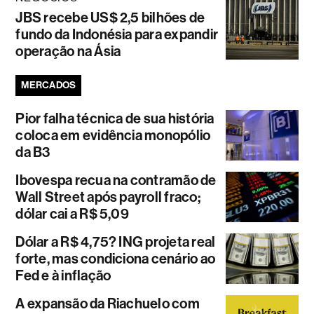
JBS recebe US$ 2,5 bilhões de
fundo da Indonésia para expandir
operação na Ásia
MERCADOS
Pior falha técnica de sua história
coloca em evidência monopólio
da B3
Ibovespa recua na contramão de
Wall Street após payroll fraco;
dólar cai a R$ 5,09
Dólar a R$ 4,75? ING projeta real
forte, mas condiciona cenário ao
Fed e à inflação
A expansão da Riachuelo com