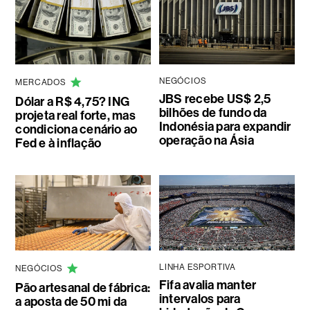
NEGÓCIOS
MERCADOS
JBS recebe US$ 2,5
Dólar a R$ 4,75? ING
bilhões de fundo da
projeta real forte, mas
Indonésia para expandir
condiciona cenário ao
operação na Ásia
Fed e à inflação
LINHA ESPORTIVA
NEGÓCIOS
Fifa avalia manter
Pão artesanal de fábrica:
intervalos para
a aposta de 50 mi da