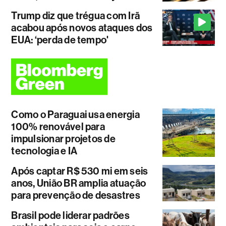
Trump diz que trégua com Irã
acabou após novos ataques dos
EUA: ‘perda de tempo'
Como o Paraguai usa energia
100% renovável para
impulsionar projetos de
tecnologia e IA
Após captar R$ 530 mi em seis
anos, União BR amplia atuação
para prevenção de desastres
Brasil pode liderar padrões