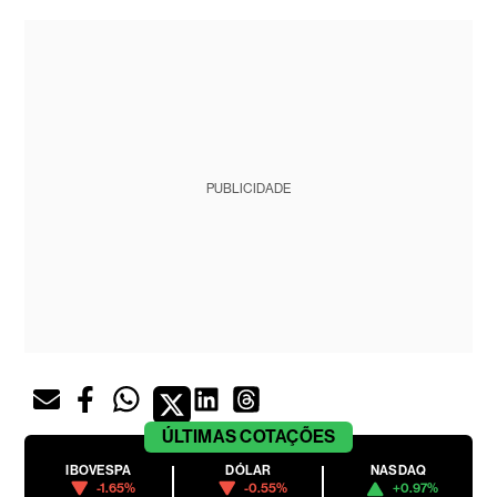
PUBLICIDADE
ÚLTIMAS
COTAÇÕES
IBOVESPA
DÓLAR
NASDAQ
-1.65%
-0.55%
+0.97%