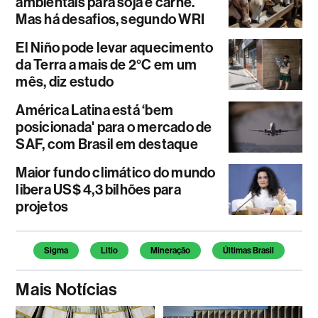
ambientais para soja e carne.
Mas há desafios, segundo WRI
El Niño pode levar aquecimento
da Terra a mais de 2°C em um
mês, diz estudo
América Latina está ‘bem
posicionada' para o mercado de
SAF, com Brasil em destaque
Maior fundo climático do mundo
libera US$ 4,3 bilhões para
projetos
Temas deste artigo
Sigma
Litio
Mineração
Últimas Brasil
Mais Notícias