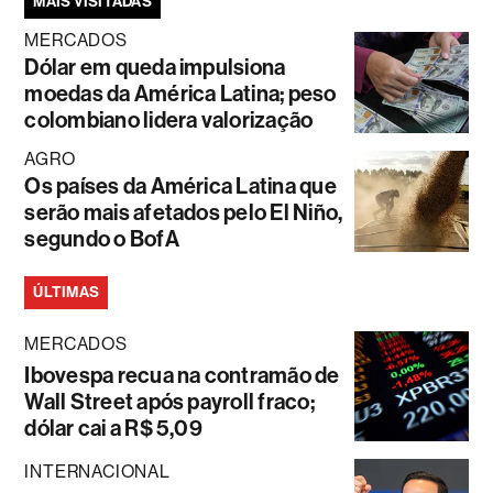
MAIS VISITADAS
MERCADOS
Dólar em queda impulsiona
moedas da América Latina; peso
colombiano lidera valorização
AGRO
Os países da América Latina que
serão mais afetados pelo El Niño,
segundo o BofA
ÚLTIMAS
MERCADOS
Ibovespa recua na contramão de
Wall Street após payroll fraco;
dólar cai a R$ 5,09
INTERNACIONAL