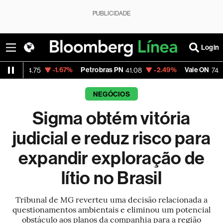
PUBLICIDADE
Login
-1.67%
Petrobras PN
-2.49%
Vale ON
-0.6
.75
41.08
74.88
NEGÓCIOS
Sigma obtém vitória
judicial e reduz risco para
expandir exploração de
lítio no Brasil
Tribunal de MG reverteu uma decisão relacionada a
questionamentos ambientais e eliminou um potencial
obstáculo aos planos da companhia para a região