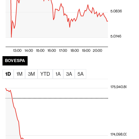
peso colombiano lidera valorização
5.0836
A exportação de tecnologia da Fila do Brasil
Ações globais avançam com rali de fabricantes de chips
e impulso da Amazon
5.0746
Santander propõe comprar fatia restante do Santander
Brasil com prêmio de 15%
13:00
14:00
15:00
16:00
17:00
18:00
19:00
20:00
El Niño ameaça América Latina, e Deutsche Bank
BOVESPA
identifica os países mais expostos
1D
1M
3M
YTD
1A
3A
5A
175,940.80
174,098.03