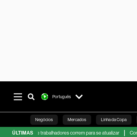
Português
Negócios
Mercados
Linha da Copa
ta duração, e trabalhadores correm para se atualizar
ÚLTIMAS
Como este 
Línea Studios
Podcasts
Inovação
Fi