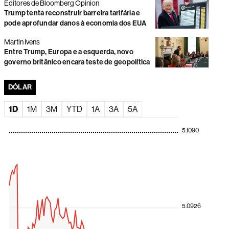
Editores de Bloomberg Opinion
Trump tenta reconstruir barreira tarifária e
O avanço da Loft nas incorporadoras
pode aprofundar danos à economia dos EUA
Ações globais se aproximam de máximas históricas com
temporada de balanços
Martin Ivens
Entre Trump, Europa e a esquerda, novo
Vale e Petrobras caem e limitam o desempenho do
governo britânico encara teste de geopolítica
Ibovespa; dólar avança a R$ 5,09
DÓLAR
Ações globais sobem com recuo do petróleo e alívio da
pressão sobre mercados
1D
1M
3M
YTD
1A
3A
5A
Faria Lima volta o foco para as eleições e gestores veem
disputa presidencial acirrada
5.1090
Novo ciclo à vista? Commodities podem impulsionar
dividendos na América Latina
Bolsa sobe com impulso do Santander Brasil em sessão
marcada por falha técnica
Negociações na B3 atrasam após paralisação
generalizada por problemas técnicos
5.0926
Dólar em queda impulsiona moedas da América Latina;