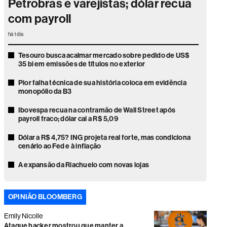
Petrobras e varejistas; dólar recua
com payroll
há 1 dia
Tesouro busca acalmar mercado sobre pedido de US$
35 bi em emissões de títulos no exterior
Pior falha técnica de sua história coloca em evidência
monopólio da B3
Ibovespa recua na contramão de Wall Street após
payroll fraco; dólar cai a R$ 5,09
Dólar a R$ 4,75? ING projeta real forte, mas condiciona
cenário ao Fed e à inflação
A expansão da Riachuelo com novas lojas
Bolsas internacionais ficam estáveis antes de
divulgação de dados sobre emprego nos EUA
OPINIÃO BLOOMBERG
Ibovespa cai 1,23% com pressão de Vale e Bradesco;
Emily Nicolle
dólar recua após decisão do Copom
Ataque hacker mostrou que manter a