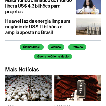
Maior fundo climático do mundo
libera US$ 4,3 bilhões para
projetos
Huawei faz da energia limpa um
negócio de US$ 11 bilhões e
amplia aposta no Brasil
Temas deste artigo
Últimas Brasil
Aramco
Petróleo
Guerra no Oriente Médio
Mais Notícias