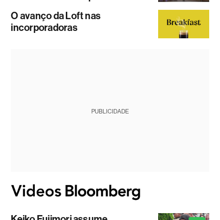
O avanço da Loft nas
incorporadoras
PUBLICIDADE
Keiko Fujimori assume