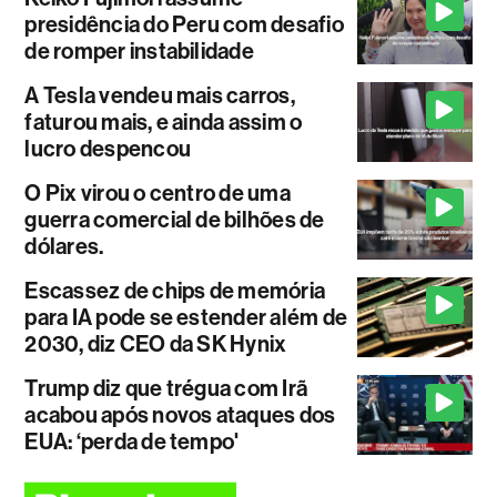
presidência do Peru com desafio
de romper instabilidade
A Tesla vendeu mais carros,
faturou mais, e ainda assim o
lucro despencou
O Pix virou o centro de uma
guerra comercial de bilhões de
dólares.
Escassez de chips de memória
para IA pode se estender além de
2030, diz CEO da SK Hynix
Trump diz que trégua com Irã
acabou após novos ataques dos
EUA: ‘perda de tempo'