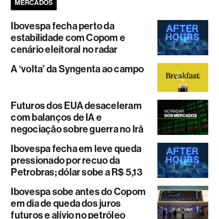
MERCADOS
Ibovespa fecha perto da
estabilidade com Copom e
cenário eleitoral no radar
A ‘volta’ da Syngenta ao campo
Futuros dos EUA desaceleram
com balanços de IA e
negociação sobre guerra no Irã
Ibovespa fecha em leve queda
pressionado por recuo da
Petrobras; dólar sobe a R$ 5,13
Ibovespa sobe antes do Copom
em dia de queda dos juros
futuros e alívio no petróleo