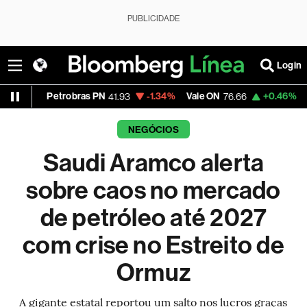
PUBLICIDADE
Login
etrobras PN
-1.34%
Vale ON
+0.46%
Itaú PN
41.93
76.66
42.
NEGÓCIOS
Saudi Aramco alerta
sobre caos no mercado
de petróleo até 2027
com crise no Estreito de
Ormuz
A gigante estatal reportou um salto nos lucros graças