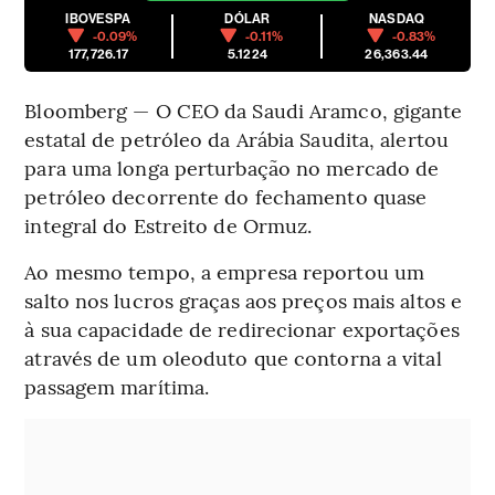
IBOVESPA
DÓLAR
NASDAQ
-0.09%
-0.11%
-0.83%
177,726.17
5.1224
26,363.44
Bloomberg — O CEO da Saudi Aramco, gigante
estatal de petróleo da Arábia Saudita, alertou
para uma longa perturbação no mercado de
petróleo decorrente do fechamento quase
integral do Estreito de Ormuz.
Ao mesmo tempo, a empresa reportou um
salto nos lucros graças aos preços mais altos e
à sua capacidade de redirecionar exportações
através de um oleoduto que contorna a vital
passagem marítima.