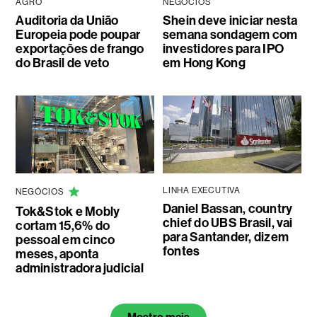
AGRO
NEGÓCIOS
Auditoria da União
Shein deve iniciar nesta
Europeia pode poupar
semana sondagem com
exportações de frango
investidores para IPO
do Brasil de veto
em Hong Kong
LINHA EXECUTIVA
NEGÓCIOS
Daniel Bassan, country
Tok&Stok e Mobly
chief do UBS Brasil, vai
cortam 15,6% do
para Santander, dizem
pessoal em cinco
fontes
meses, aponta
administradora judicial