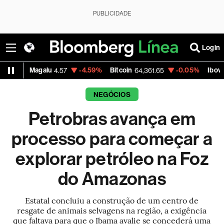
PUBLICIDADE
Login
-1.23%
Petrobras PN
+0.48%
Vale ON
,546.36
42.13
75.39
NEGÓCIOS
Petrobras avança em
processo para começar a
explorar petróleo na Foz
do Amazonas
Estatal concluiu a construção de um centro de
resgate de animais selvagens na região, a exigência
que faltava para que o Ibama avalie se concederá uma