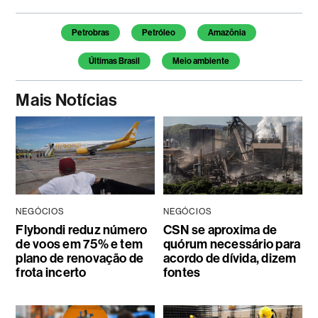
Temas deste artigo
Petrobras
Petróleo
Amazônia
Últimas Brasil
Meio ambiente
Mais Notícias
NEGÓCIOS
NEGÓCIOS
Flybondi reduz número
CSN se aproxima de
de voos em 75% e tem
quórum necessário para
plano de renovação de
acordo de dívida, dizem
frota incerto
fontes