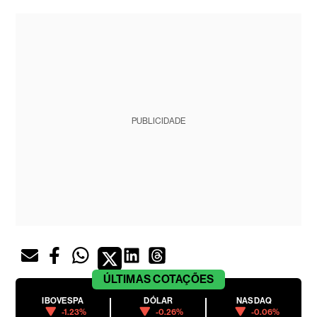
PUBLICIDADE
ÚLTIMAS
COTAÇÕES
IBOVESPA
DÓLAR
NASDAQ
-1.23%
-0.26%
-0.06%