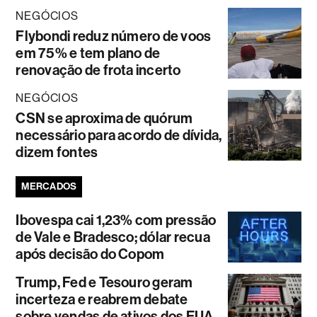
NEGÓCIOS
Flybondi reduz número de voos
em 75% e tem plano de
renovação de frota incerto
NEGÓCIOS
CSN se aproxima de quórum
necessário para acordo de dívida,
dizem fontes
MERCADOS
Ibovespa cai 1,23% com pressão
de Vale e Bradesco; dólar recua
após decisão do Copom
Trump, Fed e Tesouro geram
incerteza e reabrem debate
sobre vendas de ativos dos EUA