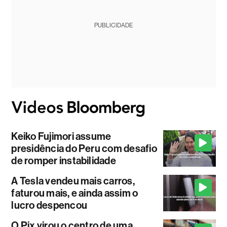
PUBLICIDADE
Keiko Fujimori assume
presidência do Peru com desafio
de romper instabilidade
A Tesla vendeu mais carros,
faturou mais, e ainda assim o
lucro despencou
O Pix virou o centro de uma