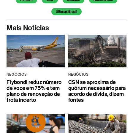
Últimas Brasil
Mais Notícias
NEGÓCIOS
NEGÓCIOS
Flybondi reduz número
CSN se aproxima de
de voos em 75% e tem
quórum necessário para
plano de renovação de
acordo de dívida, dizem
frota incerto
fontes