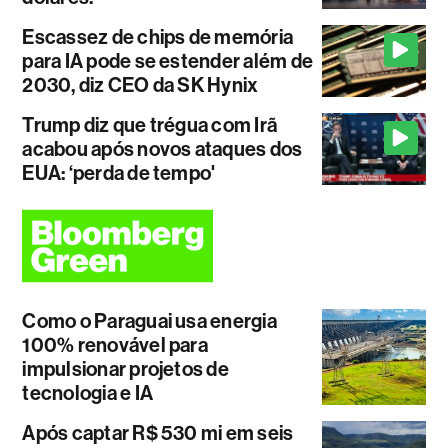
Escassez de chips de memória
para IA pode se estender além de
2030, diz CEO da SK Hynix
Trump diz que trégua com Irã
acabou após novos ataques dos
EUA: ‘perda de tempo'
Como o Paraguai usa energia
100% renovável para
impulsionar projetos de
tecnologia e IA
Após captar R$ 530 mi em seis