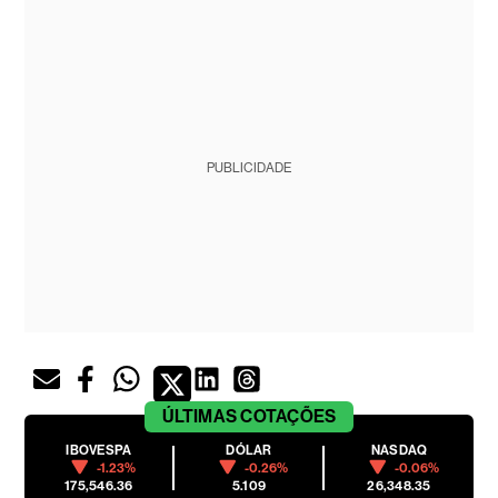
PUBLICIDADE
ÚLTIMAS
COTAÇÕES
IBOVESPA
DÓLAR
NASDAQ
-1.23%
-0.26%
-0.06%
175,546.36
5.109
26,348.35