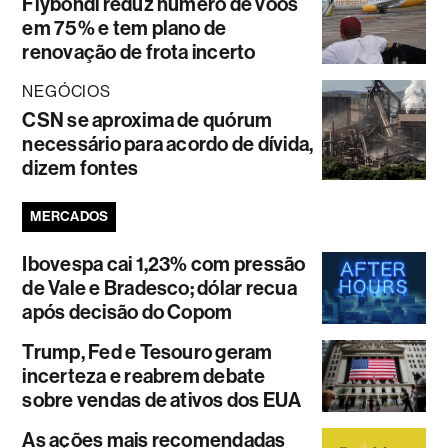
Flybondi reduz número de voos
em 75% e tem plano de
renovação de frota incerto
NEGÓCIOS
CSN se aproxima de quórum
necessário para acordo de dívida,
dizem fontes
MERCADOS
Ibovespa cai 1,23% com pressão
de Vale e Bradesco; dólar recua
após decisão do Copom
Trump, Fed e Tesouro geram
incerteza e reabrem debate
sobre vendas de ativos dos EUA
As ações mais recomendadas