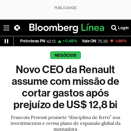
PUBLICIDADE
Login
Petrobras PN
+0.48%
Vale ON
-1.66%
Itaú PN
42.13
75.39
41.
NEGÓCIOS
Novo CEO da Renault
assume com missão de
cortar gastos após
prejuízo de US$ 12,8 bi
Francois Provost promete “disciplina de ferro” nos
investimentos e revisa plano de expansão global da
montadora