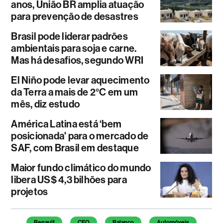
anos, União BR amplia atuação
para prevenção de desastres
Brasil pode liderar padrões
ambientais para soja e carne.
Mas há desafios, segundo WRI
El Niño pode levar aquecimento
da Terra a mais de 2°C em um
mês, diz estudo
América Latina está ‘bem
posicionada' para o mercado de
SAF, com Brasil em destaque
Maior fundo climático do mundo
libera US$ 4,3 bilhões para
projetos
Temas deste artigo
Renault
CEO
Balanço
Automóveis