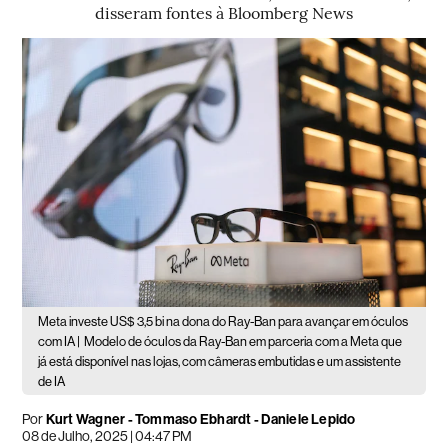
disseram fontes à Bloomberg News
Meta investe US$ 3,5 bi na dona do Ray-Ban para avançar em óculos
com IA |
Modelo de óculos da Ray-Ban em parceria com a Meta que
já está disponível nas lojas, com câmeras embutidas e um assistente
de IA
Por
Kurt Wagner - Tommaso Ebhardt - Daniele Lepido
08 de Julho, 2025 | 04:47 PM