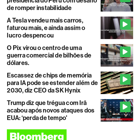
presidência do Peru com desafio
de romper instabilidade
A Tesla vendeu mais carros,
faturou mais, e ainda assim o
lucro despencou
O Pix virou o centro de uma
guerra comercial de bilhões de
dólares.
Escassez de chips de memória
para IA pode se estender além de
2030, diz CEO da SK Hynix
Trump diz que trégua com Irã
acabou após novos ataques dos
EUA: ‘perda de tempo'