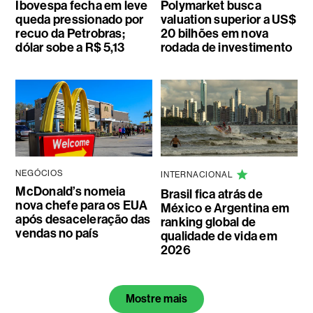
Ibovespa fecha em leve
Polymarket busca
queda pressionado por
valuation superior a US$
recuo da Petrobras;
20 bilhões em nova
dólar sobe a R$ 5,13
rodada de investimento
NEGÓCIOS
INTERNACIONAL
McDonald’s nomeia
Brasil fica atrás de
nova chefe para os EUA
México e Argentina em
após desaceleração das
ranking global de
vendas no país
qualidade de vida em
2026
Mostre mais