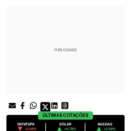
PUBLICIDADE
ÚLTIMAS
COTAÇÕES
IBOVESPA
DÓLAR
NASDAQ
-0.06%
+0.79%
+2.59%