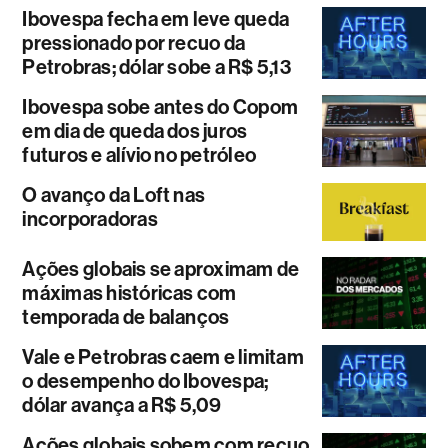
Ibovespa fecha em leve queda
pressionado por recuo da
Petrobras; dólar sobe a R$ 5,13
Ibovespa sobe antes do Copom
em dia de queda dos juros
futuros e alívio no petróleo
O avanço da Loft nas
incorporadoras
Ações globais se aproximam de
máximas históricas com
temporada de balanços
Vale e Petrobras caem e limitam
o desempenho do Ibovespa;
dólar avança a R$ 5,09
Ações globais sobem com recuo