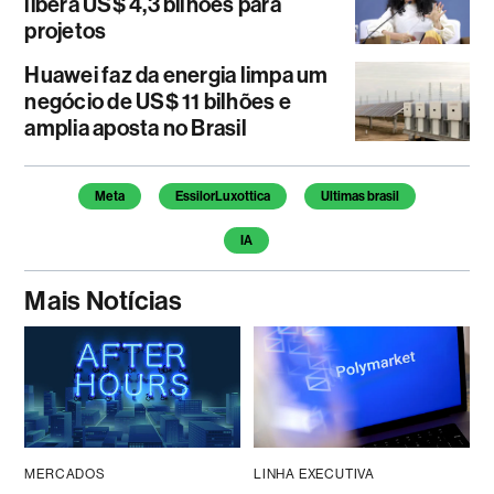
libera US$ 4,3 bilhões para
projetos
Huawei faz da energia limpa um
negócio de US$ 11 bilhões e
amplia aposta no Brasil
Temas deste artigo
Meta
EssilorLuxottica
Ultimas brasil
IA
Mais Notícias
MERCADOS
LINHA EXECUTIVA