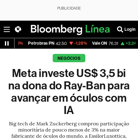
PUBLICIDADE
Login
Petrobras PN
-1.28%
Vale ON
+2.24%
Itaú PN
42.50
76.31
NEGÓCIOS
Meta investe US$ 3,5 bi
na dona do Ray-Ban para
avançar em óculos com
IA
Big tech de Mark Zuckerberg comprou participação
minoritária de pouco menos de 3% na maior
fabricante de óculos do mundo, a EssilorLuxottica,