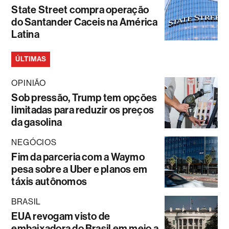
State Street compra operação
do Santander Caceis na América
Latina
ÚLTIMAS
OPINIÃO
Sob pressão, Trump tem opções
limitadas para reduzir os preços
da gasolina
NEGÓCIOS
Fim da parceria com a Waymo
pesa sobre a Uber e planos em
táxis autônomos
BRASIL
EUA revogam visto de
embaixadora do Brasil em meio a