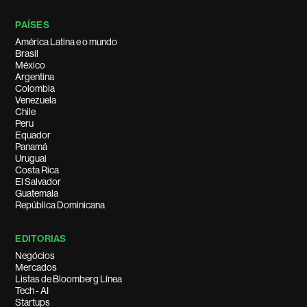
PAÍSES
América Latina e o mundo
Brasil
México
Argentina
Colombia
Venezuela
Chile
Peru
Equador
Panamá
Uruguai
Costa Rica
El Salvador
Guatemala
República Dominicana
EDITORIAS
Negócios
Mercados
Listas de Bloomberg Línea
Tech - AI
Startups