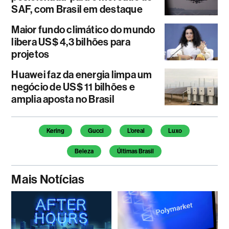
SAF, com Brasil em destaque
Maior fundo climático do mundo
libera US$ 4,3 bilhões para
projetos
Huawei faz da energia limpa um
negócio de US$ 11 bilhões e
amplia aposta no Brasil
Temas deste artigo
Kering
Gucci
L'oreal
Luxo
Beleza
Últimas Brasil
Mais Notícias