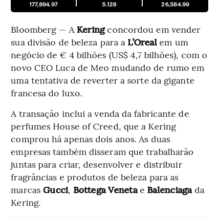
177,894.97
5.128
26,584.99
Bloomberg — A
Kering
concordou em vender
sua divisão de beleza para a
L’Oreal
em um
negócio de € 4 bilhões (US$ 4,7 bilhões), com o
novo CEO Luca de Meo mudando de rumo em
uma tentativa de reverter a sorte da gigante
francesa do luxo.
A transação inclui a venda da fabricante de
perfumes House of Creed, que a Kering
comprou há apenas dois anos. As duas
empresas também disseram que trabalharão
juntas para criar, desenvolver e distribuir
fragrâncias e produtos de beleza para as
marcas
Gucci
,
Bottega Veneta
e
Balenciaga
da
Kering.