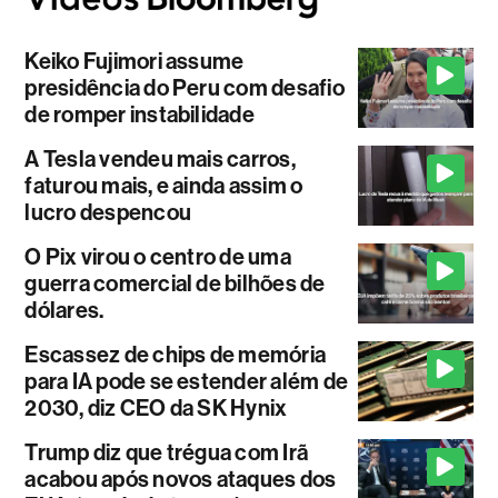
Keiko Fujimori assume
presidência do Peru com desafio
de romper instabilidade
A Tesla vendeu mais carros,
faturou mais, e ainda assim o
lucro despencou
O Pix virou o centro de uma
guerra comercial de bilhões de
dólares.
Escassez de chips de memória
para IA pode se estender além de
2030, diz CEO da SK Hynix
Trump diz que trégua com Irã
acabou após novos ataques dos