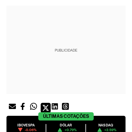
PUBLICIDADE
ÚLTIMAS
COTAÇÕES
IBOVESPA
DÓLAR
NASDAQ
-0.06%
+0.79%
+2.59%