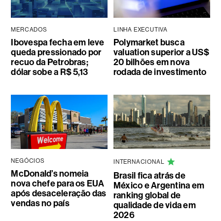
MERCADOS
LINHA EXECUTIVA
Ibovespa fecha em leve
Polymarket busca
queda pressionado por
valuation superior a US$
recuo da Petrobras;
20 bilhões em nova
dólar sobe a R$ 5,13
rodada de investimento
NEGÓCIOS
INTERNACIONAL
McDonald’s nomeia
Brasil fica atrás de
nova chefe para os EUA
México e Argentina em
após desaceleração das
ranking global de
vendas no país
qualidade de vida em
2026