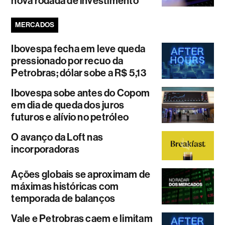
nova rodada de investimento
MERCADOS
Ibovespa fecha em leve queda
pressionado por recuo da
Petrobras; dólar sobe a R$ 5,13
Ibovespa sobe antes do Copom
em dia de queda dos juros
futuros e alívio no petróleo
O avanço da Loft nas
incorporadoras
Ações globais se aproximam de
máximas históricas com
temporada de balanços
Vale e Petrobras caem e limitam