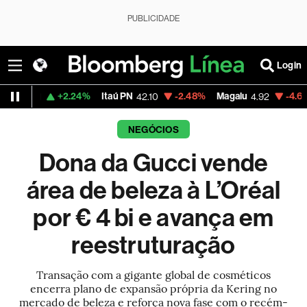
PUBLICIDADE
Login
2.24%
Itaú PN
-2.48%
Magalu
-4.65%
Bitcoin
42.10
4.92
6
NEGÓCIOS
Dona da Gucci vende
área de beleza à L’Oréal
por € 4 bi e avança em
reestruturação
Transação com a gigante global de cosméticos
encerra plano de expansão própria da Kering no
mercado de beleza e reforça nova fase com o recém-