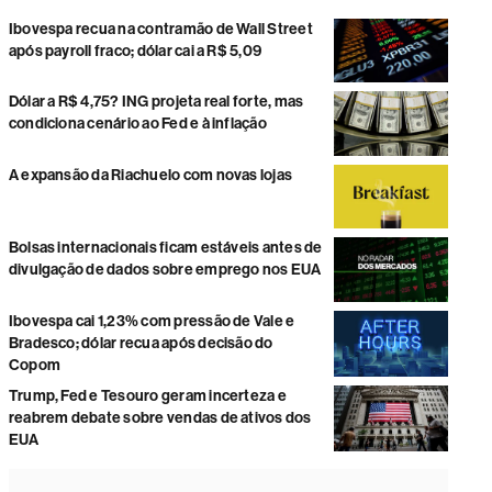
Ibovespa recua na contramão de Wall Street
após payroll fraco; dólar cai a R$ 5,09
Dólar a R$ 4,75? ING projeta real forte, mas
condiciona cenário ao Fed e à inflação
A expansão da Riachuelo com novas lojas
Bolsas internacionais ficam estáveis antes de
divulgação de dados sobre emprego nos EUA
Ibovespa cai 1,23% com pressão de Vale e
Bradesco; dólar recua após decisão do
Copom
Trump, Fed e Tesouro geram incerteza e
reabrem debate sobre vendas de ativos dos
EUA