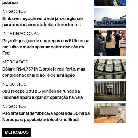
pobreza
NEGÓCIOS
Embraer negocia venda de jatos regionais
para a maior aérea da Índia, dizem fontes
INTERNACIONAL
Payroll: geração de empregos nos EUA recua
em julho e muda apostas sobre decisão do
Fed
MERCADOS
Dólar a R$ 4,75? ING projeta real forte, mas
condiciona cenário ao Fed e à inflação
NEGÓCIOS
JBS recebe US$ 2,5 bilhões de fundo da
Indonésia para expandir operação na Ásia
NEGÓCIOS
Pão artesanal de fábrica: a aposta de 50 mi da
Norac para popularizar brioche no Brasil
MERCADOS