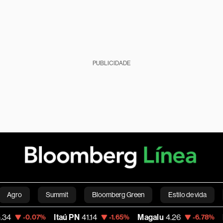
PUBLICIDADE
Agro
Summit
Bloomberg Green
Estilo de vida
Itaú PN
41.14
Magalu
4.26
Bitcoin
64,8
%
-1.65%
-6.78%
nanças pessoais
Viagens
Internacional
Brasil
S