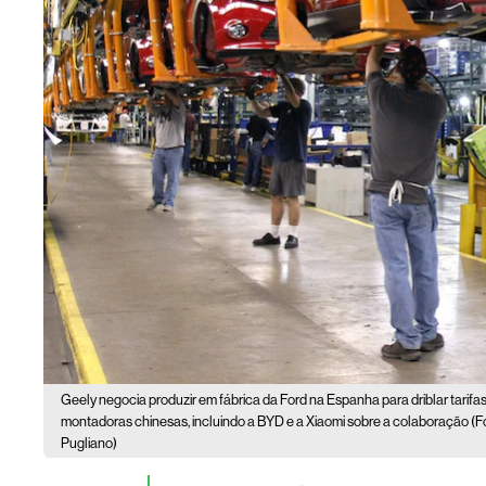
Geely negocia produzir em fábrica da Ford na Espanha para driblar tarifas,
montadoras chinesas, incluindo a BYD e a Xiaomi sobre a colaboração (Fo
Pugliano)