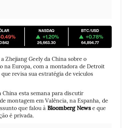
ÓLAR
NASDAQ
BTC/USD
-0.49%
+1.20%
+0.78%
.0842
26,663.30
64,894.77
a Zhejiang Geely da China sobre o
o na Europa, com a montadora de Detroit
que revisa sua estratégia de veículos
a China esta semana para discutir
a de montagem em Valência, na Espanha, de
ssunto que falou à
Bloomberg News
e que
ção é privada.