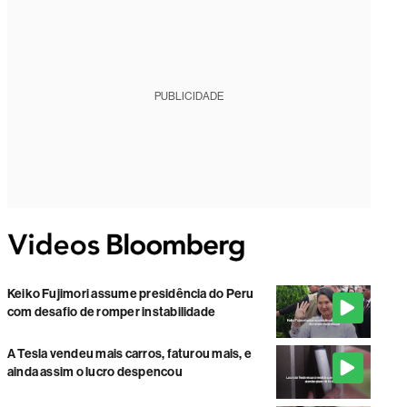
PUBLICIDADE
Keiko Fujimori assume presidência do Peru
com desafio de romper instabilidade
A Tesla vendeu mais carros, faturou mais, e
ainda assim o lucro despencou