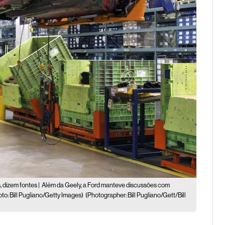
 dizem fontes |
Além da Geely, a Ford manteve discussões com
to: Bill Pugliano/Getty Images)
(Photographer: Bill Pugliano/Gett/Bill