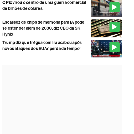
O Pix virou o centro de uma guerra comercial
de bilhões de dólares.
Escassez de chips de memória para IA pode
se estender além de 2030, diz CEO da SK
Hynix
Trump diz que trégua com Irã acabou após
novos ataques dos EUA: ‘perda de tempo'