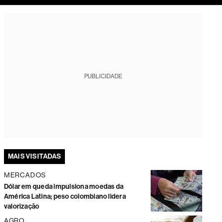
tura
PUBLICIDADE
MAIS VISITADAS
MERCADOS
Dólar em queda impulsiona moedas da
América Latina; peso colombiano lidera
valorização
AGRO