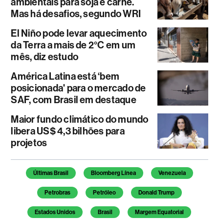
ambientais para soja e carne.
Mas há desafios, segundo WRI
El Niño pode levar aquecimento
da Terra a mais de 2°C em um
mês, diz estudo
América Latina está ‘bem
posicionada' para o mercado de
SAF, com Brasil em destaque
Maior fundo climático do mundo
libera US$ 4,3 bilhões para
projetos
Temas deste artigo
Últimas Brasil
Bloomberg Línea
Venezuela
Petrobras
Petróleo
Donald Trump
Estados Unidos
Brasil
Margem Equatorial