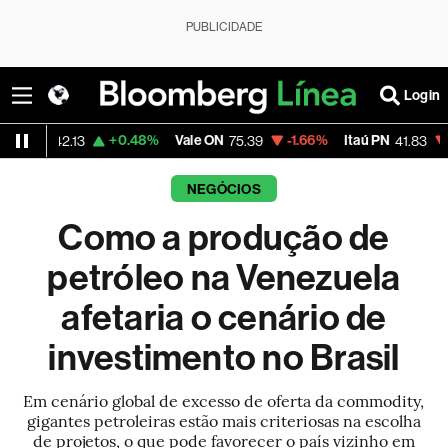
PUBLICIDADE
Login
+0.48%
Vale ON
-1.66%
Itaú PN
-1.30%
Ma
13
75.39
41.83
NEGÓCIOS
Como a produção de
petróleo na Venezuela
afetaria o cenário de
investimento no Brasil
Em cenário global de excesso de oferta da commodity,
gigantes petroleiras estão mais criteriosas na escolha
de projetos, o que pode favorecer o país vizinho em