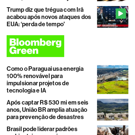
Trump diz que trégua com Irã
acabou após novos ataques dos
EUA: ‘perda de tempo'
Como o Paraguai usa energia
100% renovável para
impulsionar projetos de
tecnologia e IA
Após captar R$ 530 mi em seis
anos, União BR amplia atuação
para prevenção de desastres
Brasil pode liderar padrões