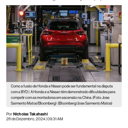
Como a fusão de Honda e Nissan pode ser fundamental na disputa
com a BYD |
A Honda e a Nissan têm demonstrado dificuldades para
competir com as montadoras em ascensão na China. (Foto: Jose
Sarmento Matos/Bloomberg)
(Bloomberg/Jose Sarmento Matos)
Por
Nicholas Takahashi
26 de Dezembro, 2024 | 09:31 AM