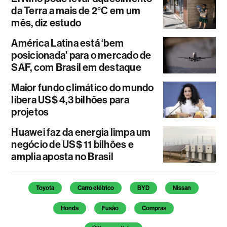
da Terra a mais de 2°C em um
mês, diz estudo
América Latina está ‘bem
posicionada' para o mercado de
SAF, com Brasil em destaque
Maior fundo climático do mundo
libera US$ 4,3 bilhões para
projetos
Huawei faz da energia limpa um
negócio de US$ 11 bilhões e
amplia aposta no Brasil
Temas deste artigo
Toyota
Carro elétrico
BYD
Nissan
Honda
Fusão
Compras