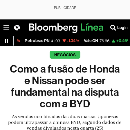
PUBLICIDADE
Login
Petrobras PN
-1.34%
Vale ON
+0.46%
Itaú PN
41.93
76.66
NEGÓCIOS
Como a fusão de Honda
e Nissan pode ser
fundamental na disputa
com a BYD
As vendas combinadas das duas marcas japonesas
podem ultrapassar a chinesa BYD, segundo dados de
vendas divulgados nesta quarta (25)