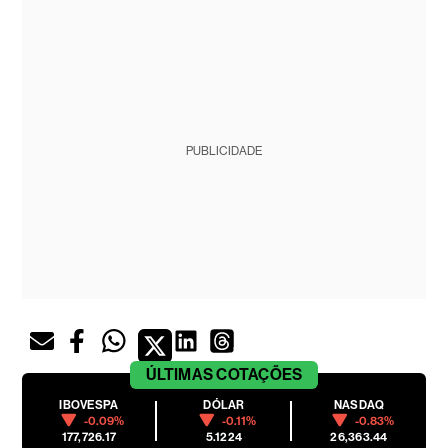
PUBLICIDADE
ÚLTIMAS
COTAÇÕES
IBOVESPA
DÓLAR
NASDAQ
-0.09%
-0.11%
-0.83%
177,726.17
5.1224
26,363.44