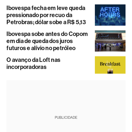
Ibovespa fecha em leve queda
pressionado por recuo da
Petrobras; dólar sobe a R$ 5,13
Ibovespa sobe antes do Copom
em dia de queda dos juros
futuros e alívio no petróleo
O avanço da Loft nas
incorporadoras
PUBLICIDADE