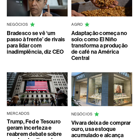
NEGÓCIOS
AGRO
Bradesco se vê ‘um
Adaptação começa no
passo à frente’ de rivais
solo: como El Niño
para lidar com
transforma a produção
inadimplência, diz CEO
de café na América
Central
MERCADOS
NEGÓCIOS
Trump, Fed e Tesouro
Vivara deixa de comprar
geram incerteza e
ouro, usa estoque
reabrem debate sobre
acumulado e alcança