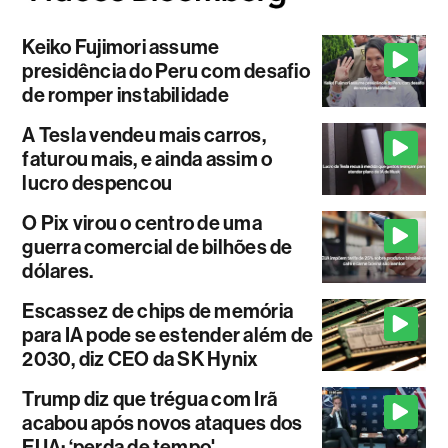
Keiko Fujimori assume
presidência do Peru com desafio
de romper instabilidade
A Tesla vendeu mais carros,
faturou mais, e ainda assim o
lucro despencou
O Pix virou o centro de uma
guerra comercial de bilhões de
dólares.
Escassez de chips de memória
para IA pode se estender além de
2030, diz CEO da SK Hynix
Trump diz que trégua com Irã
acabou após novos ataques dos
EUA: ‘perda de tempo'