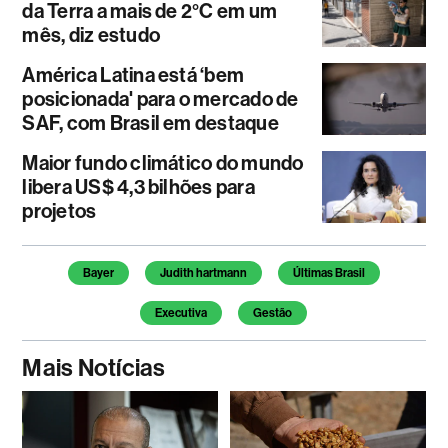
da Terra a mais de 2°C em um
mês, diz estudo
América Latina está ‘bem
posicionada' para o mercado de
SAF, com Brasil em destaque
Maior fundo climático do mundo
libera US$ 4,3 bilhões para
projetos
Temas deste artigo
Bayer
Judith hartmann
Últimas Brasil
Executiva
Gestão
Mais Notícias