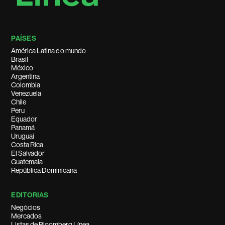
PAÍSES
América Latina e o mundo
Brasil
México
Argentina
Colombia
Venezuela
Chile
Peru
Equador
Panamá
Uruguai
Costa Rica
El Salvador
Guatemala
República Dominicana
EDITORIAS
Negócios
Mercados
Listas de Bloomberg Línea