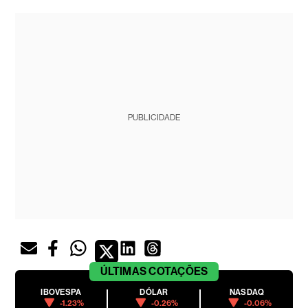
PUBLICIDADE
ÚLTIMAS
COTAÇÕES
IBOVESPA
DÓLAR
NASDAQ
-1.23%
-0.26%
-0.06%