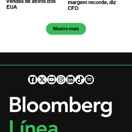
vendas de ativos dos
margem recorde, diz
EUA
CFO
Mostre mais