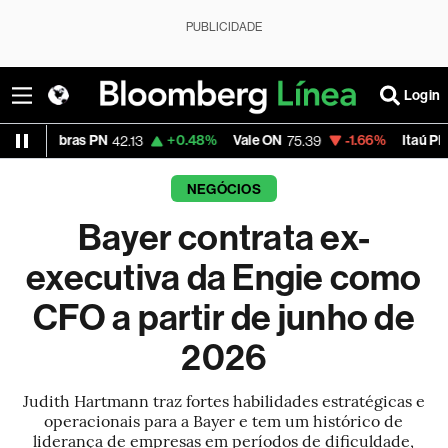
PUBLICIDADE
Login
bras PN
+0.48%
Vale ON
-1.66%
Itaú PN
42.13
75.39
41.83
NEGÓCIOS
Bayer contrata ex-
executiva da Engie como
CFO a partir de junho de
2026
Judith Hartmann traz fortes habilidades estratégicas e
operacionais para a Bayer e tem um histórico de
liderança de empresas em períodos de dificuldade,