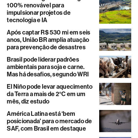
100% renovável para
impulsionar projetos de
tecnologia e IA
Após captar R$ 530 mi em seis
anos, União BR amplia atuação
para prevenção de desastres
Brasil pode liderar padrões
ambientais para soja e carne.
Mas há desafios, segundo WRI
El Niño pode levar aquecimento
da Terra a mais de 2°C em um
mês, diz estudo
América Latina está ‘bem
posicionada' para o mercado de
SAF, com Brasil em destaque