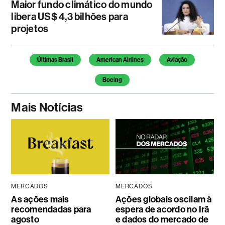
Maior fundo climático do mundo
libera US$ 4,3 bilhões para
projetos
Temas deste artigo
Últimas Brasil
American Airlines
Aviação
Boeing
Mais Notícias
MERCADOS
MERCADOS
As ações mais
Ações globais oscilam à
recomendadas para
espera de acordo no Irã
agosto
e dados do mercado de