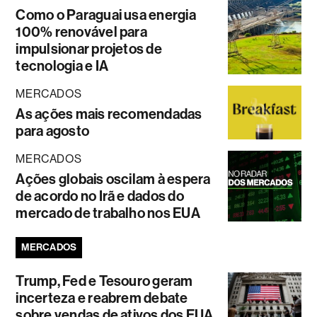
Como o Paraguai usa energia
100% renovável para
impulsionar projetos de
tecnologia e IA
MERCADOS
As ações mais recomendadas
para agosto
MERCADOS
Ações globais oscilam à espera
de acordo no Irã e dados do
mercado de trabalho nos EUA
MERCADOS
Trump, Fed e Tesouro geram
incerteza e reabrem debate
sobre vendas de ativos dos EUA