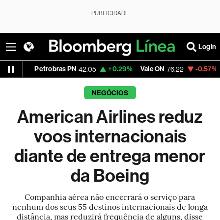
PUBLICIDADE
Login
etrobras PN
+0.29%
Vale ON
-0.57%
Itaú PN
42.05
76.22
42.
NEGÓCIOS
American Airlines reduz
voos internacionais
diante de entrega menor
da Boeing
Companhia aérea não encerrará o serviço para
nenhum dos seus 55 destinos internacionais de longa
distância, mas reduzirá frequência de alguns, disse