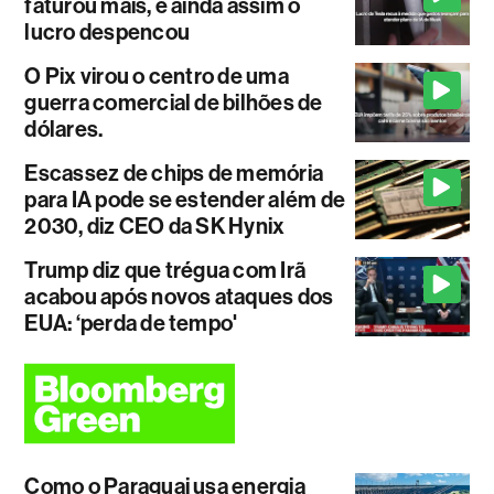
faturou mais, e ainda assim o
lucro despencou
O Pix virou o centro de uma
guerra comercial de bilhões de
dólares.
Escassez de chips de memória
para IA pode se estender além de
2030, diz CEO da SK Hynix
Trump diz que trégua com Irã
acabou após novos ataques dos
EUA: ‘perda de tempo'
Como o Paraguai usa energia