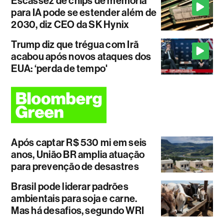
Escassez de chips de memória
para IA pode se estender além de
2030, diz CEO da SK Hynix
Trump diz que trégua com Irã
acabou após novos ataques dos
EUA: ‘perda de tempo'
Após captar R$ 530 mi em seis
anos, União BR amplia atuação
para prevenção de desastres
Brasil pode liderar padrões
ambientais para soja e carne.
Mas há desafios, segundo WRI