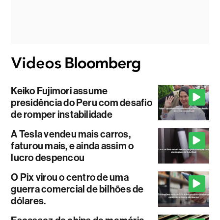
Keiko Fujimori assume
presidência do Peru com desafio
de romper instabilidade
A Tesla vendeu mais carros,
faturou mais, e ainda assim o
lucro despencou
O Pix virou o centro de uma
guerra comercial de bilhões de
dólares.