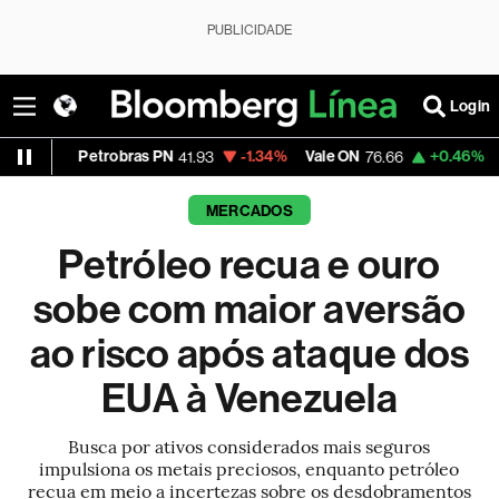
PUBLICIDADE
Login
Petrobras PN
-1.34%
Vale ON
+0.46%
Itaú PN
41.93
76.66
42
MERCADOS
Petróleo recua e ouro
sobe com maior aversão
ao risco após ataque dos
EUA à Venezuela
Busca por ativos considerados mais seguros
impulsiona os metais preciosos, enquanto petróleo
recua em meio a incertezas sobre os desdobramentos