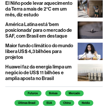
El Niño pode levar aquecimento
da Terra a mais de 2°C em um
mês, diz estudo
América Latina está ‘bem
posicionada' para o mercado de
SAF, com Brasil em destaque
Maior fundo climático do mundo
libera US$ 4,3 bilhões para
projetos
Huawei faz da energia limpa um
negócio de US$ 11 bilhões e
amplia aposta no Brasil
Temas deste artigo
Futuros
Bolsas
Mercado
Últimas Brasil
EUA
China
Nvidia