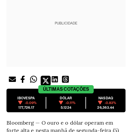
PUBLICIDADE
ÚLTIMAS
COTAÇÕES
IBOVESPA
DÓLAR
NASDAQ
-0.09%
-0.11%
-0.83%
177,726.17
5.1224
26,363.44
Bloomberg — O ouro e o dólar operam em
forte alta e nesta manhã de segunda-feira (5)