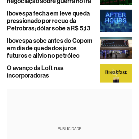
negociação sobre guerra no Irã
Ibovespa fecha em leve queda
pressionado por recuo da
Petrobras; dólar sobe a R$ 5,13
Ibovespa sobe antes do Copom
em dia de queda dos juros
futuros e alívio no petróleo
O avanço da Loft nas
incorporadoras
PUBLICIDADE