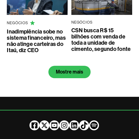
NEGÓCIOS
NEGÓCIOS
CSN busca R$ 15
Inadimplência sobe no
bilhões com venda de
sistema financeiro, mas
toda a unidade de
não atinge carteiras do
cimento, segundo fonte
Itaú, diz CEO
Mostre mais