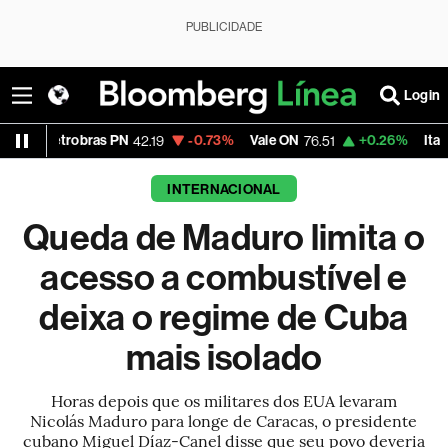
PUBLICIDADE
Login
PN
-0.73%
Vale ON
+0.26%
Itaú PN
+1.9
42.19
76.51
42.93
INTERNACIONAL
Queda de Maduro limita o
acesso a combustível e
deixa o regime de Cuba
mais isolado
Horas depois que os militares dos EUA levaram
Nicolás Maduro para longe de Caracas, o presidente
cubano Miguel Díaz-Canel disse que seu povo deveria