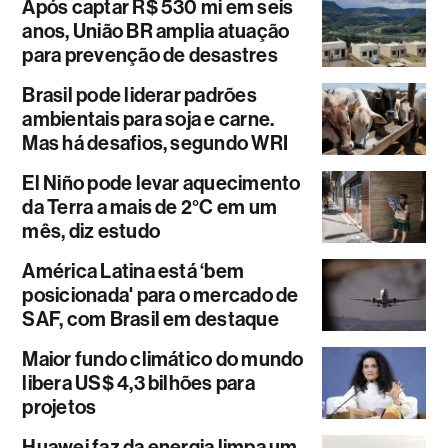
Após captar R$ 530 mi em seis
anos, União BR amplia atuação
para prevenção de desastres
Brasil pode liderar padrões
ambientais para soja e carne.
Mas há desafios, segundo WRI
El Niño pode levar aquecimento
da Terra a mais de 2°C em um
mês, diz estudo
América Latina está ‘bem
posicionada' para o mercado de
SAF, com Brasil em destaque
Maior fundo climático do mundo
libera US$ 4,3 bilhões para
projetos
Huawei faz da energia limpa um