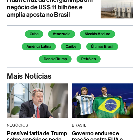
negócio de US$ 11 bilhões e
amplia aposta no Brasil
Temas deste artigo
Cuba
Venezuela
Nicolás Maduro
América Latina
Caribe
Últimas Brasil
Donald Trump
Petróleo
Mais Notícias
NEGÓCIOS
BRASIL
Possível tarifa de Trump
Governo endurece
sobre genéricos pode
reação contra EUA e