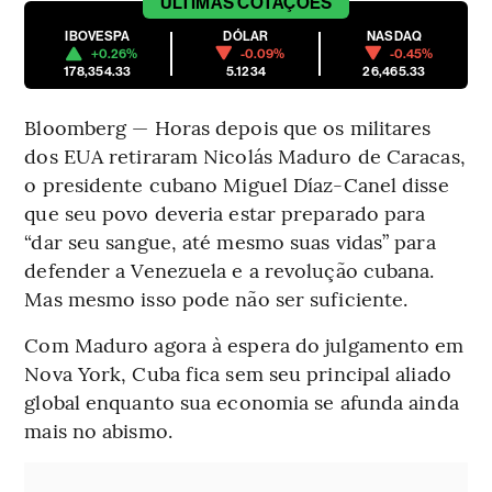
ÚLTIMAS
COTAÇÕES
IBOVESPA
DÓLAR
NASDAQ
+0.26%
-0.09%
-0.45%
178,354.33
5.1234
26,465.33
Bloomberg — Horas depois que os militares
dos EUA retiraram Nicolás Maduro de Caracas,
o presidente cubano Miguel Díaz-Canel disse
que seu povo deveria estar preparado para
“dar seu sangue, até mesmo suas vidas” para
defender a Venezuela e a revolução cubana.
Mas mesmo isso pode não ser suficiente.
Com Maduro agora à espera do julgamento em
Nova York, Cuba fica sem seu principal aliado
global enquanto sua economia se afunda ainda
mais no abismo.