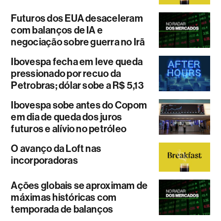
Futuros dos EUA desaceleram
com balanços de IA e
negociação sobre guerra no Irã
Ibovespa fecha em leve queda
pressionado por recuo da
Petrobras; dólar sobe a R$ 5,13
Ibovespa sobe antes do Copom
em dia de queda dos juros
futuros e alívio no petróleo
O avanço da Loft nas
incorporadoras
Ações globais se aproximam de
máximas históricas com
temporada de balanços