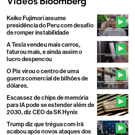
Keiko Fujimori assume
presidência do Peru com desafio
de romper instabilidade
A Tesla vendeu mais carros,
faturou mais, e ainda assim o
lucro despencou
O Pix virou o centro de uma
guerra comercial de bilhões de
dólares.
Escassez de chips de memória
para IA pode se estender além de
2030, diz CEO da SK Hynix
Trump diz que trégua com Irã
acabou após novos ataques dos