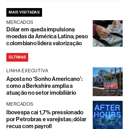
MAIS VISITADAS
MERCADOS
Dólar em queda impulsiona
moedas da América Latina; peso
colombiano lidera valorização
ÚLTIMAS
LINHA EXECUTIVA
Aposta no ‘Sonho Americano’:
como a Berkshire amplia a
atuação no setor imobiliário
MERCADOS
Ibovespa cai 1,7% pressionado
por Petrobras e varejistas; dólar
recua com payroll