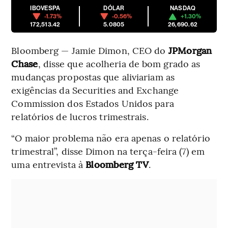
IBOVESPA
DÓLAR
NASDAQ
-1.73%
-0.56%
+1.30%
172,513.42
5.0805
26,690.62
Bloomberg — Jamie Dimon, CEO do
JPMorgan
Chase
, disse que acolheria de bom grado as
mudanças propostas que aliviariam as
exigências da Securities and Exchange
Commission dos Estados Unidos para
relatórios de lucros trimestrais.
“O maior problema não era apenas o relatório
trimestral”, disse Dimon na terça-feira (7) em
uma entrevista à
Bloomberg TV
.