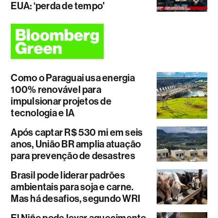
EUA: ‘perda de tempo'
Como o Paraguai usa energia
100% renovável para
impulsionar projetos de
tecnologia e IA
Após captar R$ 530 mi em seis
anos, União BR amplia atuação
para prevenção de desastres
Brasil pode liderar padrões
ambientais para soja e carne.
Mas há desafios, segundo WRI
El Niño pode levar aquecimento