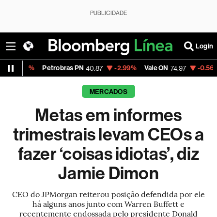
PUBLICIDADE
Login
%
Petrobras PN
-2.99%
Vale ON
-0.56%
Itaú P
40.87
74.97
MERCADOS
Metas em informes
trimestrais levam CEOs a
fazer ‘coisas idiotas’, diz
Jamie Dimon
CEO do JPMorgan reiterou posição defendida por ele
há alguns anos junto com Warren Buffett e
recentemente endossada pelo presidente Donald