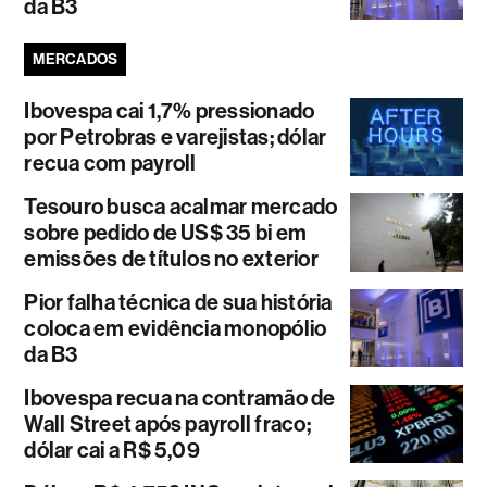
da B3
MERCADOS
Ibovespa cai 1,7% pressionado
por Petrobras e varejistas; dólar
recua com payroll
Tesouro busca acalmar mercado
sobre pedido de US$ 35 bi em
emissões de títulos no exterior
Pior falha técnica de sua história
coloca em evidência monopólio
da B3
Ibovespa recua na contramão de
Wall Street após payroll fraco;
dólar cai a R$ 5,09