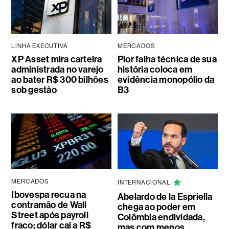
LINHA EXECUTIVA
MERCADOS
XP Asset mira carteira
Pior falha técnica de sua
administrada no varejo
história coloca em
ao bater R$ 300 bilhões
evidência monopólio da
sob gestão
B3
MERCADOS
INTERNACIONAL
Ibovespa recua na
Abelardo de la Espriella
contramão de Wall
chega ao poder em
Street após payroll
Colômbia endividada,
fraco; dólar cai a R$
mas com menos