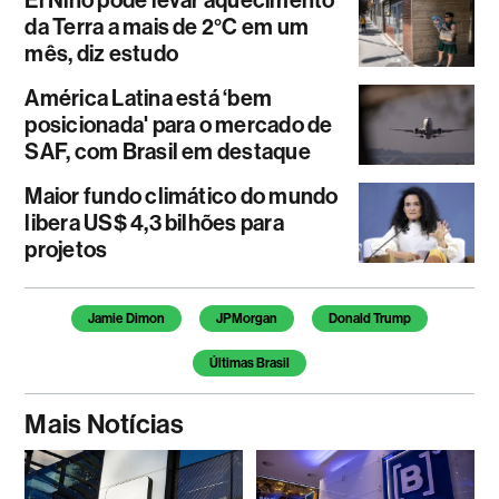
da Terra a mais de 2°C em um
mês, diz estudo
América Latina está ‘bem
posicionada' para o mercado de
SAF, com Brasil em destaque
Maior fundo climático do mundo
libera US$ 4,3 bilhões para
projetos
Temas deste artigo
Jamie Dimon
JPMorgan
Donald Trump
Últimas Brasil
Mais Notícias