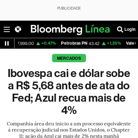
PUBLICIDADE
Login
+0.47%
Petrobras PN
+1.35%
Vale ON
,999.00
43.42
76.28
MERCADOS
Ibovespa cai e dólar sobe
a R$ 5,68 antes de ata do
Fed; Azul recua mais de
4%
Companhia área deu início a um processo equivalente
à recuperação judicial nos Estados Unidos, o Chapter
11; ação da Azul cai mais de 2% nesta manhã