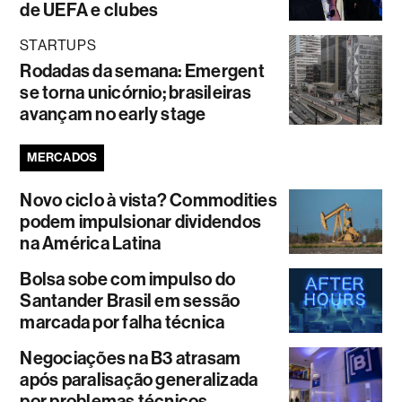
de UEFA e clubes
STARTUPS
Rodadas da semana: Emergent
se torna unicórnio; brasileiras
avançam no early stage
MERCADOS
Novo ciclo à vista? Commodities
podem impulsionar dividendos
na América Latina
Bolsa sobe com impulso do
Santander Brasil em sessão
marcada por falha técnica
Negociações na B3 atrasam
após paralisação generalizada
por problemas técnicos