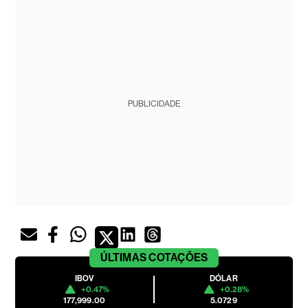
PUBLICIDADE
ÚLTIMAS
COTAÇÕES
IBOV
DÓLAR
+0.47%
+0.28%
177,999.00
5.0729