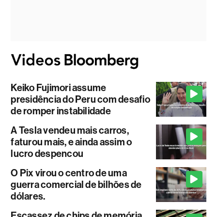
Keiko Fujimori assume
presidência do Peru com desafio
de romper instabilidade
A Tesla vendeu mais carros,
faturou mais, e ainda assim o
lucro despencou
O Pix virou o centro de uma
guerra comercial de bilhões de
dólares.
Escassez de chips de memória