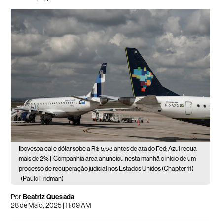
Ibovespa cai e dólar sobe a R$ 5,68 antes de ata do Fed; Azul recua
mais de 2% |
Companhia área anunciou nesta manhã o início de um
processo de recuperação judicial nos Estados Unidos (Chapter 11)
(Paulo Fridman)
Por
Beatriz Quesada
28 de Maio, 2025 | 11:09 AM