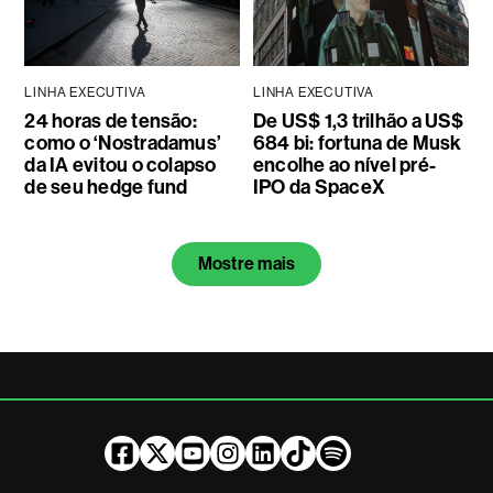
LINHA EXECUTIVA
LINHA EXECUTIVA
24 horas de tensão:
De US$ 1,3 trilhão a US$
como o ‘Nostradamus’
684 bi: fortuna de Musk
da IA evitou o colapso
encolhe ao nível pré-
de seu hedge fund
IPO da SpaceX
Mostre mais