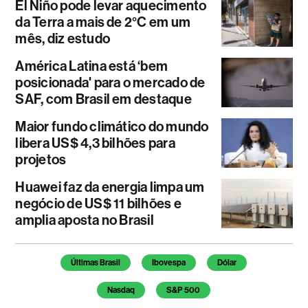
El Niño pode levar aquecimento
da Terra a mais de 2°C em um
mês, diz estudo
América Latina está ‘bem
posicionada' para o mercado de
SAF, com Brasil em destaque
Maior fundo climático do mundo
libera US$ 4,3 bilhões para
projetos
Huawei faz da energia limpa um
negócio de US$ 11 bilhões e
amplia aposta no Brasil
Temas deste artigo
Últimas Brasil
Ibovespa
Dólar
Nasdaq
S&P 500