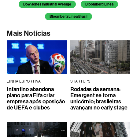
Dow Jones Industrial Average
Bloomberg Línea
Bloomberg Línea Brasil
Mais Notícias
LINHA ESPORTIVA
STARTUPS
Infantino abandona
Rodadas da semana:
plano para Fifa criar
Emergent se torna
empresa após oposição
unicórnio; brasileiras
de UEFA e clubes
avançam no early stage