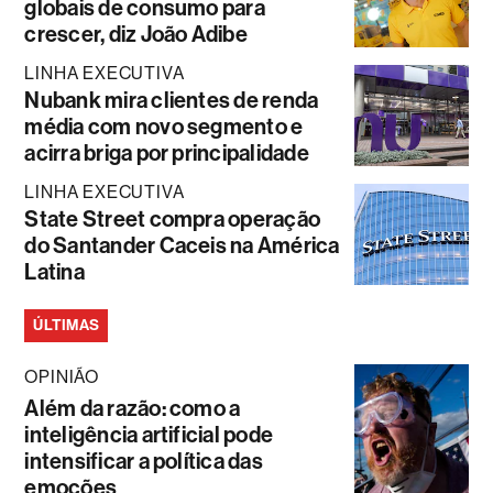
globais de consumo para
crescer, diz João Adibe
LINHA EXECUTIVA
Nubank mira clientes de renda
média com novo segmento e
acirra briga por principalidade
LINHA EXECUTIVA
State Street compra operação
do Santander Caceis na América
Latina
ÚLTIMAS
OPINIÃO
Além da razão: como a
inteligência artificial pode
intensificar a política das
emoções