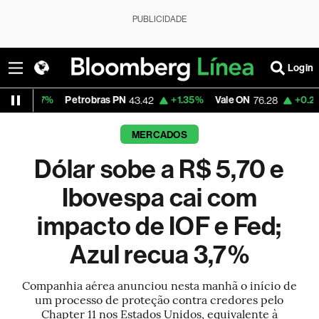
PUBLICIDADE
Login
7%
Petrobras PN
+1.35%
Vale ON
+0.25%
Itaú 
43.42
76.28
MERCADOS
Dólar sobe a R$ 5,70 e
Ibovespa cai com
impacto de IOF e Fed;
Azul recua 3,7%
Companhia aérea anunciou nesta manhã o início de
um processo de proteção contra credores pelo
Chapter 11 nos Estados Unidos, equivalente à