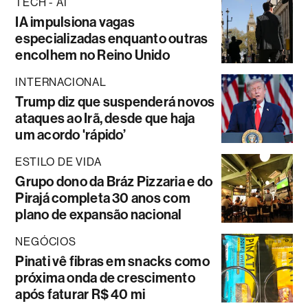
TECH - AI
IA impulsiona vagas
especializadas enquanto outras
encolhem no Reino Unido
INTERNACIONAL
Trump diz que suspenderá novos
ataques ao Irã, desde que haja
um acordo 'rápido’
ESTILO DE VIDA
Grupo dono da Bráz Pizzaria e do
Pirajá completa 30 anos com
plano de expansão nacional
NEGÓCIOS
Pinati vê fibras em snacks como
próxima onda de crescimento
após faturar R$ 40 mi