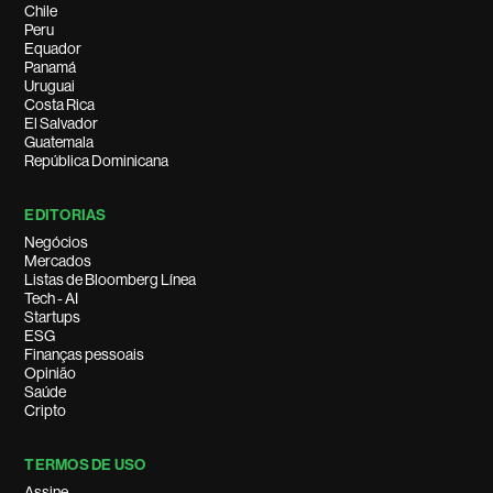
Chile
Peru
Equador
Panamá
Uruguai
Costa Rica
El Salvador
Guatemala
República Dominicana
EDITORIAS
Negócios
Mercados
Listas de Bloomberg Línea
Tech - AI
Startups
ESG
Finanças pessoais
Opinião
Saúde
Cripto
TERMOS DE USO
Assine