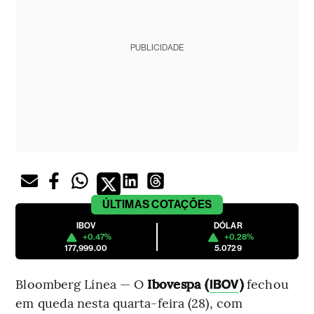
PUBLICIDADE
ÚLTIMAS
COTAÇÕES
IBOV
DÓLAR
+0.47%
+0.28%
177,999.00
5.0729
Bloomberg Línea — O
Ibovespa (
)
fechou
IBOV
em queda nesta quarta-feira (28), com