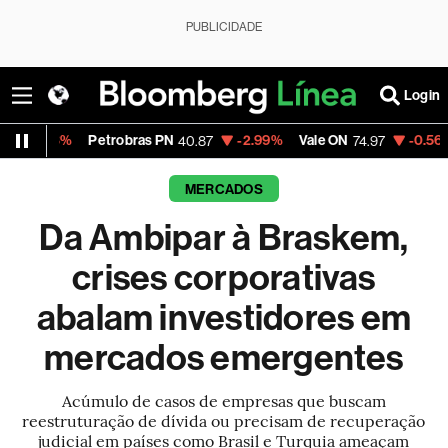
PUBLICIDADE
Login
Petrobras PN
-2.99%
Vale ON
-0.56%
Itaú PN
40.87
74.97
4
MERCADOS
Da Ambipar à Braskem,
crises corporativas
abalam investidores em
mercados emergentes
Acúmulo de casos de empresas que buscam
reestruturação de dívida ou precisam de recuperação
judicial em países como Brasil e Turquia ameaçam