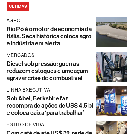
ÚLTIMAS
AGRO
Rio Pó é o motor da economia da
Itália. Seca histórica coloca agro
e indústria em alerta
MERCADOS
Diesel sob pressão: guerras
reduzem estoques e ameaçam
agravar crise do combustível
LINHA EXECUTIVA
Sob Abel, Berkshire faz
recompra de ações de US$ 4,5 bi
e coloca caixa ‘para trabalhar’
ESTILO DE VIDA
Com café de até US$ 32, rede de