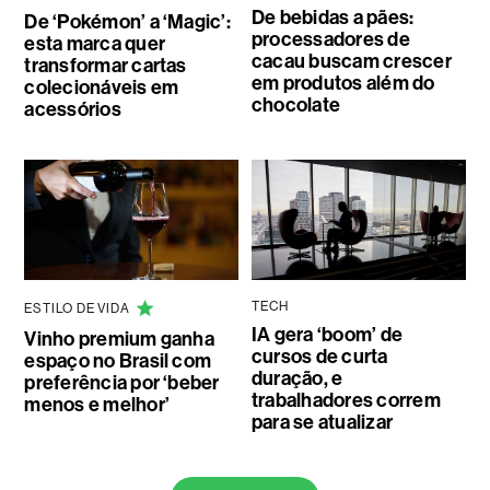
De bebidas a pães:
De ‘Pokémon’ a ‘Magic’:
processadores de
esta marca quer
cacau buscam crescer
transformar cartas
em produtos além do
colecionáveis em
chocolate
acessórios
TECH
ESTILO DE VIDA
IA gera ‘boom’ de
Vinho premium ganha
cursos de curta
espaço no Brasil com
duração, e
preferência por ‘beber
trabalhadores correm
menos e melhor’
para se atualizar