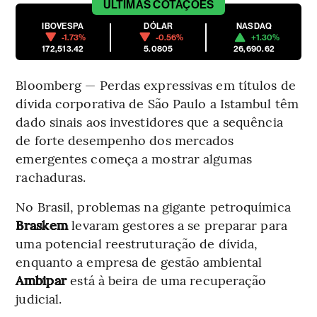
ÚLTIMAS
COTAÇÕES
IBOVESPA
DÓLAR
NASDAQ
-1.73%
-0.56%
+1.30%
172,513.42
5.0805
26,690.62
Bloomberg — Perdas expressivas em títulos de
dívida corporativa de São Paulo a Istambul têm
dado sinais aos investidores que a sequência
de forte desempenho dos mercados
emergentes começa a mostrar algumas
rachaduras.
No Brasil, problemas na gigante petroquímica
Braskem
levaram gestores a se preparar para
uma potencial reestruturação de dívida,
enquanto a empresa de gestão ambiental
Ambipar
está à beira de uma recuperação
judicial.