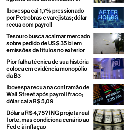
Ibovespa cai 1,7% pressionado
por Petrobras e varejistas; dólar
recua com payroll
Tesouro busca acalmar mercado
sobre pedido de US$ 35 bi em
emissões de títulos no exterior
Pior falha técnica de sua história
coloca em evidência monopólio
da B3
Ibovespa recua na contramão de
Wall Street após payroll fraco;
dólar cai a R$ 5,09
Dólar a R$ 4,75? ING projeta real
forte, mas condiciona cenário ao
Fed e à inflação