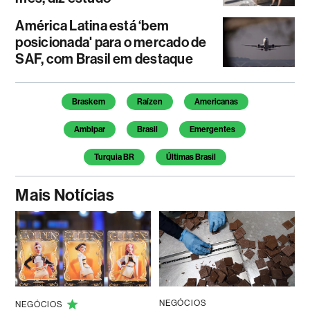
América Latina está ‘bem
posicionada' para o mercado de
SAF, com Brasil em destaque
Temas deste artigo
Braskem
Raízen
Americanas
Ambipar
Brasil
Emergentes
Turquia BR
Últimas Brasil
Mais Notícias
NEGÓCIOS
NEGÓCIOS