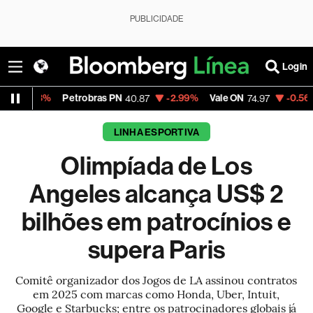
PUBLICIDADE
Login
%
Petrobras PN
-2.99%
Vale ON
-0.56%
Itaú PN
40.87
74.97
LINHA ESPORTIVA
Olimpíada de Los
Angeles alcança US$ 2
bilhões em patrocínios e
supera Paris
Comitê organizador dos Jogos de LA assinou contratos
em 2025 com marcas como Honda, Uber, Intuit,
Google e Starbucks; entre os patrocinadores globais já