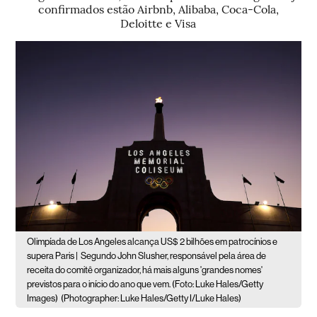
confirmados estão Airbnb, Alibaba, Coca-Cola,
Deloitte e Visa
Olimpíada de Los Angeles alcança US$ 2 bilhões em patrocínios e
supera Paris |
Segundo John Slusher, responsável pela área de
receita do comitê organizador, há mais alguns 'grandes nomes'
previstos para o início do ano que vem. (Foto: Luke Hales/Getty
Images)
(Photographer: Luke Hales/Getty I/Luke Hales)