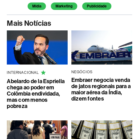
Mídia
Marketing
Publicidade
Mais Notícias
NEGÓCIOS
INTERNACIONAL
Embraer negocia venda
Abelardo de la Espriella
de jatos regionais para a
chega ao poder em
maior aérea da Índia,
Colômbia endividada,
dizem fontes
mas com menos
pobreza