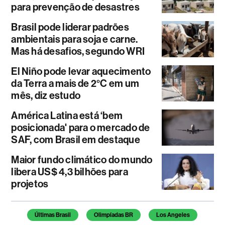
para prevenção de desastres
Brasil pode liderar padrões
ambientais para soja e carne.
Mas há desafios, segundo WRI
El Niño pode levar aquecimento
da Terra a mais de 2°C em um
mês, diz estudo
América Latina está ‘bem
posicionada' para o mercado de
SAF, com Brasil em destaque
Maior fundo climático do mundo
libera US$ 4,3 bilhões para
projetos
Temas deste artigo
Últimas Brasil
Olimpíadas BR
Los Angeles