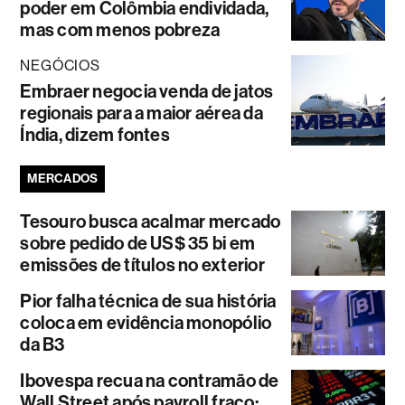
poder em Colômbia endividada,
mas com menos pobreza
NEGÓCIOS
Embraer negocia venda de jatos
regionais para a maior aérea da
Índia, dizem fontes
MERCADOS
Tesouro busca acalmar mercado
sobre pedido de US$ 35 bi em
emissões de títulos no exterior
Pior falha técnica de sua história
coloca em evidência monopólio
da B3
Ibovespa recua na contramão de
Wall Street após payroll fraco;