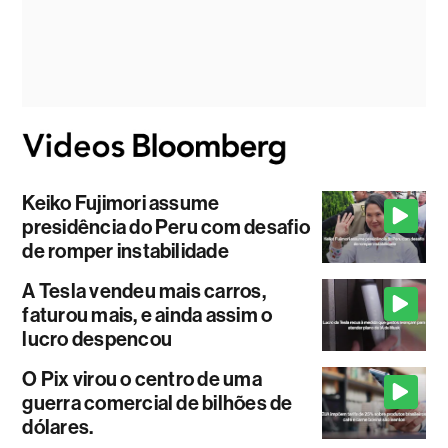
Keiko Fujimori assume
presidência do Peru com desafio
de romper instabilidade
A Tesla vendeu mais carros,
faturou mais, e ainda assim o
lucro despencou
O Pix virou o centro de uma
guerra comercial de bilhões de
dólares.