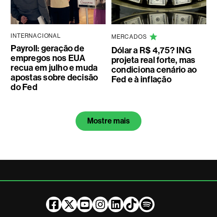
INTERNACIONAL
MERCADOS
Payroll: geração de
Dólar a R$ 4,75? ING
empregos nos EUA
projeta real forte, mas
recua em julho e muda
condiciona cenário ao
apostas sobre decisão
Fed e à inflação
do Fed
Mostre mais