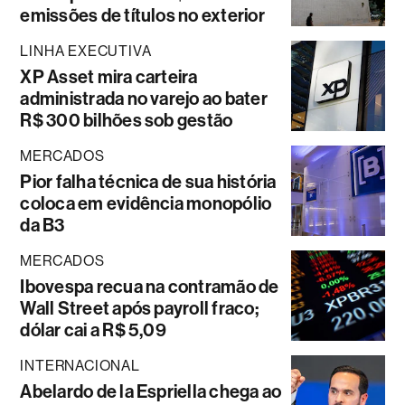
emissões de títulos no exterior
LINHA EXECUTIVA
XP Asset mira carteira
administrada no varejo ao bater
R$ 300 bilhões sob gestão
MERCADOS
Pior falha técnica de sua história
coloca em evidência monopólio
da B3
MERCADOS
Ibovespa recua na contramão de
Wall Street após payroll fraco;
dólar cai a R$ 5,09
INTERNACIONAL
Abelardo de la Espriella chega ao