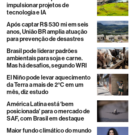
impulsionar projetos de
tecnologia e IA
Após captar R$ 530 mi em seis
anos, União BR amplia atuação
para prevenção de desastres
Brasil pode liderar padrões
ambientais para soja e carne.
Mas há desafios, segundo WRI
El Niño pode levar aquecimento
da Terra a mais de 2°C em um
mês, diz estudo
América Latina está ‘bem
posicionada' para o mercado de
SAF, com Brasil em destaque
Maior fundo climático do mundo