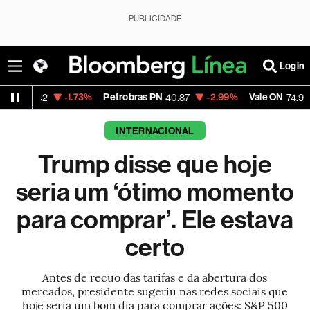
PUBLICIDADE
Login
-1.73%
Petrobras PN
-2.99%
Vale ON
-0.56%
2
40.87
74.97
INTERNACIONAL
Trump disse que hoje
seria um ‘ótimo momento
para comprar’. Ele estava
certo
Antes de recuo das tarifas e da abertura dos
mercados, presidente sugeriu nas redes sociais que
hoje seria um bom dia para comprar ações: S&P 500