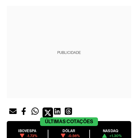
PUBLICIDADE
ÚLTIMAS
COTAÇÕES
IBOVESPA
DÓLAR
NASDAQ
-1.73%
-0.56%
+1.30%