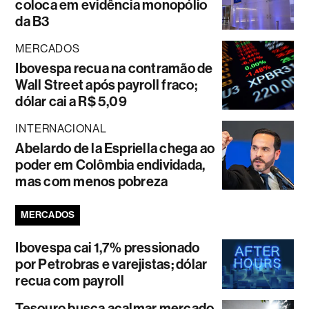
coloca em evidência monopólio
da B3
MERCADOS
Ibovespa recua na contramão de
Wall Street após payroll fraco;
dólar cai a R$ 5,09
INTERNACIONAL
Abelardo de la Espriella chega ao
poder em Colômbia endividada,
mas com menos pobreza
MERCADOS
Ibovespa cai 1,7% pressionado
por Petrobras e varejistas; dólar
recua com payroll
Tesouro busca acalmar mercado