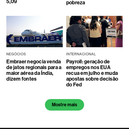
5,09
pobreza
NEGÓCIOS
INTERNACIONAL
Embraer negocia venda
Payroll: geração de
de jatos regionais para a
empregos nos EUA
maior aérea da Índia,
recua em julho e muda
dizem fontes
apostas sobre decisão
do Fed
Mostre mais