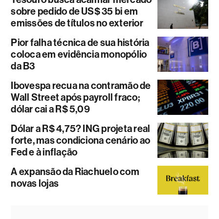
sobre pedido de US$ 35 bi em
emissões de títulos no exterior
Pior falha técnica de sua história
coloca em evidência monopólio
da B3
Ibovespa recua na contramão de
Wall Street após payroll fraco;
dólar cai a R$ 5,09
Dólar a R$ 4,75? ING projeta real
forte, mas condiciona cenário ao
Fed e à inflação
A expansão da Riachuelo com
novas lojas