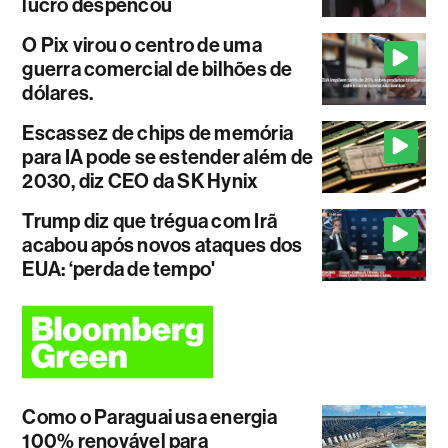
lucro despencou
O Pix virou o centro de uma
guerra comercial de bilhões de
dólares.
Escassez de chips de memória
para IA pode se estender além de
2030, diz CEO da SK Hynix
Trump diz que trégua com Irã
acabou após novos ataques dos
EUA: ‘perda de tempo'
Como o Paraguai usa energia
100% renovável para