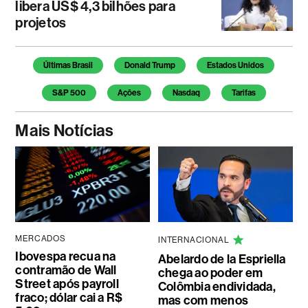
libera US$ 4,3 bilhões para
projetos
Temas deste artigo
Últimas Brasil
Donald Trump
Estados Unidos
S&P 500
Ações
Nasdaq
Tarifas
Mais Notícias
MERCADOS
INTERNACIONAL
Ibovespa recua na
Abelardo de la Espriella
contramão de Wall
chega ao poder em
Street após payroll
Colômbia endividada,
fraco; dólar cai a R$
mas com menos