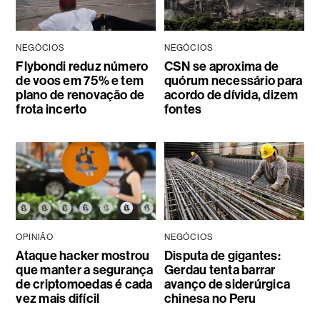
NEGÓCIOS
NEGÓCIOS
Flybondi reduz número
CSN se aproxima de
de voos em 75% e tem
quórum necessário para
plano de renovação de
acordo de dívida, dizem
frota incerto
fontes
OPINIÃO
NEGÓCIOS
Ataque hacker mostrou
Disputa de gigantes:
que manter a segurança
Gerdau tenta barrar
de criptomoedas é cada
avanço de siderúrgica
vez mais difícil
chinesa no Peru