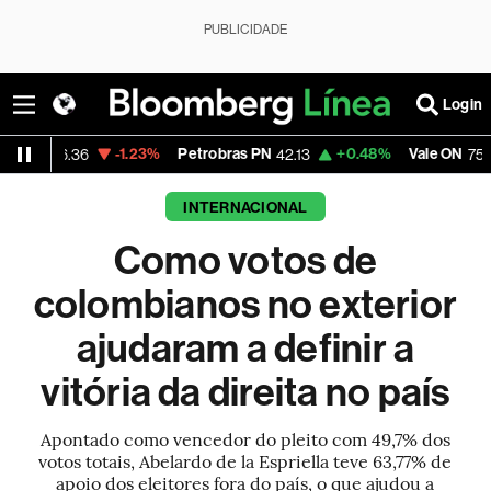
PUBLICIDADE
Login
-1.23%
Petrobras PN
+0.48%
Vale ON
-1.66
36
42.13
75.39
INTERNACIONAL
Como votos de
colombianos no exterior
ajudaram a definir a
vitória da direita no país
Apontado como vencedor do pleito com 49,7% dos
votos totais, Abelardo de la Espriella teve 63,77% de
apoio dos eleitores fora do país, o que ajudou a