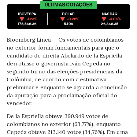
ÚLTIMAS
COTAÇÕES
IBOVESPA
DÓLAR
NASDAQ
-1.23%
-0.26%
-0.06%
175,546.36
5.109
26,348.35
Bloomberg Línea — Os votos de colombianos
no exterior foram fundamentais para que o
candidato de direita Abelardo de la Espriella
derrotasse o governista Iván Cepeda no
segundo turno das eleições presidenciais da
Colômbia, de acordo com a estimativa
preliminar e enquanto se aguarda a conclusão
da apuração para a proclamação oficial do
vencedor.
De la Espriella obteve 390.949 votos de
colombianos no exterior (63,77%), enquanto
Cepeda obteve 213.140 votos (34,76%). Em uma