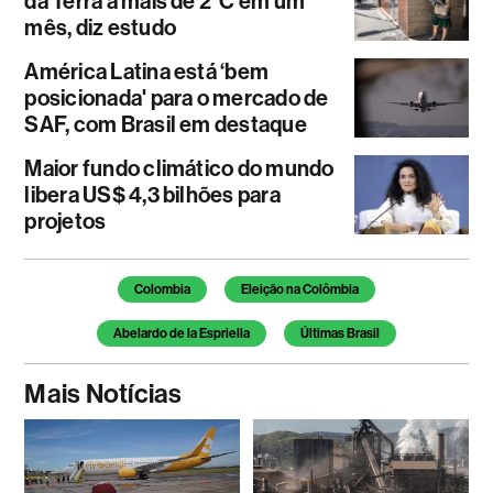
da Terra a mais de 2°C em um
mês, diz estudo
América Latina está ‘bem
posicionada' para o mercado de
SAF, com Brasil em destaque
Maior fundo climático do mundo
libera US$ 4,3 bilhões para
projetos
Temas deste artigo
Colombia
Eleição na Colômbia
Abelardo de la Espriella
Últimas Brasil
Mais Notícias