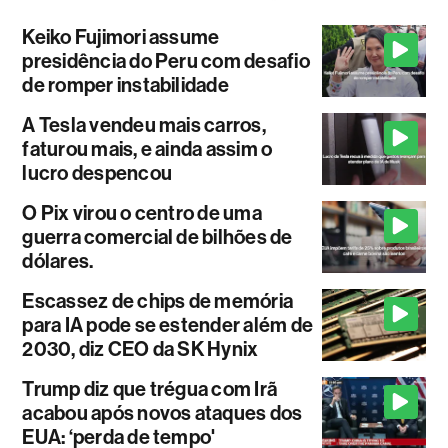
Keiko Fujimori assume
presidência do Peru com desafio
de romper instabilidade
A Tesla vendeu mais carros,
faturou mais, e ainda assim o
lucro despencou
O Pix virou o centro de uma
guerra comercial de bilhões de
dólares.
Escassez de chips de memória
para IA pode se estender além de
2030, diz CEO da SK Hynix
Trump diz que trégua com Irã
acabou após novos ataques dos
EUA: ‘perda de tempo'