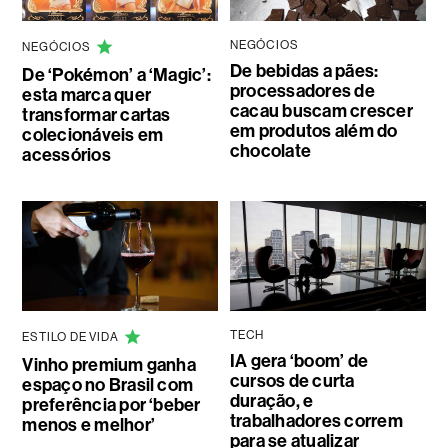
NEGÓCIOS
NEGÓCIOS
De bebidas a pães:
De ‘Pokémon’ a ‘Magic’:
processadores de
esta marca quer
cacau buscam crescer
transformar cartas
em produtos além do
colecionáveis em
chocolate
acessórios
TECH
ESTILO DE VIDA
IA gera ‘boom’ de
Vinho premium ganha
cursos de curta
espaço no Brasil com
duração, e
preferência por ‘beber
trabalhadores correm
menos e melhor’
para se atualizar