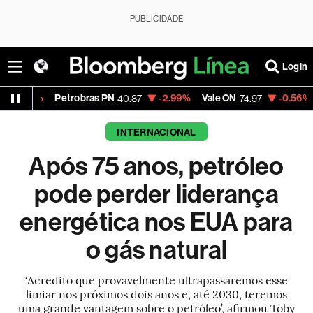
PUBLICIDADE
Login
Petrobras PN
-2.99%
Vale ON
-0.56%
Itaú PN
40.87
74.97
4
INTERNACIONAL
Após 75 anos, petróleo
pode perder liderança
energética nos EUA para
o gás natural
‘Acredito que provavelmente ultrapassaremos esse
limiar nos próximos dois anos e, até 2030, teremos
uma grande vantagem sobre o petróleo’, afirmou Toby