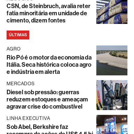
CSN, de Steinbruch, avalia reter
fatia minoritária em unidade de
cimento, dizem fontes
ÚLTIMAS
AGRO
Rio Pó é o motor da economia da
Itália. Seca histórica coloca agro
e indústria em alerta
MERCADOS
Diesel sob pressão: guerras
reduzem estoques e ameaçam
agravar crise do combustível
LINHA EXECUTIVA
Sob Abel, Berkshire faz
recompra de ações de US$ 4,5 bi