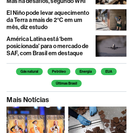
Mas há desafios, segundo WRI
El Niño pode levar aquecimento
da Terra a mais de 2°C em um
mês, diz estudo
América Latina está ‘bem
posicionada' para o mercado de
SAF, com Brasil em destaque
Temas deste artigo
Gás natural
Petróleo
Energia
EUA
Últimas Brasil
Mais Notícias