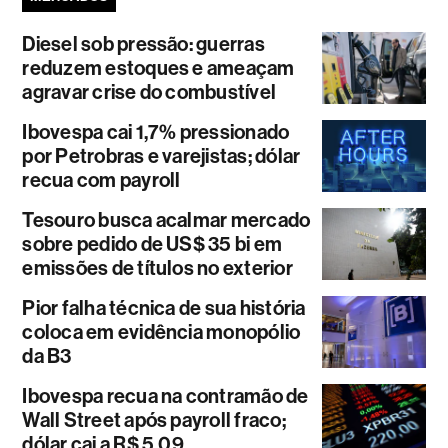
Diesel sob pressão: guerras
reduzem estoques e ameaçam
agravar crise do combustível
Ibovespa cai 1,7% pressionado
por Petrobras e varejistas; dólar
recua com payroll
Tesouro busca acalmar mercado
sobre pedido de US$ 35 bi em
emissões de títulos no exterior
Pior falha técnica de sua história
coloca em evidência monopólio
da B3
Ibovespa recua na contramão de
Wall Street após payroll fraco;
dólar cai a R$ 5,09