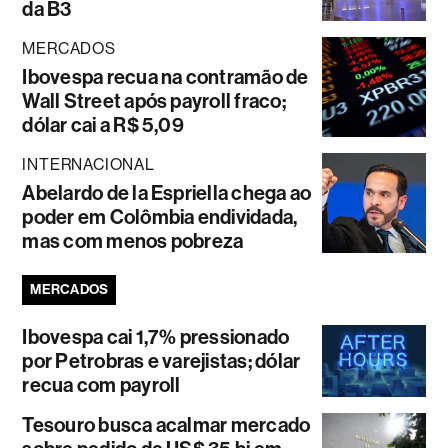
da B3
MERCADOS
Ibovespa recua na contramão de
Wall Street após payroll fraco;
dólar cai a R$ 5,09
INTERNACIONAL
Abelardo de la Espriella chega ao
poder em Colômbia endividada,
mas com menos pobreza
MERCADOS
Ibovespa cai 1,7% pressionado
por Petrobras e varejistas; dólar
recua com payroll
Tesouro busca acalmar mercado