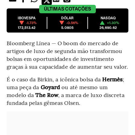
ÚLTIMAS
COTAÇÕES
IBOVESPA
DÓLAR
NASDAQ
-1.73%
-0.56%
+1.30%
172,513.42
5.0805
26,690.62
Bloomberg Línea — O boom do mercado de
artigos de luxo de segunda mão transformou
bolsas em oportunidades de investimento
graças à sua capacidade de aumentar seu valor.
É o caso da Birkin, a icônica bolsa da
Hermès
;
uma peça da
Goyard
ou até mesmo um
modelo da
The Row
, a marca de luxo discreta
fundada pelas gêmeas Olsen.