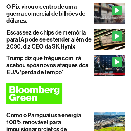
O Pix virou o centro de uma
guerra comercial de bilhões de
dólares.
Escassez de chips de memória
para IA pode se estender além de
2030, diz CEO da SK Hynix
Trump diz que trégua com Irã
acabou após novos ataques dos
EUA: ‘perda de tempo'
Como o Paraguai usa energia
100% renovável para
impulsionar projetos de