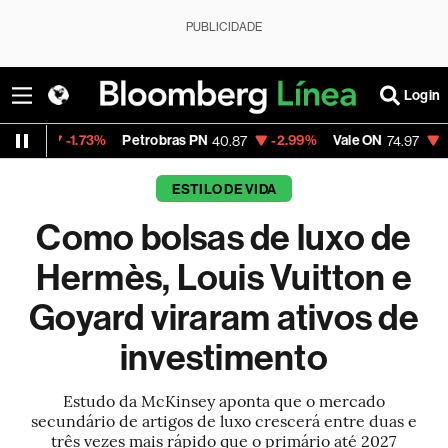
PUBLICIDADE
Login
73%
Petrobras PN
-2.99%
Vale ON
-0.56%
Itaú
40.87
74.97
ESTILO DE VIDA
Como bolsas de luxo de
Hermès, Louis Vuitton e
Goyard viraram ativos de
investimento
Estudo da McKinsey aponta que o mercado
secundário de artigos de luxo crescerá entre duas e
três vezes mais rápido que o primário até 2027