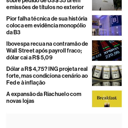
sobre pedido de US$ 35 bi em
emissões de títulos no exterior
Pior falha técnica de sua história
coloca em evidência monopólio
da B3
Ibovespa recua na contramão de
Wall Street após payroll fraco;
dólar cai a R$ 5,09
Dólar a R$ 4,75? ING projeta real
forte, mas condiciona cenário ao
Fed e à inflação
A expansão da Riachuelo com
novas lojas