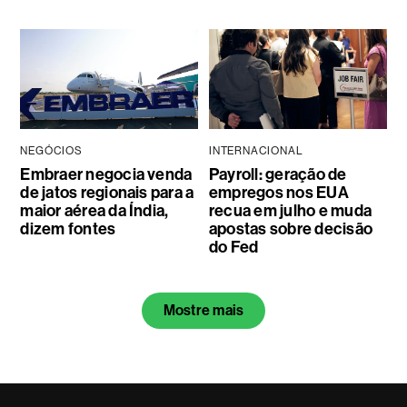
NEGÓCIOS
INTERNACIONAL
Embraer negocia venda
Payroll: geração de
de jatos regionais para a
empregos nos EUA
maior aérea da Índia,
recua em julho e muda
dizem fontes
apostas sobre decisão
do Fed
Mostre mais