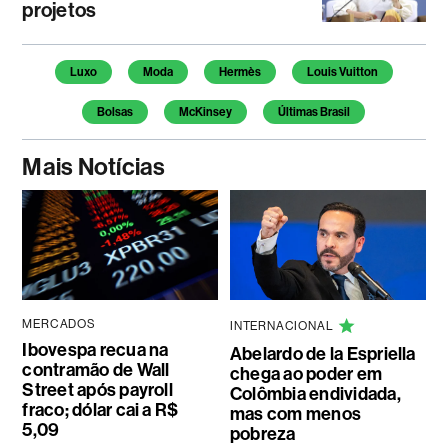
projetos
Temas deste artigo
Luxo
Moda
Hermès
Louis Vuitton
Bolsas
McKinsey
Últimas Brasil
Mais Notícias
MERCADOS
INTERNACIONAL
Ibovespa recua na
Abelardo de la Espriella
contramão de Wall
chega ao poder em
Street após payroll
Colômbia endividada,
fraco; dólar cai a R$
mas com menos
5,09
pobreza