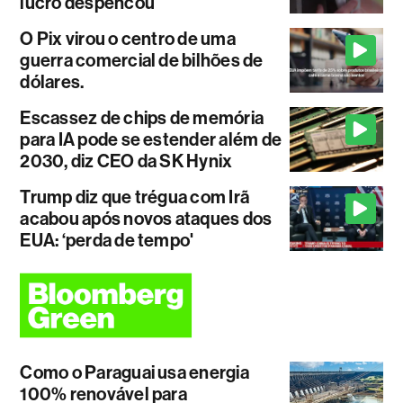
lucro despencou
O Pix virou o centro de uma
guerra comercial de bilhões de
dólares.
Escassez de chips de memória
para IA pode se estender além de
2030, diz CEO da SK Hynix
Trump diz que trégua com Irã
acabou após novos ataques dos
EUA: ‘perda de tempo'
Como o Paraguai usa energia
100% renovável para