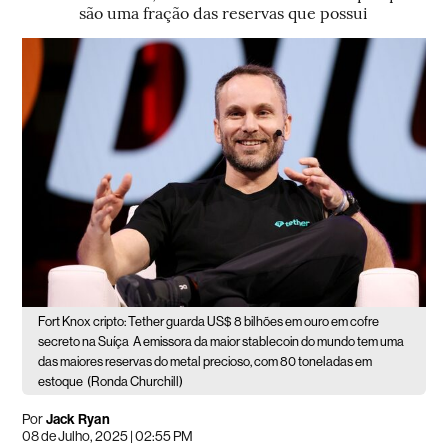
são uma fração das reservas que possui
Fort Knox cripto: Tether guarda US$ 8 bilhões em ouro em cofre
secreto na Suíça
A emissora da maior stablecoin do mundo tem uma
das maiores reservas do metal precioso, com 80 toneladas em
estoque
(Ronda Churchill)
Por
Jack Ryan
08 de Julho, 2025 | 02:55 PM