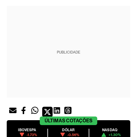
PUBLICIDADE
ÚLTIMAS
COTAÇÕES
IBOVESPA
DÓLAR
NASDAQ
-1.73%
-0.56%
+1.30%