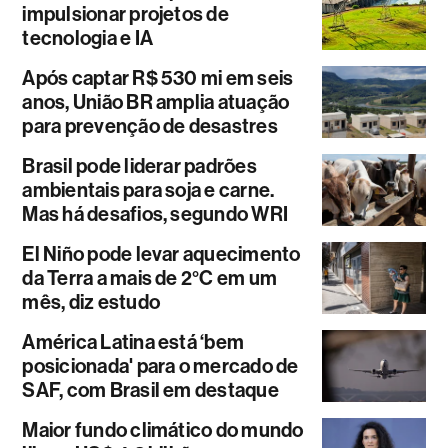
impulsionar projetos de
tecnologia e IA
Após captar R$ 530 mi em seis
anos, União BR amplia atuação
para prevenção de desastres
Brasil pode liderar padrões
ambientais para soja e carne.
Mas há desafios, segundo WRI
El Niño pode levar aquecimento
da Terra a mais de 2°C em um
mês, diz estudo
América Latina está ‘bem
posicionada' para o mercado de
SAF, com Brasil em destaque
Maior fundo climático do mundo