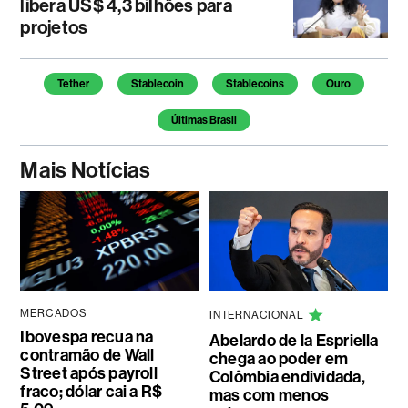
libera US$ 4,3 bilhões para
projetos
Temas deste artigo
Tether
Stablecoin
Stablecoins
Ouro
Últimas Brasil
Mais Notícias
MERCADOS
INTERNACIONAL
Ibovespa recua na
Abelardo de la Espriella
contramão de Wall
chega ao poder em
Street após payroll
Colômbia endividada,
fraco; dólar cai a R$
mas com menos