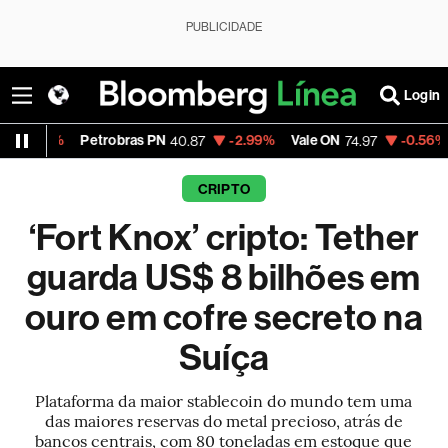
PUBLICIDADE
Login
Petrobras PN
-2.99%
Vale ON
-0.56%
Itaú PN
40.87
74.97
4
CRIPTO
‘Fort Knox’ cripto: Tether
guarda US$ 8 bilhões em
ouro em cofre secreto na
Suíça
Plataforma da maior stablecoin do mundo tem uma
das maiores reservas do metal precioso, atrás de
bancos centrais, com 80 toneladas em estoque que