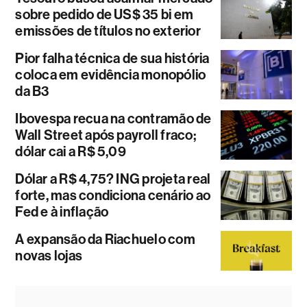
sobre pedido de US$ 35 bi em
emissões de títulos no exterior
Pior falha técnica de sua história
coloca em evidência monopólio
da B3
Ibovespa recua na contramão de
Wall Street após payroll fraco;
dólar cai a R$ 5,09
Dólar a R$ 4,75? ING projeta real
forte, mas condiciona cenário ao
Fed e à inflação
A expansão da Riachuelo com
novas lojas