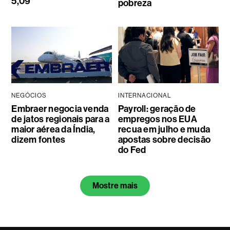
5,09
pobreza
NEGÓCIOS
INTERNACIONAL
Embraer negocia venda
Payroll: geração de
de jatos regionais para a
empregos nos EUA
maior aérea da Índia,
recua em julho e muda
dizem fontes
apostas sobre decisão
do Fed
Mostre mais