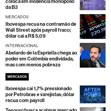
coloca em evidência monopólio
da B3
MERCADOS
Ibovespa recua na contramão de
Wall Street após payroll fraco;
dólar cai a R$ 5,09
INTERNACIONAL
Abelardo de la Espriella chega ao
poder em Colômbia endividada,
mas com menos pobreza
MERCADOS
Ibovespa cai 1,7% pressionado
por Petrobras e varejistas; dólar
recua com payroll
Tesouro busca acalmar mercado