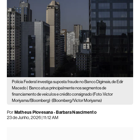
Polícia Federal investiga suposta fraude no Banco Digimais, de Edir
Macedo |
Banco atua principalmente nos segmentos de
financiamento de veículos e crédito consignado (Foto: Victor
Moriyama/Bloomberg)
(Bloomberg/Victor Moriyama)
Por
Matheus Piovesana - Barbara Nascimento
23 de Junho, 2026 | 11:12 AM