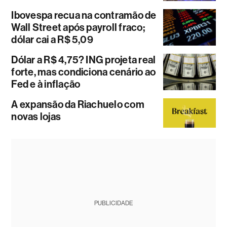
Ibovespa recua na contramão de
Wall Street após payroll fraco;
dólar cai a R$ 5,09
Dólar a R$ 4,75? ING projeta real
forte, mas condiciona cenário ao
Fed e à inflação
A expansão da Riachuelo com
novas lojas
PUBLICIDADE