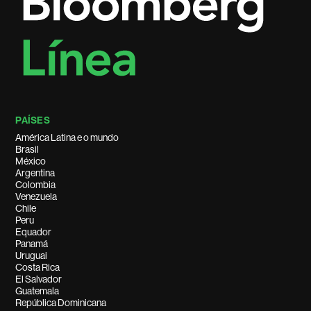
PAÍSES
América Latina e o mundo
Brasil
México
Argentina
Colombia
Venezuela
Chile
Peru
Equador
Panamá
Uruguai
Costa Rica
El Salvador
Guatemala
República Dominicana