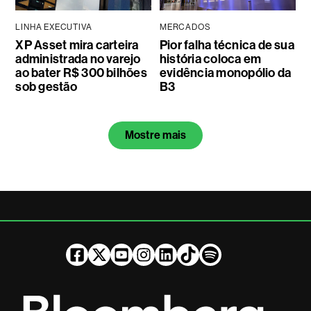
LINHA EXECUTIVA
MERCADOS
XP Asset mira carteira
Pior falha técnica de sua
administrada no varejo
história coloca em
ao bater R$ 300 bilhões
evidência monopólio da
sob gestão
B3
Mostre mais