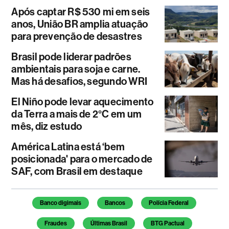
Após captar R$ 530 mi em seis
anos, União BR amplia atuação
para prevenção de desastres
Brasil pode liderar padrões
ambientais para soja e carne.
Mas há desafios, segundo WRI
El Niño pode levar aquecimento
da Terra a mais de 2°C em um
mês, diz estudo
América Latina está ‘bem
posicionada' para o mercado de
SAF, com Brasil em destaque
Temas deste artigo
Banco digimais
Bancos
Polícia Federal
Fraudes
Últimas Brasil
BTG Pactual