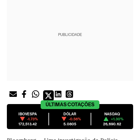
PUBLICIDADE
ÚLTIMAS
COTAÇÕES
IBOVESPA
DÓLAR
NASDAQ
-1.73%
-0.56%
+1.30%
172,513.42
5.0805
26,690.62
Bloomberg — Uma investigação da Polícia