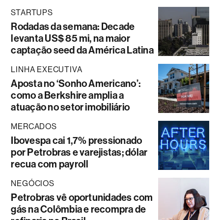
STARTUPS
Rodadas da semana: Decade
levanta US$ 85 mi, na maior
captação seed da América Latina
LINHA EXECUTIVA
Aposta no ‘Sonho Americano’:
como a Berkshire amplia a
atuação no setor imobiliário
MERCADOS
Ibovespa cai 1,7% pressionado
por Petrobras e varejistas; dólar
recua com payroll
NEGÓCIOS
Petrobras vê oportunidades com
gás na Colômbia e recompra de