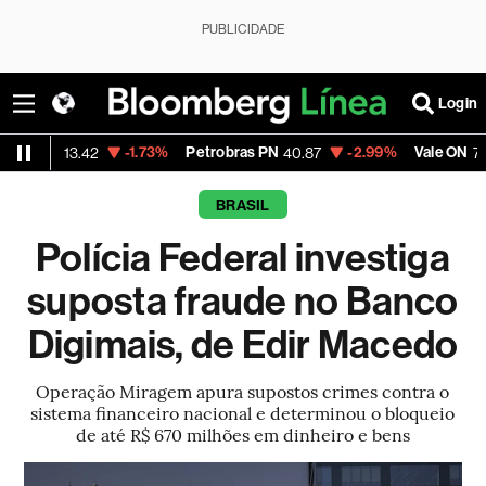
PUBLICIDADE
Login
-1.73%
Petrobras PN
-2.99%
Vale ON
-0
13.42
40.87
74.97
BRASIL
Polícia Federal investiga
suposta fraude no Banco
Digimais, de Edir Macedo
Operação Miragem apura supostos crimes contra o
sistema financeiro nacional e determinou o bloqueio
de até R$ 670 milhões em dinheiro e bens