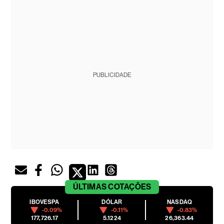
PUBLICIDADE
ÚLTIMAS
COTAÇÕES
IBOVESPA
DÓLAR
NASDAQ
-0.09%
-0.11%
-0.83%
177,726.17
5.1224
26,363.44