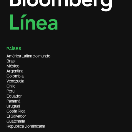
PAÍSES
América Latina e o mundo
Brasil
México
Argentina
Colombia
Venezuela
Chile
Peru
Equador
Panamá
Uruguai
Costa Rica
El Salvador
Guatemala
República Dominicana