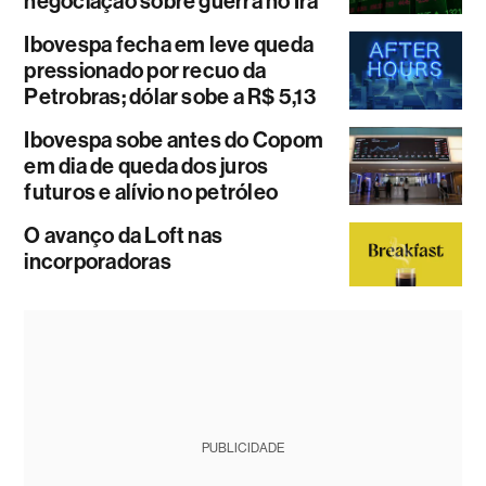
negociação sobre guerra no Irã
Ibovespa fecha em leve queda
pressionado por recuo da
Petrobras; dólar sobe a R$ 5,13
Ibovespa sobe antes do Copom
em dia de queda dos juros
futuros e alívio no petróleo
O avanço da Loft nas
incorporadoras
PUBLICIDADE