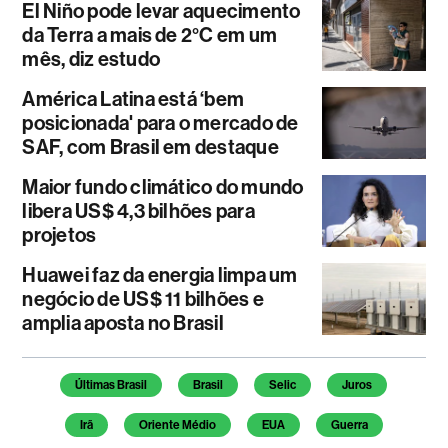
El Niño pode levar aquecimento
da Terra a mais de 2°C em um
mês, diz estudo
América Latina está ‘bem
posicionada' para o mercado de
SAF, com Brasil em destaque
Maior fundo climático do mundo
libera US$ 4,3 bilhões para
projetos
Huawei faz da energia limpa um
negócio de US$ 11 bilhões e
amplia aposta no Brasil
Temas deste artigo
Últimas Brasil
Brasil
Selic
Juros
Irã
Oriente Médio
EUA
Guerra