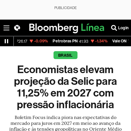
PUBLICIDADE
Login
-0.09%
Petrobras PN
-1.34%
Vale ON
+0
26.17
41.93
76.66
BRASIL
Economistas elevam
projeção da Selic para
11,25% em 2027 com
pressão inflacionária
Boletim Focus indica piora nas expectativas do
mercado para juros em 2027 em meio ao avanço da
inflação e às tensões geopolíticas no Oriente Médio