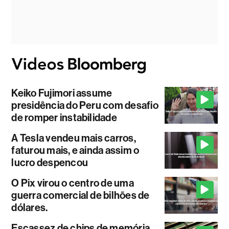
Keiko Fujimori assume
presidência do Peru com desafio
de romper instabilidade
A Tesla vendeu mais carros,
faturou mais, e ainda assim o
lucro despencou
O Pix virou o centro de uma
guerra comercial de bilhões de
dólares.
Escassez de chips de memória