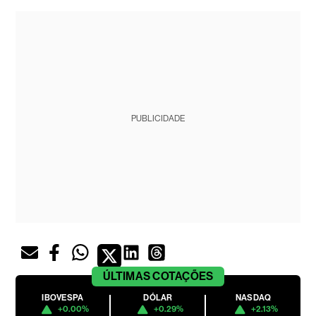
PUBLICIDADE
ÚLTIMAS
COTAÇÕES
IBOVESPA
DÓLAR
NASDAQ
+0.00%
+0.29%
+2.13%