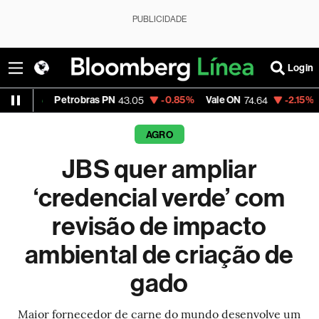
PUBLICIDADE
Login
Petrobras PN
-0.85%
Vale ON
-2.15%
Itaú PN
43.05
74.64
AGRO
JBS quer ampliar
‘credencial verde’ com
revisão de impacto
ambiental de criação de
gado
Maior fornecedor de carne do mundo desenvolve um