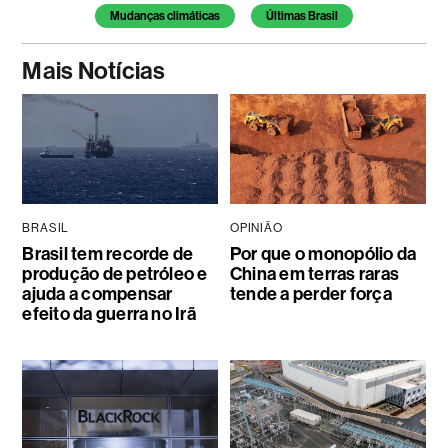
Mudanças climáticas
Últimas Brasil
Mais Notícias
BRASIL
OPINIÃO
Brasil tem recorde de
Por que o monopólio da
produção de petróleo e
China em terras raras
ajuda a compensar
tende a perder força
efeito da guerra no Irã