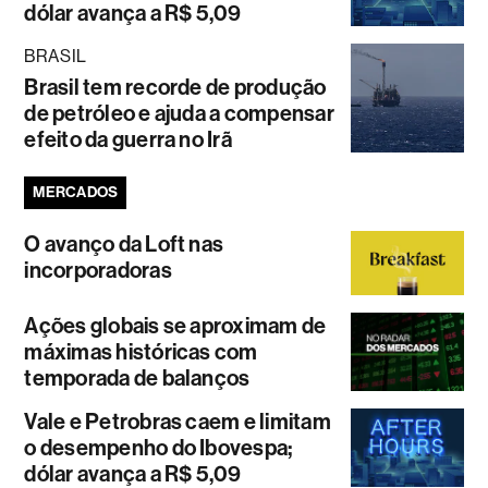
dólar avança a R$ 5,09
BRASIL
Brasil tem recorde de produção
de petróleo e ajuda a compensar
efeito da guerra no Irã
MERCADOS
O avanço da Loft nas
incorporadoras
Ações globais se aproximam de
máximas históricas com
temporada de balanços
Vale e Petrobras caem e limitam
o desempenho do Ibovespa;
dólar avança a R$ 5,09