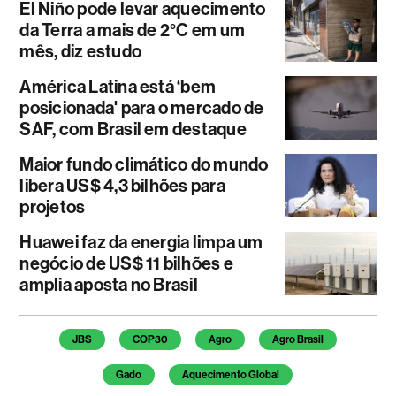
El Niño pode levar aquecimento
da Terra a mais de 2°C em um
mês, diz estudo
América Latina está ‘bem
posicionada' para o mercado de
SAF, com Brasil em destaque
Maior fundo climático do mundo
libera US$ 4,3 bilhões para
projetos
Huawei faz da energia limpa um
negócio de US$ 11 bilhões e
amplia aposta no Brasil
Temas deste artigo
JBS
COP30
Agro
Agro Brasil
Gado
Aquecimento Global