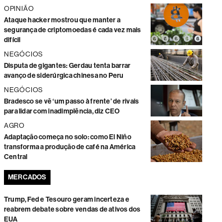
OPINIÃO
Ataque hacker mostrou que manter a
segurança de criptomoedas é cada vez mais
difícil
NEGÓCIOS
Disputa de gigantes: Gerdau tenta barrar
avanço de siderúrgica chinesa no Peru
NEGÓCIOS
Bradesco se vê ‘um passo à frente’ de rivais
para lidar com inadimplência, diz CEO
AGRO
Adaptação começa no solo: como El Niño
transforma a produção de café na América
Central
MERCADOS
Trump, Fed e Tesouro geram incerteza e
reabrem debate sobre vendas de ativos dos
EUA