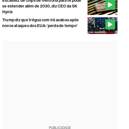
Escassez de chips de memória para IA pode
se estender além de 2030, diz CEO da SK
Hynix
Trump diz que trégua com Irã acabou após
novos ataques dos EUA: ‘perda de tempo'
PUBLICIDADE