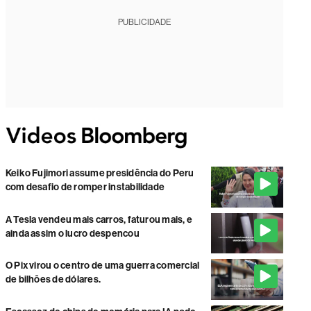
PUBLICIDADE
Keiko Fujimori assume presidência do Peru
com desafio de romper instabilidade
A Tesla vendeu mais carros, faturou mais, e
ainda assim o lucro despencou
O Pix virou o centro de uma guerra comercial
de bilhões de dólares.