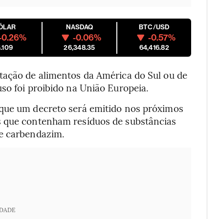
ÓLAR
NASDAQ
BTC/USD
-0.26%
-0.06%
-0.57%
.109
26,348.35
64,416.82
tação de alimentos da América do Sul ou de
so foi proibido na União Europeia.
 que um decreto será emitido nos próximos
s que contenham resíduos de substâncias
 e carbendazim.
IDADE