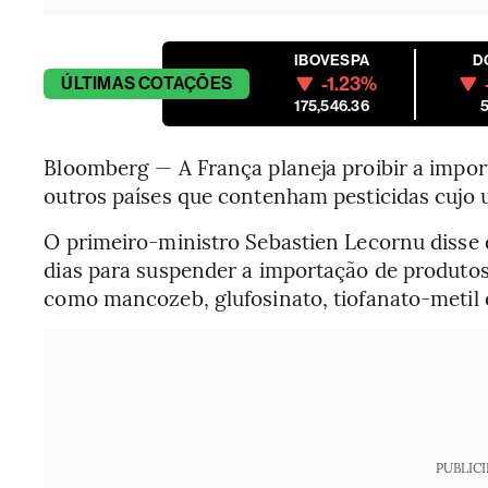
IBOVESPA
D
-1.23%
ÚLTIMAS
COTAÇÕES
175,546.36
5
Bloomberg — A França planeja proibir a impor
outros países que contenham pesticidas cujo u
O primeiro-ministro Sebastien Lecornu disse
dias para suspender a importação de produto
como mancozeb, glufosinato, tiofanato-metil
PUBLIC