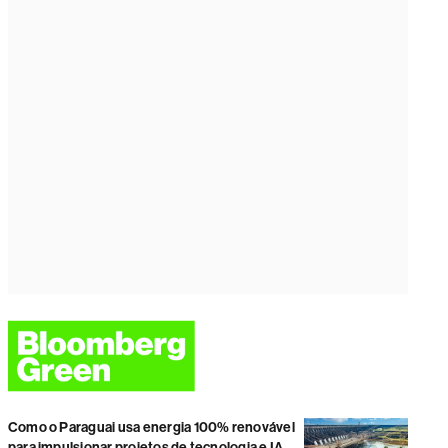
Como o Paraguai usa energia 100% renovável
para impulsionar projetos de tecnologia e IA