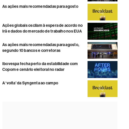
As ações mais recomendadas para agosto
Ações globais oscilam à espera de acordo no
Irã e dados do mercado de trabalho nos EUA
As ações mais recomendadas para agosto,
segundo 10 bancos e corretoras
Ibovespa fecha perto da estabilidade com
Copom e cenário eleitoral no radar
A ‘volta’ da Syngenta ao campo