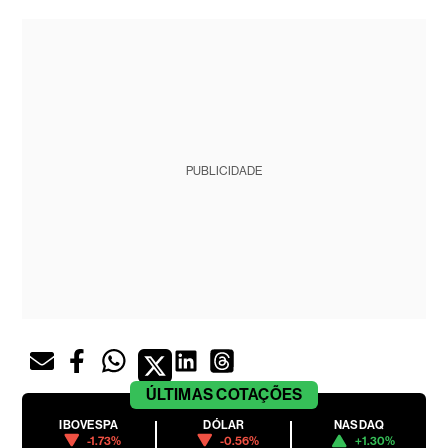
PUBLICIDADE
ÚLTIMAS
COTAÇÕES
IBOVESPA
DÓLAR
NASDAQ
-1.73%
-0.56%
+1.30%