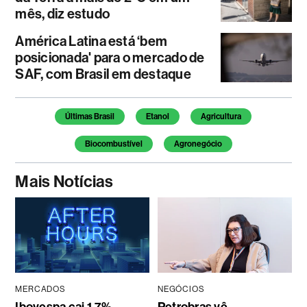
mês, diz estudo
América Latina está ‘bem
posicionada' para o mercado de
SAF, com Brasil em destaque
Temas deste artigo
Últimas Brasil
Etanol
Agricultura
Biocombustível
Agronegócio
Mais Notícias
MERCADOS
NEGÓCIOS
Ibovespa cai 1,7%
Petrobras vê