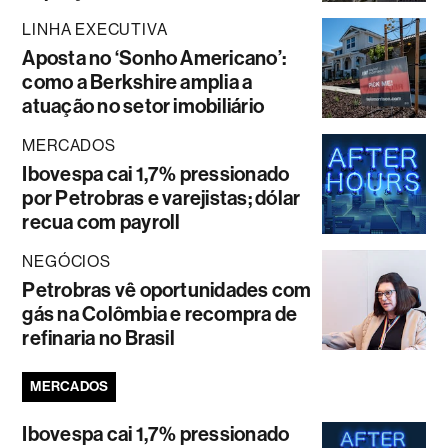
LINHA EXECUTIVA
Aposta no ‘Sonho Americano’:
como a Berkshire amplia a
atuação no setor imobiliário
MERCADOS
Ibovespa cai 1,7% pressionado
por Petrobras e varejistas; dólar
recua com payroll
NEGÓCIOS
Petrobras vê oportunidades com
gás na Colômbia e recompra de
refinaria no Brasil
MERCADOS
Ibovespa cai 1,7% pressionado