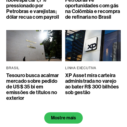
pressionado por
oportunidades com gás
Petrobras e varejistas;
na Colômbia e recompra
dólar recua com payroll
de refinaria no Brasil
BRASIL
LINHA EXECUTIVA
Tesouro busca acalmar
XP Asset mira carteira
mercado sobre pedido
administrada no varejo
de US$ 35 bi em
ao bater R$ 300 bilhões
emissões de títulos no
sob gestão
exterior
Mostre mais