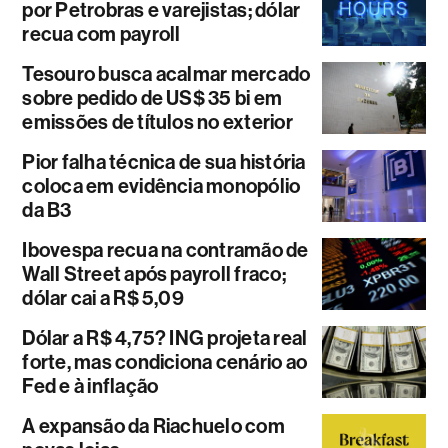
por Petrobras e varejistas; dólar
recua com payroll
Tesouro busca acalmar mercado
sobre pedido de US$ 35 bi em
emissões de títulos no exterior
Pior falha técnica de sua história
coloca em evidência monopólio
da B3
Ibovespa recua na contramão de
Wall Street após payroll fraco;
dólar cai a R$ 5,09
Dólar a R$ 4,75? ING projeta real
forte, mas condiciona cenário ao
Fed e à inflação
A expansão da Riachuelo com