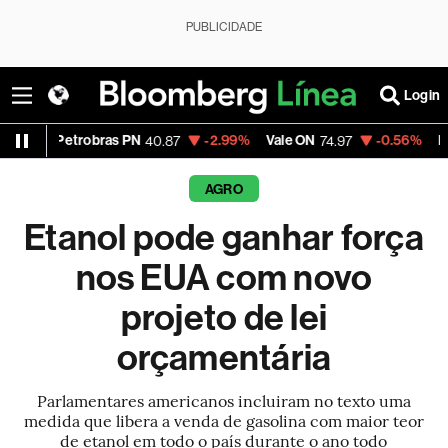
PUBLICIDADE
Login
robras PN
-2.99%
Vale ON
-0.56%
Itaú PN
40.87
74.97
40.75
AGRO
Etanol pode ganhar força
nos EUA com novo
projeto de lei
orçamentária
Parlamentares americanos incluiram no texto uma
medida que libera a venda de gasolina com maior teor
de etanol em todo o país durante o ano todo