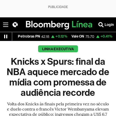
PUBLICIDADE
Login
robras PN
+0.12%
Vale ON
+0.41%
Itaú PN
42.18
75.70
41.61
LINHA EXECUTIVA
Knicks x Spurs: final da
NBA aquece mercado de
mídia com promessa de
audiência recorde
Volta dos Knicks às finais pela primeira vez no século
e duelo contra o francês Victor Wembanyama elevam
expectativa de público; ingressos chegam a US$ 6,7