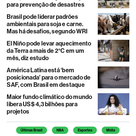
para prevenção de desastres
Brasil pode liderar padrões
ambientais para soja e carne.
Mas há desafios, segundo WRI
El Niño pode levar aquecimento
da Terra a mais de 2°C em um
mês, diz estudo
América Latina está ‘bem
posicionada' para o mercado de
SAF, com Brasil em destaque
Maior fundo climático do mundo
libera US$ 4,3 bilhões para
projetos
Temas deste artigo
Últimas Brasil
NBA
Esportes
Mídia