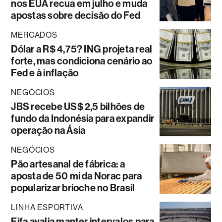
nos EUA recua em julho e muda
apostas sobre decisão do Fed
MERCADOS
Dólar a R$ 4,75? ING projeta real
forte, mas condiciona cenário ao
Fed e à inflação
NEGÓCIOS
JBS recebe US$ 2,5 bilhões de
fundo da Indonésia para expandir
operação na Ásia
NEGÓCIOS
Pão artesanal de fábrica: a
aposta de 50 mi da Norac para
popularizar brioche no Brasil
LINHA ESPORTIVA
Fifa avalia manter intervalos para