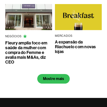
MERCADOS
NEGÓCIOS
A expansão da
Fleury amplia foco em
Riachuelo com novas
saúde da mulher com
lojas
compra do Femme e
avalia mais M&As, diz
CEO
Mostre mais