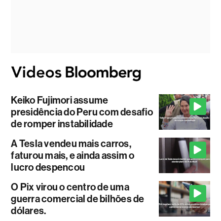
Keiko Fujimori assume
presidência do Peru com desafio
de romper instabilidade
A Tesla vendeu mais carros,
faturou mais, e ainda assim o
lucro despencou
O Pix virou o centro de uma
guerra comercial de bilhões de
dólares.