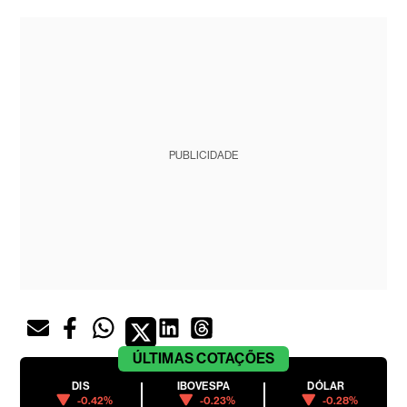
PUBLICIDADE
ÚLTIMAS
COTAÇÕES
DIS
IBOVESPA
DÓLAR
-0.42%
-0.23%
-0.28%