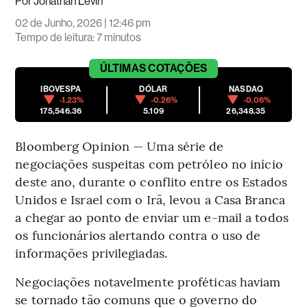
Por
Jonathan Levin
02 de Junho, 2026 | 12:46 pm
Tempo de leitura
:
7 minutos
ÚLTIMAS
COTAÇÕES
IBOVESPA
DÓLAR
NASDAQ
-1.23%
-0.26%
-0.06%
175,546.36
5.109
26,348.35
Bloomberg Opinion — Uma série de
negociações suspeitas com petróleo no início
deste ano, durante o conflito entre os Estados
Unidos e Israel com o Irã, levou a Casa Branca
a chegar ao ponto de enviar um e-mail a todos
os funcionários alertando contra o uso de
informações privilegiadas.
Negociações notavelmente proféticas haviam
se tornado tão comuns que o governo do