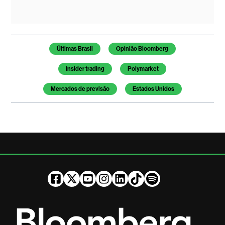
Temas deste artigo
Últimas Brasil
Opinião Bloomberg
Insider trading
Polymarket
Mercados de previsão
Estados Unidos