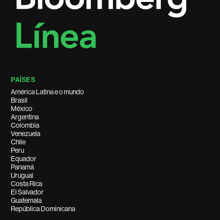
PAÍSES
América Latina e o mundo
Brasil
México
Argentina
Colombia
Venezuela
Chile
Peru
Equador
Panamá
Uruguai
Costa Rica
El Salvador
Guatemala
República Dominicana