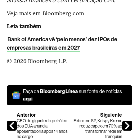
Veja mais em Bloomberg.com
Leia também
Bank of America vê ‘pelo menos’ dez IPOs de
empresas brasileiras em 2027
© 2026 Bloomberg L.P.
Faça da
Bloomberg Línea
sua fonte de notícias
aqui
Anterior
Siguiente
CEO de gigante do petróleo
Febre em SP, Krispy Kreme
dos EUA anuncia
reduz capex em 70% ao
aposentadoria após 14 anos
transformar rede em
no cargo
franquias