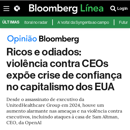
Login
ÚLTIMAS
eleitoral no radar
A ‘volta’ da Syngenta ao campo
Futuros dos EUA
Ricos e odiados:
violência contra CEOs
expõe crise de confiança
no capitalismo dos EUA
Desde o assassinato de executivo da
UnitedHealthcare Group em 2024, houve um
aumento alarmante nas ameaças e na violência contra
executivos, incluindo ataques à casa de Sam Altman,
CEO, da OpenAI