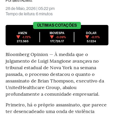
Por
Beth Kowitt
28 de Maio, 2026 | 05:22 pm
Tempo de leitura
:
6 minutos
ÚLTIMAS
COTAÇÕES
AMZN
IBOVESPA
DÓLAR
-1.72%
-0.09%
-0.11%
272.585
177,726.17
5.1224
Bloomberg Opinion — À medida que o
julgamento de Luigi Mangione avançava no
tribunal estadual de Nova York na semana
passada, o processo destacou o quanto o
assassinato de Brian Thompson, executivo da
UnitedHealthcare Group, abalou
profundamente a comunidade empresarial.
Primeiro, há o próprio assassinato, que parece
ter desencadeado uma onda de violência