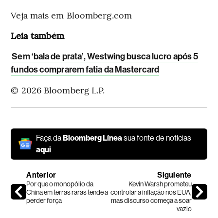
Veja mais em Bloomberg.com
Leia também
Sem ‘bala de prata’, Westwing busca lucro após 5
fundos comprarem fatia da Mastercard
© 2026 Bloomberg L.P.
Faça da
Bloomberg Línea
sua fonte de notícias
aqui
Anterior
Siguiente
Por que o monopólio da
Kevin Warsh prometeu
China em terras raras tende a
controlar a inflação nos EUA,
perder força
mas discurso começa a soar
vazio