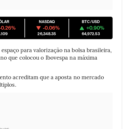
ÓLAR
NASDAQ
BTC/USD
-0.26%
-0.06%
+0.90%
.109
26,348.35
64,972.53
spaço para valorização na bolsa brasileira,
 ano que colocou o Ibovespa na máxima
mento acreditam que a aposta no mercado
tiplos.