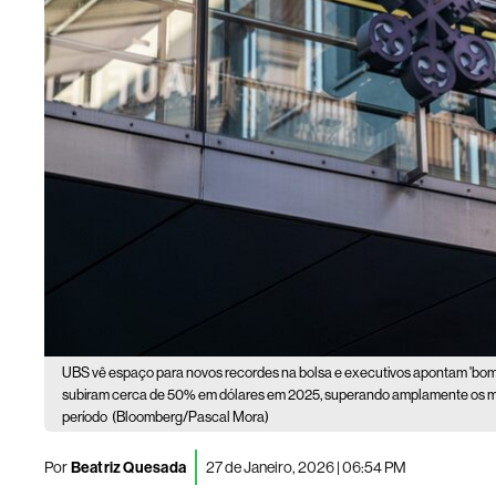
UBS vê espaço para novos recordes na bolsa e executivos apontam 'bom 
subiram cerca de 50% em dólares em 2025, superando amplamente os
período
(Bloomberg/Pascal Mora)
Por
Beatriz Quesada
27 de Janeiro, 2026 | 06:54 PM