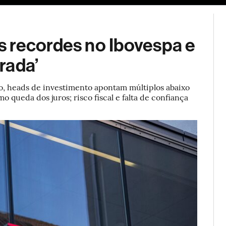
ESG
Soluções de publicidade
Bloomberg Línea
Assina
 recordes no Ibovespa e
rada’
, heads de investimento apontam múltiplos abaixo
o queda dos juros; risco fiscal e falta de confiança