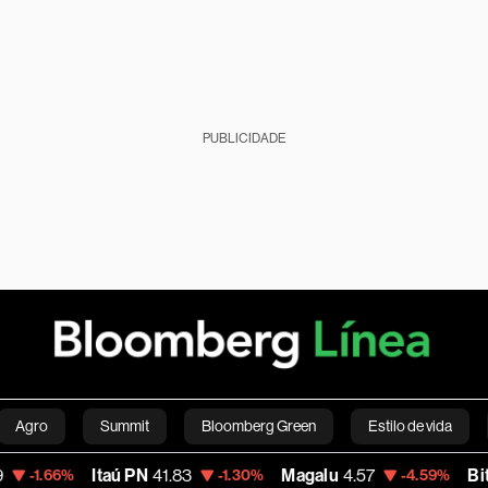
PUBLICIDADE
Agro
Summit
Bloomberg Green
Estilo de vida
Itaú PN
41.83
Magalu
4.57
Bitcoin
6
66%
-1.30%
-4.59%
nanças pessoais
Viagens
Internacional
Brasil
S