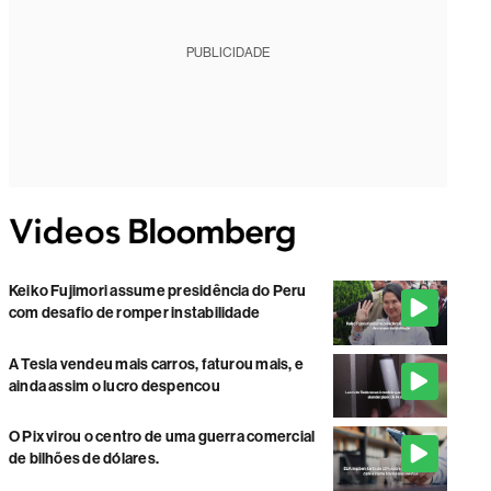
PUBLICIDADE
Keiko Fujimori assume presidência do Peru
com desafio de romper instabilidade
A Tesla vendeu mais carros, faturou mais, e
ainda assim o lucro despencou
O Pix virou o centro de uma guerra comercial
de bilhões de dólares.