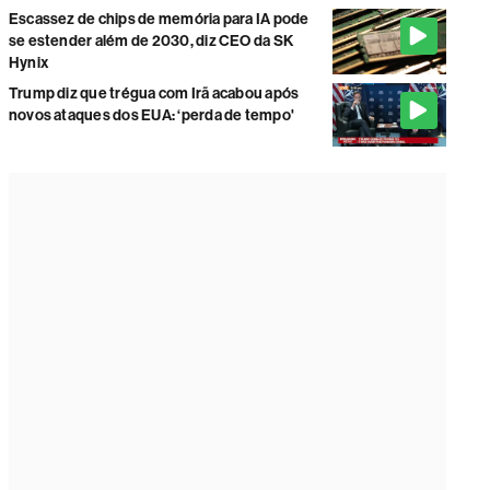
Escassez de chips de memória para IA pode
se estender além de 2030, diz CEO da SK
Hynix
Trump diz que trégua com Irã acabou após
novos ataques dos EUA: ‘perda de tempo'