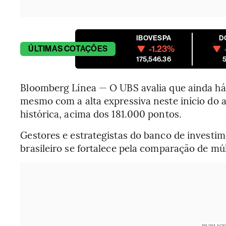
IBOVESPA
D
-1.23%
ÚLTIMAS
COTAÇÕES
175,546.36
5
Bloomberg Línea — O UBS avalia que ainda há e
mesmo com a alta expressiva neste início do
histórica, acima dos 181.000 pontos.
Gestores e estrategistas do banco de investi
brasileiro se fortalece pela comparação de múl