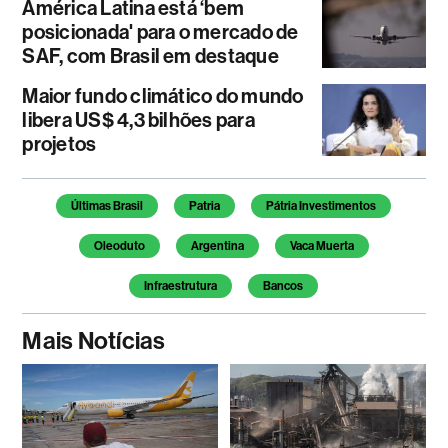
América Latina está ‘bem
posicionada' para o mercado de
SAF, com Brasil em destaque
Maior fundo climático do mundo
libera US$ 4,3 bilhões para
projetos
Temas deste artigo
Últimas Brasil
Patria
Pátria Investimentos
Oleoduto
Argentina
Vaca Muerta
Infraestrutura
Bancos
Mais Notícias