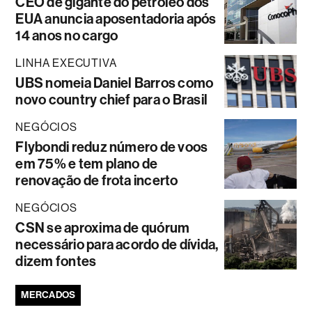
CEO de gigante do petróleo dos
EUA anuncia aposentadoria após
14 anos no cargo
LINHA EXECUTIVA
UBS nomeia Daniel Barros como
novo country chief para o Brasil
NEGÓCIOS
Flybondi reduz número de voos
em 75% e tem plano de
renovação de frota incerto
NEGÓCIOS
CSN se aproxima de quórum
necessário para acordo de dívida,
dizem fontes
MERCADOS