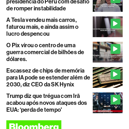
presidência do Peru com desafio
de romper instabilidade
A Tesla vendeu mais carros,
faturou mais, e ainda assim o
lucro despencou
O Pix virou o centro de uma
guerra comercial de bilhões de
dólares.
Escassez de chips de memória
para IA pode se estender além de
2030, diz CEO da SK Hynix
Trump diz que trégua com Irã
acabou após novos ataques dos
EUA: ‘perda de tempo'