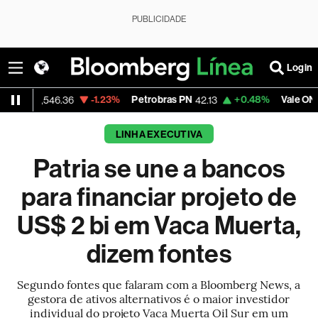
PUBLICIDADE
Login
-1.23%
Petrobras PN
+0.48%
Vale ON
-
46.36
42.13
75.39
LINHA EXECUTIVA
Patria se une a bancos
para financiar projeto de
US$ 2 bi em Vaca Muerta,
dizem fontes
Segundo fontes que falaram com a Bloomberg News, a
gestora de ativos alternativos é o maior investidor
individual do projeto Vaca Muerta Oil Sur em um