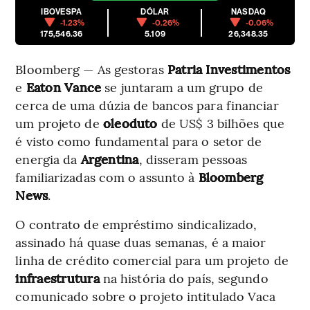
IBOVESPA
DÓLAR
NASDAQ
-1.23%
-0.26%
-0.06%
175,546.36
5.109
26,348.35
Bloomberg — As gestoras
Patria Investimentos
e
Eaton Vance
se juntaram a um grupo de
cerca de uma dúzia de bancos para financiar
um projeto de
oleoduto
de US$ 3 bilhões que
é visto como fundamental para o setor de
energia da
Argentina
, disseram pessoas
familiarizadas com o assunto à
Bloomberg
News
.
O contrato de empréstimo sindicalizado,
assinado há quase duas semanas, é a maior
linha de crédito comercial para um projeto de
infraestrutura
na história do país, segundo
comunicado sobre o projeto intitulado Vaca