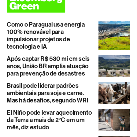
Como o Paraguai usa energia
100% renovável para
impulsionar projetos de
tecnologia e IA
Após captar R$ 530 mi em seis
anos, União BR amplia atuação
para prevenção de desastres
Brasil pode liderar padrões
ambientais para soja e carne.
Mas há desafios, segundo WRI
El Niño pode levar aquecimento
da Terra a mais de 2°C em um
mês, diz estudo