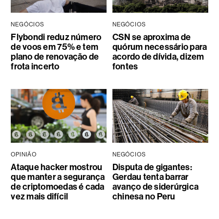
NEGÓCIOS
NEGÓCIOS
Flybondi reduz número
CSN se aproxima de
de voos em 75% e tem
quórum necessário para
plano de renovação de
acordo de dívida, dizem
frota incerto
fontes
OPINIÃO
NEGÓCIOS
Ataque hacker mostrou
Disputa de gigantes:
que manter a segurança
Gerdau tenta barrar
de criptomoedas é cada
avanço de siderúrgica
vez mais difícil
chinesa no Peru