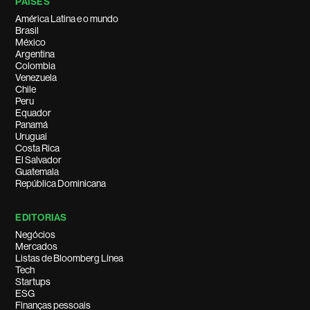
PAÍSES
América Latina e o mundo
Brasil
México
Argentina
Colombia
Venezuela
Chile
Peru
Equador
Panamá
Uruguai
Costa Rica
El Salvador
Guatemala
República Dominicana
EDITORIAS
Negócios
Mercados
Listas de Bloomberg Línea
Tech
Startups
ESG
Finanças pessoais