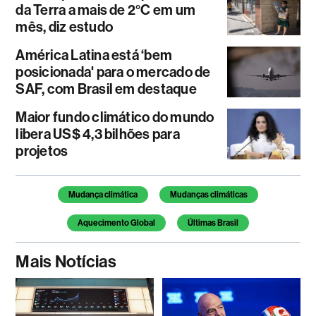
da Terra a mais de 2°C em um
mês, diz estudo
América Latina está ‘bem
posicionada' para o mercado de
SAF, com Brasil em destaque
Maior fundo climático do mundo
libera US$ 4,3 bilhões para
projetos
Temas deste artigo
Mudança climática
Mudanças climáticas
Aquecimento Global
Últimas Brasil
Mais Notícias