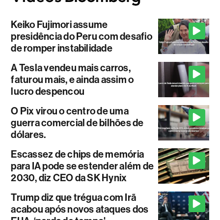
Keiko Fujimori assume
presidência do Peru com desafio
de romper instabilidade
A Tesla vendeu mais carros,
faturou mais, e ainda assim o
lucro despencou
O Pix virou o centro de uma
guerra comercial de bilhões de
dólares.
Escassez de chips de memória
para IA pode se estender além de
2030, diz CEO da SK Hynix
Trump diz que trégua com Irã
acabou após novos ataques dos