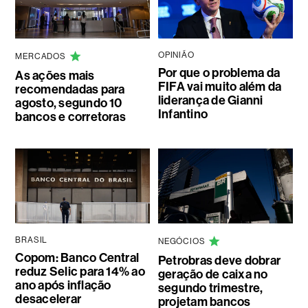
OPINIÃO
MERCADOS
Por que o problema da
As ações mais
FIFA vai muito além da
recomendadas para
liderança de Gianni
agosto, segundo 10
Infantino
bancos e corretoras
BRASIL
NEGÓCIOS
Copom: Banco Central
Petrobras deve dobrar
reduz Selic para 14% ao
geração de caixa no
ano após inflação
segundo trimestre,
desacelerar
projetam bancos