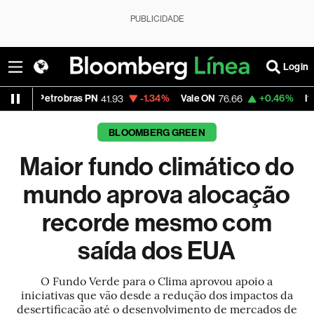
PUBLICIDADE
Login
etrobras PN
-1.34%
Vale ON
+0.46%
Itaú PN
41.93
76.66
42.3
BLOOMBERG GREEN
Maior fundo climático do
mundo aprova alocação
recorde mesmo com
saída dos EUA
O Fundo Verde para o Clima aprovou apoio a
iniciativas que vão desde a redução dos impactos da
desertificação até o desenvolvimento de mercados de