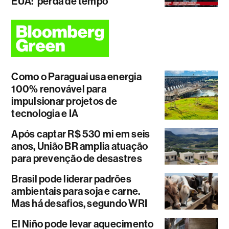
EUA: ‘perda de tempo'
Como o Paraguai usa energia
100% renovável para
impulsionar projetos de
tecnologia e IA
Após captar R$ 530 mi em seis
anos, União BR amplia atuação
para prevenção de desastres
Brasil pode liderar padrões
ambientais para soja e carne.
Mas há desafios, segundo WRI
El Niño pode levar aquecimento