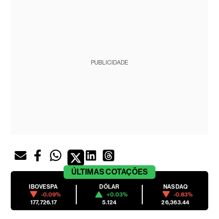
PUBLICIDADE
ÚLTIMAS
COTAÇÕES
IBOVESPA
DÓLAR
NASDAQ
-0.09%
+0.03%
-0.83%
177,726.17
5.124
26,363.44