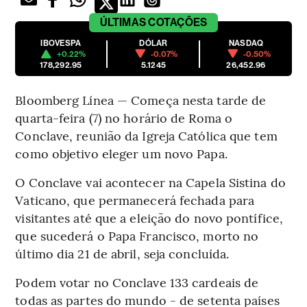
ÚLTIMAS
COTAÇÕES
IBOVESPA
DÓLAR
NASDAQ
+0.22%
-0.07%
-0.50%
178,292.95
5.1245
26,452.96
Bloomberg Línea — Começa nesta tarde de
quarta-feira (7) no horário de Roma o
Conclave, reunião da Igreja Católica que tem
como objetivo eleger um novo Papa.
O Conclave vai acontecer na Capela Sistina do
Vaticano, que permanecerá fechada para
visitantes até que a eleição do novo pontífice,
que sucederá o Papa Francisco, morto no
último dia 21 de abril, seja concluída.
Podem votar no Conclave 133 cardeais de
todas as partes do mundo - de setenta países