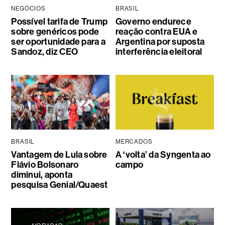
NEGÓCIOS
BRASIL
Possível tarifa de Trump
Governo endurece
sobre genéricos pode
reação contra EUA e
ser oportunidade para a
Argentina por suposta
Sandoz, diz CEO
interferência eleitoral
BRASIL
MERCADOS
Vantagem de Lula sobre
A ‘volta’ da Syngenta ao
Flávio Bolsonaro
campo
diminui, aponta
pesquisa Genial/Quaest