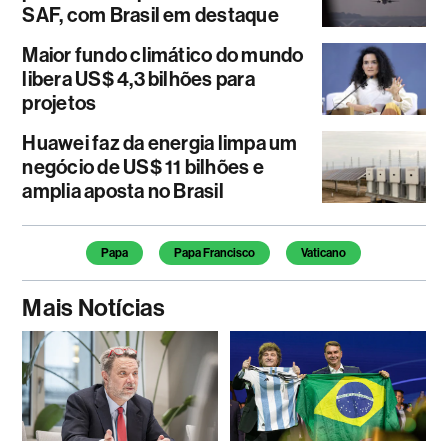
SAF, com Brasil em destaque
Maior fundo climático do mundo
libera US$ 4,3 bilhões para
projetos
Huawei faz da energia limpa um
negócio de US$ 11 bilhões e
amplia aposta no Brasil
Temas deste artigo
Papa
Papa Francisco
Vaticano
Mais Notícias