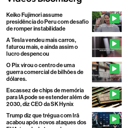
Keiko Fujimori assume
presidência do Peru com desafio
de romper instabilidade
A Tesla vendeu mais carros,
faturou mais, e ainda assim o
lucro despencou
O Pix virou o centro de uma
guerra comercial de bilhões de
dólares.
Escassez de chips de memória
para IA pode se estender além de
2030, diz CEO da SK Hynix
Trump diz que trégua com Irã
acabou após novos ataques dos