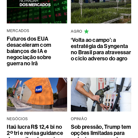
MERCADOS
AGRO
Futuros dos EUA
‘Volta ao campo’: a
desaceleram com
estratégia da Syngenta
balanços de IA e
no Brasil para atravessar
negociação sobre
o ciclo adverso do agro
guerra no Irã
NEGÓCIOS
OPINIÃO
Itaú lucra R$ 12,4 bi no
Sob pressão, Trump tem
2º tri e revisa guidance
opções limitadas para