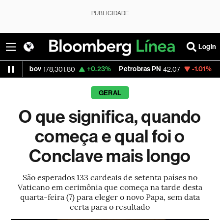
PUBLICIDADE
Login
bov
+0.23%
Petrobras PN
-1.01%
Vale ON
178,301.80
42.07
7
GERAL
O que significa, quando
começa e qual foi o
Conclave mais longo
São esperados 133 cardeais de setenta países no
Vaticano em cerimônia que começa na tarde desta
quarta-feira (7) para eleger o novo Papa, sem data
certa para o resultado