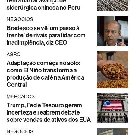
tenta barrar avanço de
siderúrgica chinesa no Peru
NEGÓCIOS
Bradesco se vê ‘um passo à
frente’ de rivais para lidar com
inadimplência, diz CEO
AGRO
Adaptação começa no solo:
como El Niño transforma a
produção de café na América
Central
MERCADOS
Trump, Fed e Tesouro geram
incerteza e reabrem debate
sobre vendas de ativos dos EUA
NEGÓCIOS