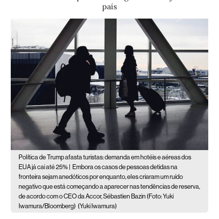
país
Política de Trump afasta turistas: demanda em hotéis e aéreas dos
EUA já cai até 25% |
Embora os casos de pessoas detidas na
fronteira sejam anedóticos por enquanto, eles criaram um ruído
negativo que está começando a aparecer nas tendências de reserva,
de acordo com o CEO da Accor, Sébastien Bazin (Foto: Yuki
Iwamura/Bloomberg)
(Yuki Iwamura)