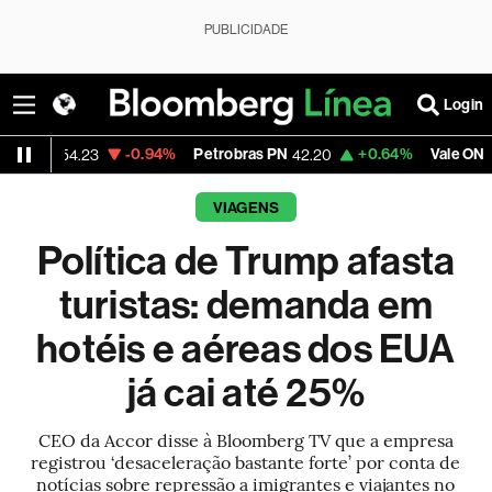
PUBLICIDADE
Login
-0.94%
Petrobras PN
+0.64%
Vale ON
-1
.23
42.20
75.55
VIAGENS
Política de Trump afasta
turistas: demanda em
hotéis e aéreas dos EUA
já cai até 25%
CEO da Accor disse à Bloomberg TV que a empresa
registrou ‘desaceleração bastante forte’ por conta de
notícias sobre repressão a imigrantes e viajantes no