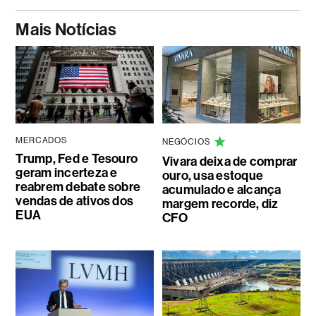
Mais Notícias
MERCADOS
NEGÓCIOS
Trump, Fed e Tesouro
Vivara deixa de comprar
geram incerteza e
ouro, usa estoque
reabrem debate sobre
acumulado e alcança
vendas de ativos dos
margem recorde, diz
EUA
CFO