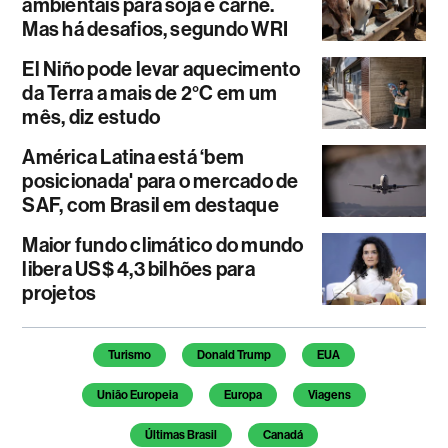
ambientais para soja e carne.
Mas há desafios, segundo WRI
El Niño pode levar aquecimento
da Terra a mais de 2°C em um
mês, diz estudo
América Latina está ‘bem
posicionada' para o mercado de
SAF, com Brasil em destaque
Maior fundo climático do mundo
libera US$ 4,3 bilhões para
projetos
Temas deste artigo
Turismo
Donald Trump
EUA
União Europeia
Europa
Viagens
Últimas Brasil
Canadá