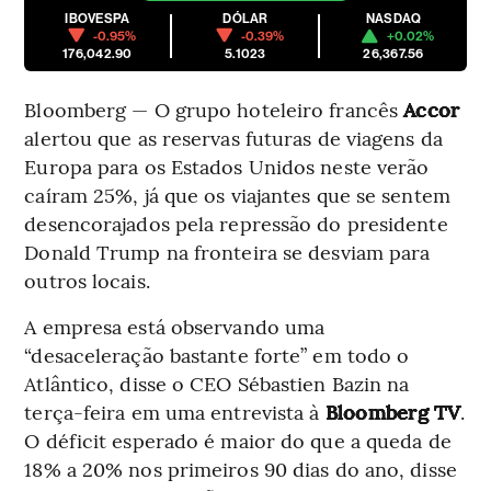
IBOVESPA
DÓLAR
NASDAQ
-0.95%
-0.39%
+0.02%
176,042.90
5.1023
26,367.56
Bloomberg — O grupo hoteleiro francês
Accor
alertou que as reservas futuras de viagens da
Europa para os Estados Unidos neste verão
caíram 25%, já que os viajantes que se sentem
desencorajados pela repressão do presidente
Donald Trump na fronteira se desviam para
outros locais.
A empresa está observando uma
“desaceleração bastante forte” em todo o
Atlântico, disse o CEO Sébastien Bazin na
terça-feira em uma entrevista à
Bloomberg TV
.
O déficit esperado é maior do que a queda de
18% a 20% nos primeiros 90 dias do ano, disse