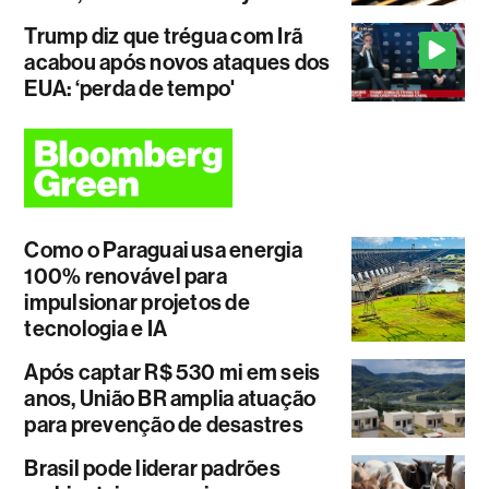
Trump diz que trégua com Irã
acabou após novos ataques dos
EUA: ‘perda de tempo'
Como o Paraguai usa energia
100% renovável para
impulsionar projetos de
tecnologia e IA
Após captar R$ 530 mi em seis
anos, União BR amplia atuação
para prevenção de desastres
Brasil pode liderar padrões