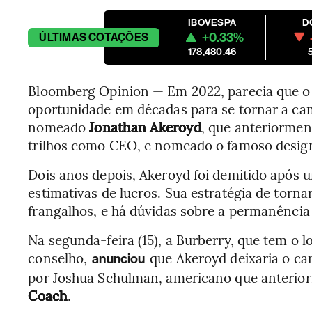
IBOVESPA
D
+0.33%
ÚLTIMAS
COTAÇÕES
178,480.46
Bloomberg Opinion — Em 2022, parecia que 
oportunidade em décadas para se tornar a cam
nomeado
Jonathan Akeroyd
, que anteriormen
trilhos como CEO, e nomeado o famoso designe
Dois anos depois, Akeroyd foi demitido após u
estimativas de lucros. Sua estratégia de torna
frangalhos, e há dúvidas sobre a permanência
Na segunda-feira (15), a Burberry, que tem o
conselho,
que Akeroyd deixaria o car
anunciou
por Joshua Schulman, americano que anterior
Coach
.