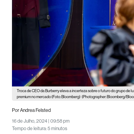
Troca de CEO da Burberry eleva a incerteza sobre o futuro do grupo de lux
premium no mercado (Foto: Bloomberg)
(Photographer: Bloomberg/Blo
Por
Andrea Felsted
16 de Julho, 2024 | 09:58 pm
Tempo de leitura
:
5 minutos