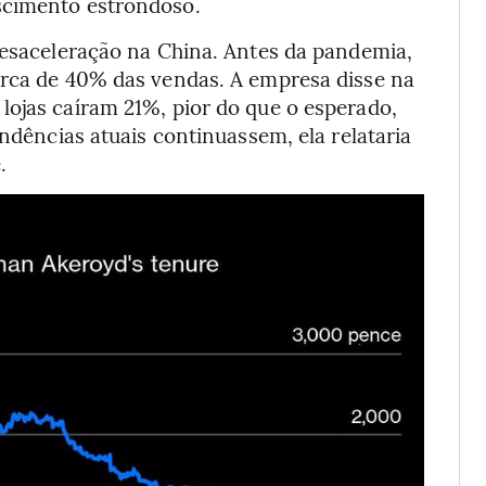
scimento estrondoso.
desaceleração na China. Antes da pandemia,
erca de 40% das vendas. A empresa disse na
lojas caíram 21%, pior do que o esperado,
endências atuais continuassem, ela relataria
.