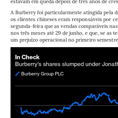
estavam em queda depois de três anos de cre
A Burberry foi particularmente atingida pela 
os clientes chineses eram responsáveis por c
segunda-feira que as vendas comparáveis nas 
nos três meses até 29 de junho, e que, se as t
um prejuízo operacional no primeiro semestre