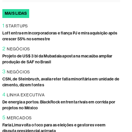
MAIS LIDAS
1
STARTUPS
Loft entra em incorporadoras e fiança PJ e mira aquisição após
crescer 55% no semestre
2
NEGÓCIOS
Projeto de US$ 3 bi da Mubadala aposta na macaúba ampliar
produção de SAF no Brasil
3
NEGÓCIOS
CSN, de Steinbruch, avalia reter fatia minoritária em unidade de
cimento, dizem fontes
4
LINHA EXECUTIVA
De energia a portos: BlackRock enfrenta rivais em corrida por
projetos no México
5
MERCADOS
Faria Lima volta o foco para as eleições e gestores veem
disputa presidencial acirrada