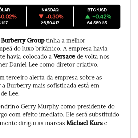
ÓLAR
NASDAQ
BTC/USD
-0.02%
-0.30%
+0.42%
5.127
26,504.17
64,569.25
o
Burberry Group
tinha a melhor
peã do luxo britânico. A empresa havia
te havia colocado a
Versace
de volta nos
r Daniel Lee como diretor criativo.
m terceiro alerta da empresa sobre as
r a Burberry mais sofisticada está em
 de Lee.
 londrino Gerry Murphy como presidente do
go com efeito imediato. Ele será substituído
mente dirigiu as marcas
Michael Kors
e