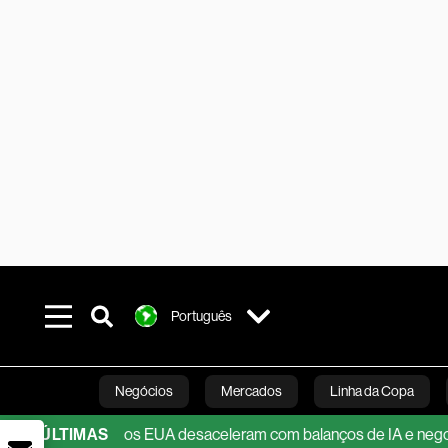
Português
Negócios
Mercados
Linha da Copa
Futuros dos EUA desaceleram com balanços de IA e negociação sob
ÚLTIMAS
Línea Studios
Podcasts
Inovação
Fi