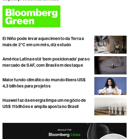
El Niño pode levar aquecimento da Terra a
mais de 2°C em um mês, diz estudo
América Latina está ‘bem posicionada' para o
mercado de SAF, com Brasil em destaque
Maior fundo climático do mundo libera US$
4,3 bilhões para projetos
Huawei faz da energia limpa um negócio de
US$ 11 bilhões e amplia aposta no Brasil