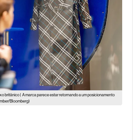
o britânico |
A marca parece estar retornando a um posicionamento
omber/Bloomberg)